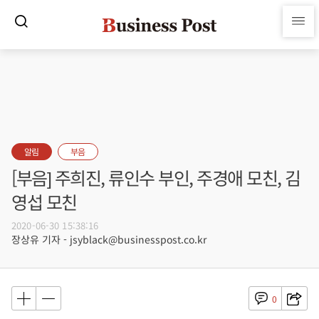
알림
부음
[부음] 주희진, 류인수 부인, 주경애 모친, 김
영섭 모친
2020-06-30 15:38:16
장상유 기자 - jsyblack@businesspost.co.kr
0