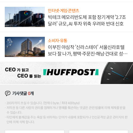
불만 폭발
인터넷·게임·콘텐츠
빅테크 메모리반도체 포함 장기계약 '2.7조
달러' 규모, AI 투자 위축 우려와 반대 신호
소비자·유통
이부진 야심작 '신라스테이' 서울신라호텔
보다 잘 나가, 평택·주문진·해남·건대로 성
장판 더 넓힌다
기사댓글
0
개
200자까지 쓰실 수 있습니다. (현재 0 byte / 최대 400byte)
저작권 등 다른 사람의 권리를 침해하거나 명예를 훼손하는 댓글은 관련 법률에 의해 제재를 받을
수 있습니다.
타인에게 불쾌감을 주는 욕설 등 비하하는 단어가 내용에 포함되거나 인신공격성 글은 관리자의 판
단에 의해 삭제 합니다.