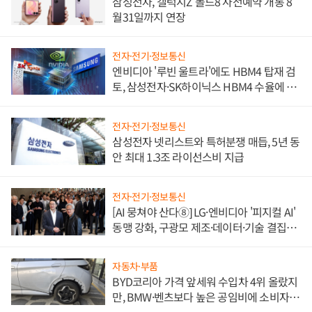
삼성전자, 갤럭시Z 폴드8 사전예약 개통 8
월31일까지 연장
전자·전기·정보통신
엔비디아 '루빈 울트라'에도 HBM4 탑재 검
토, 삼성전자·SK하이닉스 HBM4 수율에 주
도권 갈린다
전자·전기·정보통신
삼성전자 넷리스트와 특허분쟁 매듭, 5년 동
안 최대 1.3조 라이선스비 지급
전자·전기·정보통신
[AI 뭉쳐야 산다⑧] LG·엔비디아 '피지컬 AI'
동맹 강화, 구광모 제조·데이터·기술 결집
해 종합 로보틱스 기업으로
자동차·부품
BYD코리아 가격 앞세워 수입차 4위 올랐지
만, BMW·벤츠보다 높은 공임비에 소비자