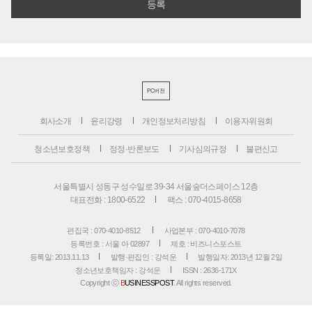
PC버전
회사소개
윤리강령
개인정보처리방침
이용자위원회
청소년보호정책
정정·반론보도
기사심의규정
불편신고
서울특별시 성동구 성수일로 39-34 서울숲더스페이스 12층
대표전화 : 1800-6522
팩스 : 070-4015-8658
편집국 : 070-4010-8512
사업본부 : 070-4010-7078
등록번호 : 서울 아 02897
제호 : 비즈니스포스트
등록일: 2013.11.13
발행·편집인 : 강석운
발행일자: 2013년 12월 2일
청소년보호책임자 : 강석운
ISSN : 2636-171X
Copyright ⓒ
B
USINESSPOST
. All rights reserved.