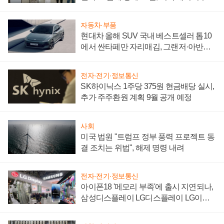
"중요한 이정표"
자동차·부품
현대차 올해 SUV 국내 베스트셀러 톱10
에서 싼타페만 자리매김, 그랜저·아반떼
'세단 쌍끌이'로 내수 방어
전자·전기·정보통신
SK하이닉스 1주당 375원 현금배당 실시,
추가 주주환원 계획 9월 공개 예정
사회
미국 법원 "트럼프 정부 풍력 프로젝트 동
결 조치는 위법", 해제 명령 내려
전자·전기·정보통신
아이폰18 '메모리 부족'에 출시 지연되나,
삼성디스플레이 LG디스플레이 LG이노
텍 '탈애플' 수익 다각화 속도