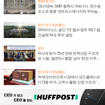
화학·에너지
'DL이앤씨 SMR 협력사' X에너지, '한수원
포스코 동맹' 센트러스에너지와 우라늄
계약 체결
전자·전기·정보통신
SK하이닉스, 용인 'Y2' 팹과 청주 'M17' 팹
건설에 54조 투자 결정
정치
AI시대 맞아 25년 만에 전력산업 구조개
편 시동, '발전5사 통합' 넘어 '한전 지주사'
재편론도
전자·전기·정보통신
AI 메모리반도체 시장에서 낸드플래시보
다 D램 부각, 고객사 물량 선점 수요의 '우
선순위'