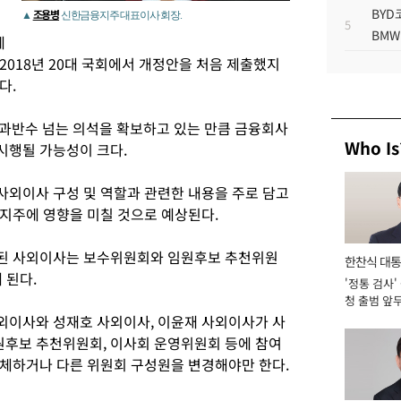
BYD
조용병
▲
신한금융지주 대표이사 회장.
5
BMW
에
2018년 20대 국회에서 개정안을 처음 제출했지
다.
과반수 넘는 의석을 확보하고 있는 만큼 금융회사
Who Is
시행될 가능성이 크다.
외이사 구성 및 역할과 관련한 내용을 주로 담고
지주에 영향을 미칠 것으로 예상된다.
된 사외이사는 보수위원회와 임원후보 추천위원
한찬식 대
 된다.
'정통 검사'
서관
청 출범 앞
맡아 [2026
외이사와 성재호 사외이사, 이윤재 사외이사가 사
후보 추천위원회, 이사회 운영위원회 등에 참여
체하거나 다른 위원회 구성원을 변경해야만 한다.