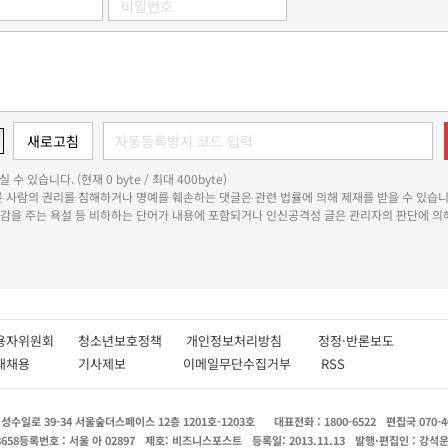
 수 있습니다. (현재 0 byte / 최대 400byte)
다른 사람의 권리를 침해하거나 명예를 훼손하는 댓글은 관련 법률에 의해 제재를 받을 수 있습니
쾌감을 주는 욕설 등 비하하는 단어가 내용에 포함되거나 인신공격성 글은 관리자의 판단에 의해
용자위원회
청소년보호정책
개인정보처리방침
정정·반론보도
인재채용
기사제보
이메일무단수집거부
RSS
수일로 39-34 서울숲더스페이스 12층 1201호-1203호
대표전화 : 1800-6522
편집국 070-4
8658
등록번호 : 서울 아 02897
제호: 비즈니스포스트
등록일: 2013.11.13
발행·편집인 : 강석