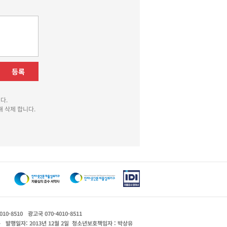
등록
다.
 삭제 합니다.
010-8510
광고국 070-4010-8511
운
발행일자: 2013년 12월 2일
청소년보호책임자 : 박상유