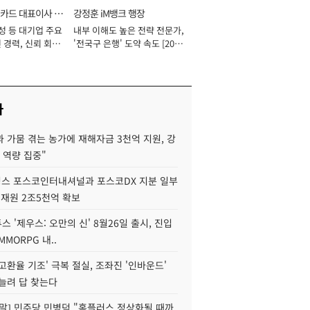
카드 대표이사 사
강정훈 iM뱅크 행장
성 등 대기업 주요
내부 이해도 높은 전략 전문가,
 경력, 신뢰 회복
'전국구 은행' 도약 속도 [2026
[2026년]
년]
사
 가뭄 겪는 농가에 재해자금 3천억 지원, 강
 역량 집중"
스 포스코인터내셔널과 포스코DX 지분 일부
 재원 2조5천억 확보
투스 '제우스: 오만의 신' 8월26일 출시, 진입
MMORPG 내..
고환율 기조' 극복 절실, 조좌진 '인바운드'
늘려 답 찾는다
정말] 민주당 민병덕 "홈플러스 정상화될 때까