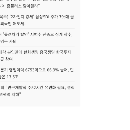
니에 홈플러스 담아달라"
목주] '2차전지 강세' 삼성SDI 주가 7%대 올
 외국인 매도세..
 '돌려차기 발언' 서범수·진종오 징계 착수,
2명은 사퇴
 매각 본입찰에 한화생명 흥국생명 한국투자
3곳 참여
분기 영업이익 6753억으로 66.9% 늘어, 민
은 13.5조
회 "연구개발직 주52시간 유연화 필요, 경직
경쟁력 저해"