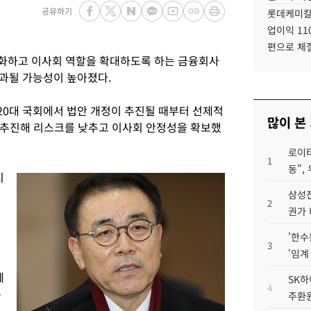
공유하기
롯데케미칼
업이익 11
편으로 체
강화하고 이사회 역할을 확대하도록 하는 금융회사
과될 가능성이 높아졌다.
0대 국회에서 법안 개정이 추진될 때부터 선제적
많이 본
 추진해 리스크를 낮추고 이사회 안정성을 확보했
로이터
1
동",
지
삼성전
2
권가 
'한수
3
'임계
에
SK하
4
통
주환원