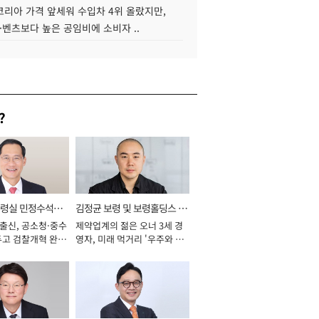
코리아 가격 앞세워 수입차 4위 올랐지만,
·벤츠보다 높은 공임비에 소비자 ..
?
통령실 민정수석비
김정균 보령 및 보령홀딩스 대
 출신, 공소청·중수
제약업계의 젊은 오너 3세 경
표이사 사장
두고 검찰개혁 완수
영자, 미래 먹거리 '우주와 헬
년]
스케어' 공들여 [2026년]