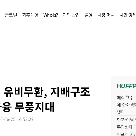
글로벌
기후대응
Who Is?
기업·산업
금융
시장·머니
시민·경
HUFF
병 유비무환, 지배구조
매각 '7수
금융 무풍지대
에 한화생
냈다
0-06-25 14:53:29
SK하이닉스
투입한다 :
인프라 시