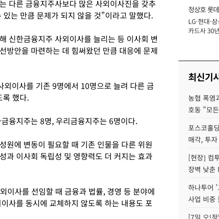
는 다른 금융지주사보다 많은 사외이사진을 갖추
정상호 롯데
 있는 만큼 문제가 되지 않을 것"이라고 말했다.
LG·현대·삼
장
카드사 30년
해 신한금융지주 사외이사를 늘리는 등 이사회 변
에 '초집중' 
선방안을 마련하는 데 힘써왔던 만큼 대응에 문제
최신기
 사외이사를 기존 9명에서 10명으로 늘려 다른 금
록 했다.
농협 폭염과
호동 "모든
나금융지주는 8명, 우리금융지주는 6명이다.
포스코홀딩
매각, 투자
성원에 변동이 필요할 때 기존 인물을 다른 위원
성과 이사회 독립성 및 영향력도 더 커지는 효과
[현장] 컴
장벽 낮춘 
하나투어 '
외이사를 선임할 때 금융과 법률, 경영 등 분야에
사업 비중 
외이사를 동시에 교체하지 않도록 하는 내용도 포
[7일 오!