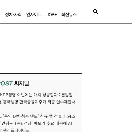
제
정치·사회
인사이트
JOB+
최신뉴스
씨저널
POST
' KDB생명 이번에는 매각 성공할까 : 본입찰
명 흥국생명 한국금융지주가 최종 인수제안서
 '용인 D램-청주 낸드' 신규 팹 건설에 54조
 '연평균 19% 성장' 메모리 수요 대응해 AI
장 핵심플레이어로