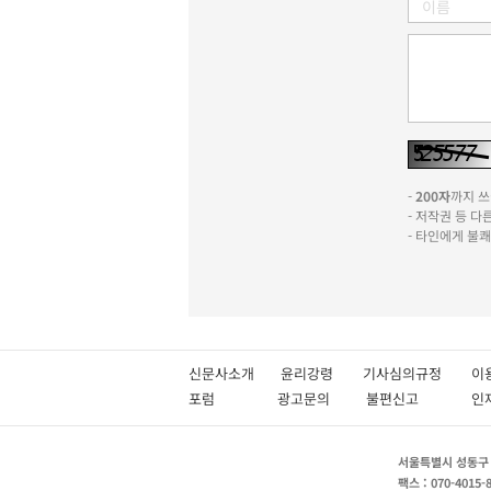
-
200자
까지 쓰실
- 저작권 등 
- 타인에게 불
신문사소개
윤리강령
기사심의규정
이
포럼
광고문의
불편신고
서울특별시 성동구 성
팩스 : 070-4015-