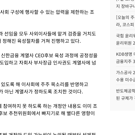
지 장바구
이사회 구성에 행사할 수 있는 압력을 제한하는 조
[오늘의 주
라, 코스피
과 선임을 모두 사외이사들에 맡겨 검증을 거치도
국힘 윤리위
서 정해진 육성절차를 거쳐 진행하고 있다.
윤리위원 
KDB생명
 신한금융 계열사 CEO후보 육성 과정에 공정성을
금융지주 
 도입하고 자회사 부사장급 인사권도 계열사에 넘
가스공사 2
수용 미수금
 있도록 해 이사회에 주주 목소리를 반영하고
가 아닌 계열사가 정하도록 조치한 것이다.
반도체공학
된 규제가 
참여하지 못 하도록 하는 개정안 내용도 이미 조
후보 추천위원회에서 빠지기로 해 별다른 영향이
구조법 개정안 도입 가능성이 논의될 때부터 선제적