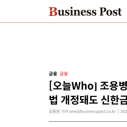
금융
금융
[오늘Who] 조용
법 개정돼도 신한
김용원 기자 one@businesspost.co.kr
202