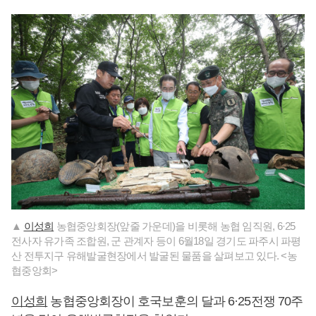
▲
이성희
농협중앙회장(앞줄 가운데)을 비롯해 농협 임직원, 6·25
전사자 유가족 조합원, 군 관계자 등이 6월18일 경기도 파주시 파평
산 전투지구 유해발굴현장에서 발굴된 물품을 살펴보고 있다. <농
협중앙회>
이성희
농협중앙회장이 호국보훈의 달과 6·25전쟁 70주