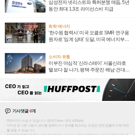
삼성전자 넷리스트와 특허분쟁 매듭, 5년
동안 최대 1.3조 라이선스비 지급
화학·에너지
'한수원 협력사' 미국 오클로 SMR 연구용
원자로 '임계 상태' 도달, 미국 에너지부
"중요한 이정표"
소비자·유통
이부진 야심작 '신라스테이' 서울신라호
텔보다 잘 나가, 평택·주문진·해남·건대로
성장판 더 넓힌다
기사댓글
0
개
200자까지 쓰실 수 있습니다. (현재 0 byte / 최대 400byte)
저작권 등 다른 사람의 권리를 침해하거나 명예를 훼손하는 댓글은 관련 법률에 의해 제재
를 받을 수 있습니다.