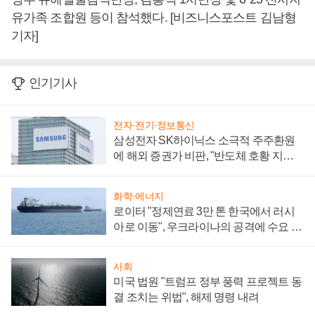
유가족 조합원 등이 참석했다. [비즈니스포스트 김남형
기자]
인기기사
전자·전기·정보통신
삼성전자 SK하이닉스 소극적 주주환원
에 해외 증권가 비판, "반도체 호황 지속
성 의문"
화학·에너지
로이터 "정제연료 3만 톤 한국에서 러시
아로 이동", 우크라이나의 공격에 수요 늘
어
사회
미국 법원 "트럼프 정부 풍력 프로젝트 동
결 조치는 위법", 해제 명령 내려