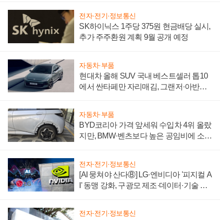
전자·전기·정보통신
SK하이닉스 1주당 375원 현금배당 실시,
추가 주주환원 계획 9월 공개 예정
자동차·부품
현대차 올해 SUV 국내 베스트셀러 톱10
에서 싼타페만 자리매김, 그랜저·아반떼
'세단 쌍끌이'로 내수 방어
자동차·부품
BYD코리아 가격 앞세워 수입차 4위 올랐
지만, BMW·벤츠보다 높은 공임비에 소비
자 불만 폭발
전자·전기·정보통신
[AI 뭉쳐야 산다⑧] LG·엔비디아 '피지컬 A
I' 동맹 강화, 구광모 제조·데이터·기술 결
집해 종합 로보틱스 기업으로
전자·전기·정보통신