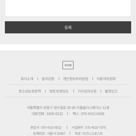
PC버전
회사소개
윤리강령
개인정보처리방침
이용자위원회
청소년보호정책
정정·반론보도
기사심의규정
불편신고
서울특별시 성동구 성수일로 39-34 서울숲더스페이스 12층
대표전화 : 1800-6522
팩스 : 070-4015-8658
편집국 : 070-4010-8512
사업본부 : 070-4010-7078
등록번호 : 서울 아 02897
제호 : 비즈니스포스트