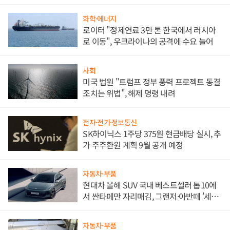
문"
화학·에너지
로이터 "정제연료 3만 톤 한국에서 러시아
로 이동", 우크라이나의 공격에 수요 늘어
사회
미국 법원 "트럼프 정부 풍력 프로젝트 동결
조치는 위법", 해제 명령 내려
전자·전기·정보통신
SK하이닉스 1주당 375원 현금배당 실시, 추
가 주주환원 계획 9월 공개 예정
자동차·부품
현대차 올해 SUV 국내 베스트셀러 톱10에
서 싼타페만 자리매김, 그랜저·아반떼 '세단
쌍끌이'로 내수 방어
자동차·부품