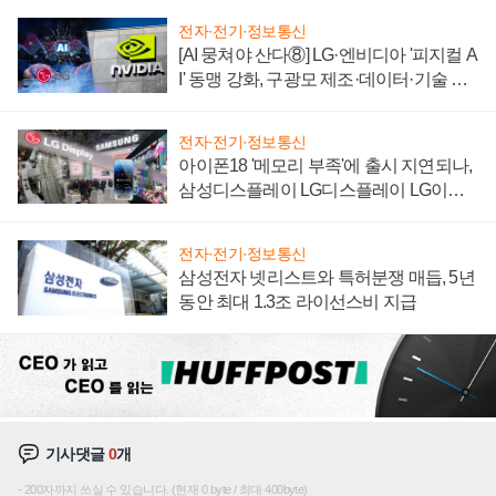
전자·전기·정보통신
[AI 뭉쳐야 산다⑧] LG·엔비디아 '피지컬 A
I' 동맹 강화, 구광모 제조·데이터·기술 결
집해 종합 로보틱스 기업으로
전자·전기·정보통신
아이폰18 '메모리 부족'에 출시 지연되나,
삼성디스플레이 LG디스플레이 LG이노
텍 '탈애플' 수익 다각화 속도
전자·전기·정보통신
삼성전자 넷리스트와 특허분쟁 매듭, 5년
동안 최대 1.3조 라이선스비 지급
기사댓글
0
개
200자까지 쓰실 수 있습니다. (현재 0 byte / 최대 400byte)