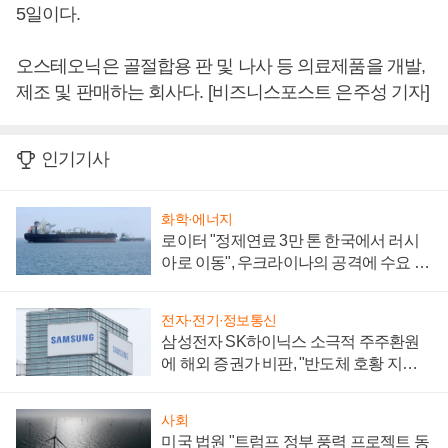
5일이다.
오스테오닉은 골절합용 판 및 나사 등 의료제품을 개발,
제조 및 판매하는 회사다. [비즈니스포스트 은주성 기자]
인기기사
화학·에너지
로이터 "정제연료 3만 톤 한국에서 러시
아로 이동", 우크라이나의 공격에 수요 늘
어
전자·전기·정보통신
삼성전자 SK하이닉스 소극적 주주환원
에 해외 증권가 비판, "반도체 호황 지속
성 의문"
사회
미국 법원 "트럼프 정부 풍력 프로젝트 동