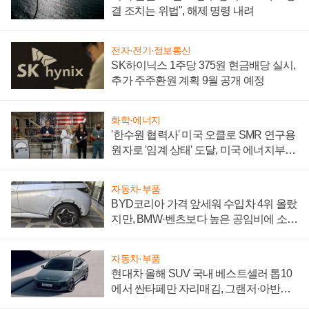
결 조치는 위법", 해제 명령 내려
전자·전기·정보통신
SK하이닉스 1주당 375원 현금배당 실시,
추가 주주환원 계획 9월 공개 예정
화학·에너지
'한수원 협력사' 미국 오클로 SMR 연구용
원자로 '임계 상태' 도달, 미국 에너지부
"중요한 이정표"
자동차·부품
BYD코리아 가격 앞세워 수입차 4위 올랐
지만, BMW·벤츠보다 높은 공임비에 소비
자 불만 폭발
자동차·부품
현대차 올해 SUV 국내 베스트셀러 톱10
에서 싼타페만 자리매김, 그랜저·아반떼
'세단 쌍끌이'로 내수 방어