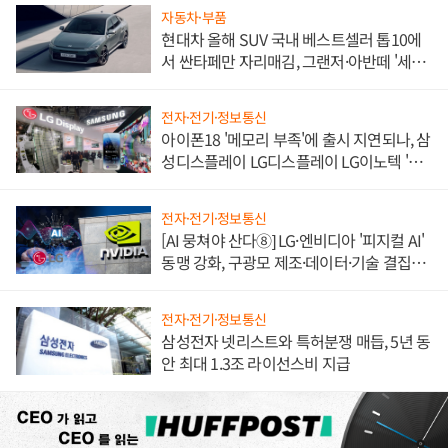
자동차·부품
현대차 올해 SUV 국내 베스트셀러 톱10에
서 싼타페만 자리매김, 그랜저·아반떼 '세단
쌍끌이'로 내수 방어
전자·전기·정보통신
아이폰18 '메모리 부족'에 출시 지연되나, 삼
성디스플레이 LG디스플레이 LG이노텍 '탈
애플' 수익 다각화 속도
전자·전기·정보통신
[AI 뭉쳐야 산다⑧] LG·엔비디아 '피지컬 AI'
동맹 강화, 구광모 제조·데이터·기술 결집
해 종합 로보틱스 기업으로
전자·전기·정보통신
삼성전자 넷리스트와 특허분쟁 매듭, 5년 동
안 최대 1.3조 라이선스비 지급