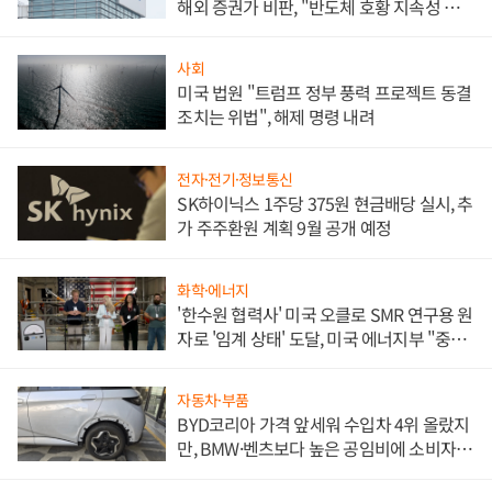
해외 증권가 비판, "반도체 호황 지속성 의
문"
사회
미국 법원 "트럼프 정부 풍력 프로젝트 동결
조치는 위법", 해제 명령 내려
전자·전기·정보통신
SK하이닉스 1주당 375원 현금배당 실시, 추
가 주주환원 계획 9월 공개 예정
화학·에너지
'한수원 협력사' 미국 오클로 SMR 연구용 원
자로 '임계 상태' 도달, 미국 에너지부 "중요
한 이정표"
자동차·부품
BYD코리아 가격 앞세워 수입차 4위 올랐지
만, BMW·벤츠보다 높은 공임비에 소비자
불만 폭발