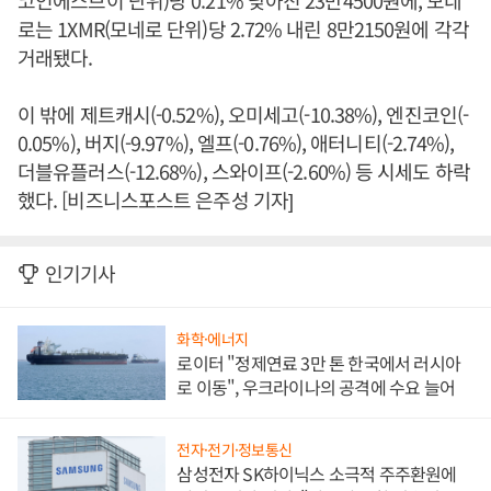
코인에스브이 단위)당 0.21% 낮아진 23만4500원에, 모네
로는 1XMR(모네로 단위)당 2.72% 내린 8만2150원에 각각
거래됐다.
이 밖에 제트캐시(-0.52%), 오미세고(-10.38%), 엔진코인(-
0.05%), 버지(-9.97%), 엘프(-0.76%), 애터니티(-2.74%),
더블유플러스(-12.68%), 스와이프(-2.60%) 등 시세도 하락
했다. [비즈니스포스트 은주성 기자]
인기기사
화학·에너지
로이터 "정제연료 3만 톤 한국에서 러시아
로 이동", 우크라이나의 공격에 수요 늘어
전자·전기·정보통신
삼성전자 SK하이닉스 소극적 주주환원에