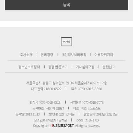
PC버전
회사소개
윤리강령
개인정보처리방침
이용자위원회
청소년보호정책
정정·반론보도
기사심의규정
불편신고
서울특별시 성동구 성수일로 39-34 서울숲더스페이스 12층
대표전화 : 1800-6522
팩스 : 070-4015-8658
편집국 : 070-4010-8512
사업본부 : 070-4010-7078
등록번호 : 서울 아 02897
제호 : 비즈니스포스트
등록일: 2013.11.13
발행·편집인 : 강석운
발행일자: 2013년 12월 2일
청소년보호책임자 : 강석운
ISSN : 2636-171X
Copyright ⓒ
B
USINESSPOST
. All rights reserved.