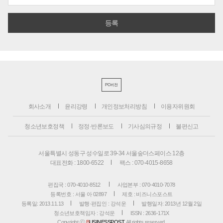
PC버전
회사소개
윤리강령
개인정보처리방침
이용자위원회
청소년보호정책
정정·반론보도
기사심의규정
불편신고
서울특별시 성동구 성수일로 39-34 서울숲더스페이스 12층
대표전화 : 1800-6522
팩스 : 070-4015-8658
편집국 : 070-4010-8512
사업본부 : 070-4010-7078
등록번호 : 서울 아 02897
제호 : 비즈니스포스트
등록일: 2013.11.13
발행·편집인 : 강석운
발행일자: 2013년 12월 2일
청소년보호책임자 : 강석운
ISSN : 2636-171X
Copyright ⓒ
B
USINESSPOST
. All rights reserved.