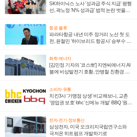
SK하이닉스 노사 '성과급 주식 지급' 평행
선, 곽노정 'N% 성과급' 법적 논란 벗을지
주목
항공·물류
파라타항공 내년 미주 장거리 노선 첫 도
전, 윤철민 '하이브리드 항공사' 승부수 통
할까
화학·에너지
[김민정 기자의 '코스뽀'] 지엔씨에너지 AI
붐에 비상발전기 호황, 안병철 친환경 에
너지 발전전문기업 향한다
소비자·유통
치킨3사 '가맹점 상생' 비교해보니, 교촌
'영업권 보호'·bhc '신메뉴 개발'·BBQ '원가
부담'
전자·전기·정보통신
삼성전자, 미국 오크리지국립연구소와
극저온 히트펌프 개발하기로