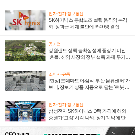
전자·전기·정보통신
SK하이닉스 통합노조 설립 움직임 본격
화, 성과급 체계 불만에 3500명 결집
공기업
강원랜드 정책 불확실성에 중장기 비전
'흔들', 신임 사장의 정부 설득 과제 무거워
져
소비자·유통
[현장] 롯데마트 야심작 '부산 물류센터' 가
보니, 장보기 상품 자동으로 담는 '로봇 40
0대' 장관
전자·전기·정보통신
삼성전자 SK하이닉스 D램 가격에 해외
증권가 '고점' 시각 나와, 장기 계약에 단점
부각