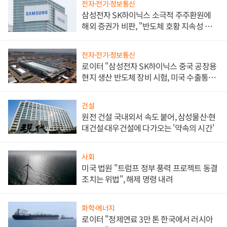
전자·전기·정보통신
삼성전자 SK하이닉스 소극적 주주환원에
해외 증권가 비판, "반도체 호황 지속성 의
문"
전자·전기·정보통신
로이터 "삼성전자 SK하이닉스 중국 공장용
현지 생산 반도체 장비 시험, 미국 수출통제
대비"
건설
원전 건설 국내외서 속도 붙어, 삼성물산·현
대건설·대우건설에 다가오는 '약속의 시간'
사회
미국 법원 "트럼프 정부 풍력 프로젝트 동결
조치는 위법", 해제 명령 내려
화학·에너지
로이터 "정제연료 3만 톤 한국에서 러시아