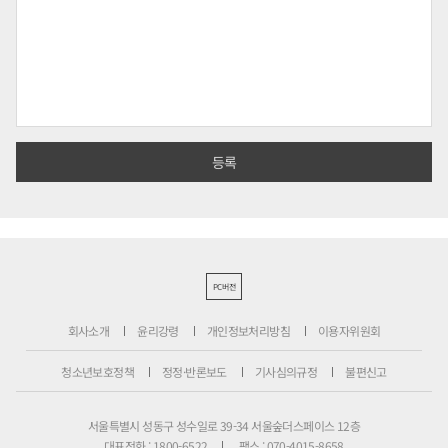
PC버전
회사소개
윤리강령
개인정보처리방침
이용자위원회
청소년보호정책
정정·반론보도
기사심의규정
불편신고
서울특별시 성동구 성수일로 39-34 서울숲더스페이스 12층
대표전화 : 1800-6522
팩스 : 070-4015-8658