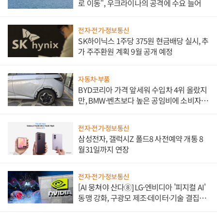
로 이동", 우크라이나의 공격에 수요 늘어
전자·전기·정보통신
SK하이닉스 1주당 375원 현금배당 실시, 추
가 주주환원 계획 9월 공개 예정
자동차·부품
BYD코리아 가격 앞세워 수입차 4위 올랐지
만, BMW·벤츠보다 높은 공임비에 소비자
불만 폭발
전자·전기·정보통신
삼성전자, 갤럭시Z 폴드8 사전예약 개통 8
월31일까지 연장
전자·전기·정보통신
[AI 뭉쳐야 산다⑧] LG·엔비디아 '피지컬 AI'
동맹 강화, 구광모 제조·데이터·기술 결집
해 종합 로보틱스 기업으로