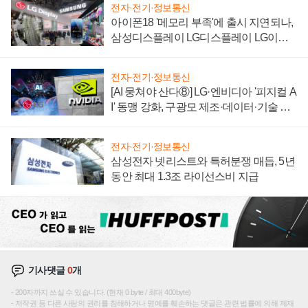
전자·전기·정보통신
아이폰18 '메모리 부족'에 출시 지연되나,
삼성디스플레이 LG디스플레이 LG이노
텍 '탈애플' 수익 다각화 속도
전자·전기·정보통신
[AI 뭉쳐야 산다⑧] LG·엔비디아 '피지컬 A
I' 동맹 강화, 구광모 제조·데이터·기술 결
집해 종합 로보틱스 기업으로
전자·전기·정보통신
삼성전자 넷리스트와 특허분쟁 매듭, 5년
동안 최대 1.3조 라이선스비 지급
기사댓글
0
개
200자까지 쓰실 수 있습니다. (현재 0 byte / 최대 400byte)
저작권 등 다른 사람의 권리를 침해하거나 명예를 훼손하는 댓글은 관련 법률에 의해 제재