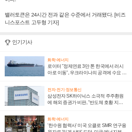
밸러토큰은 24시간 전과 같은 수준에서 거래됐다. [비즈
니스포스트 고두형 기자]
인기기사
화학·에너지
로이터 "정제연료 3만 톤 한국에서 러시
아로 이동", 우크라이나의 공격에 수요 늘
어
전자·전기·정보통신
삼성전자 SK하이닉스 소극적 주주환원
에 해외 증권가 비판, "반도체 호황 지속
성 의문"
화학·에너지
'한수원 협력사' 미국 오클로 SMR 연구용
원자로 '임계 상태' 도달, 미국 에너지부