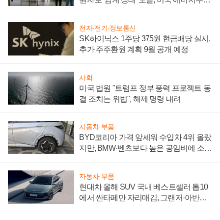
"중요한 이정표"
전자·전기·정보통신
SK하이닉스 1주당 375원 현금배당 실시,
추가 주주환원 계획 9월 공개 예정
사회
미국 법원 "트럼프 정부 풍력 프로젝트 동
결 조치는 위법", 해제 명령 내려
자동차·부품
BYD코리아 가격 앞세워 수입차 4위 올랐
지만, BMW·벤츠보다 높은 공임비에 소비
자 불만 폭발
자동차·부품
현대차 올해 SUV 국내 베스트셀러 톱10
에서 싼타페만 자리매김, 그랜저·아반떼
'세단 쌍끌이'로 내수 방어