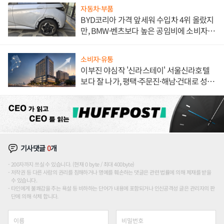
자동차·부품
BYD코리아 가격 앞세워 수입차 4위 올랐지
만, BMW·벤츠보다 높은 공임비에 소비자
불만 폭발
소비자·유통
이부진 야심작 '신라스테이' 서울신라호텔
보다 잘 나가, 평택·주문진·해남·건대로 성
장판 더 넓힌다
기사댓글
0
개
200자까지 쓰실 수 있습니다. (현재 0 byte / 최대 400byte)
저작권 등 다른 사람의 권리를 침해하거나 명예를 훼손하는 댓글은 관련 법률에 의해 제재를 받을
수 있습니다.
타인에게 불쾌감을 주는 욕설 등 비하하는 단어가 내용에 포함되거나 인신공격성 글은 관리자의 판
단에 의해 삭제 합니다.