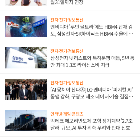
월31일까지 연장
전자·전기·정보통신
엔비디아 '루빈 울트라'에도 HBM4 탑재 검
토, 삼성전자·SK하이닉스 HBM4 수율에 주
도권 갈린다
전자·전기·정보통신
삼성전자 넷리스트와 특허분쟁 매듭, 5년 동
안 최대 1.3조 라이선스비 지급
전자·전기·정보통신
[AI 뭉쳐야 산다⑧] LG·엔비디아 '피지컬 AI'
동맹 강화, 구광모 제조·데이터·기술 결집
해 종합 로보틱스 기업으로
인터넷·게임·콘텐츠
빅테크 메모리반도체 포함 장기계약 '2.7조
달러' 규모, AI 투자 위축 우려와 반대 신호