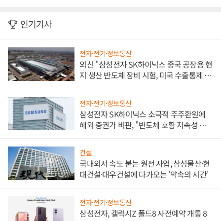
인기기사
전자·전기·정보통신
외신 "삼성전자 SK하이닉스 중국 공장용 현
지 생산 반도체 장비 시험, 미국 수출통제 대
비"
전자·전기·정보통신
삼성전자 SK하이닉스 소극적 주주환원에
해외 증권가 비판, "반도체 호황 지속성 의
문"
건설
국내외서 속도 붙는 원전 사업, 삼성물산·현
대건설·대우건설에 다가오는 '약속의 시간'
전자·전기·정보통신
삼성전자, 갤럭시Z 폴드8 사전예약 개통 8