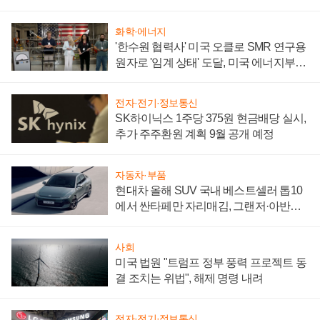
어
화학·에너지
'한수원 협력사' 미국 오클로 SMR 연구용
원자로 '임계 상태' 도달, 미국 에너지부
"중요한 이정표"
전자·전기·정보통신
SK하이닉스 1주당 375원 현금배당 실시,
추가 주주환원 계획 9월 공개 예정
자동차·부품
현대차 올해 SUV 국내 베스트셀러 톱10
에서 싼타페만 자리매김, 그랜저·아반떼
'세단 쌍끌이'로 내수 방어
사회
미국 법원 "트럼프 정부 풍력 프로젝트 동
결 조치는 위법", 해제 명령 내려
전자·전기·정보통신