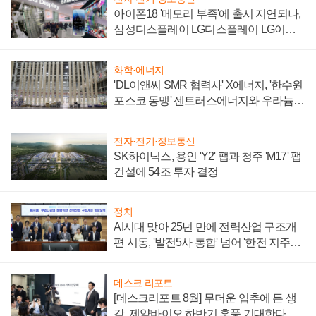
아이폰18 '메모리 부족'에 출시 지연되나,
삼성디스플레이 LG디스플레이 LG이노
텍 '탈애플' 수익 다각화 속도
화학·에너지
'DL이앤씨 SMR 협력사' X에너지, '한수원
포스코 동맹' 센트러스에너지와 우라늄
계약 체결
전자·전기·정보통신
SK하이닉스, 용인 'Y2' 팹과 청주 'M17' 팹
건설에 54조 투자 결정
정치
AI시대 맞아 25년 만에 전력산업 구조개
편 시동, '발전5사 통합' 넘어 '한전 지주사'
재편론도
데스크 리포트
[데스크리포트 8월] 무더운 입추에 든 생
각, 제약바이오 하반기 훈풍 기대한다