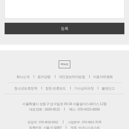
PC버전
회사소개
윤리강령
개인정보처리방침
이용자위원회
청소년보호정책
정정·반론보도
기사심의규정
불편신고
서울특별시 성동구 성수일로 39-34 서울숲더스페이스 12층
대표전화 : 1800-6522
팩스 : 070-4015-8658
편집국 : 070-4010-8512
사업본부 : 070-4010-7078
등록번호 : 서울 아 02897
제호 : 비즈니스포스트