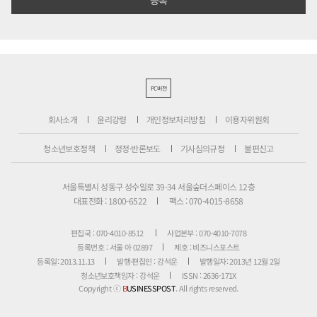
PC버전
회사소개
윤리강령
개인정보처리방침
이용자위원회
청소년보호정책
정정·반론보도
기사심의규정
불편신고
서울특별시 성동구 성수일로 39-34 서울숲더스페이스 12층
대표전화 : 1800-6522
팩스 : 070-4015-8658
편집국 : 070-4010-8512
사업본부 : 070-4010-7078
등록번호 : 서울 아 02897
제호 : 비즈니스포스트
등록일: 2013.11.13
발행·편집인 : 강석운
발행일자: 2013년 12월 2일
청소년보호책임자 : 강석운
ISSN : 2636-171X
Copyright ⓒ
B
USINESSPOST
. All rights reserved.