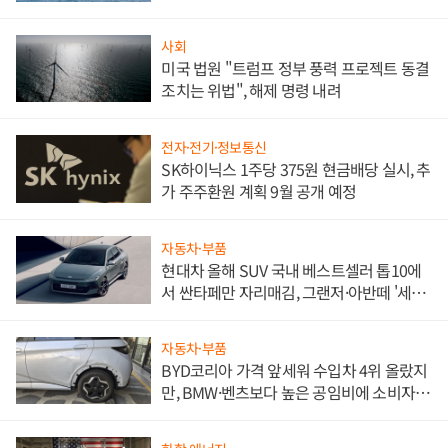
사회
미국 법원 "트럼프 정부 풍력 프로젝트 동결
조치는 위법", 해제 명령 내려
전자·전기·정보통신
SK하이닉스 1주당 375원 현금배당 실시, 추
가 주주환원 계획 9월 공개 예정
자동차·부품
현대차 올해 SUV 국내 베스트셀러 톱10에
서 싼타페만 자리매김, 그랜저·아반떼 '세단
쌍끌이'로 내수 방어
자동차·부품
BYD코리아 가격 앞세워 수입차 4위 올랐지
만, BMW·벤츠보다 높은 공임비에 소비자
불만 폭발