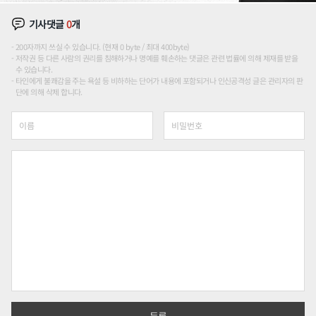
기사댓글
0
개
200자까지 쓰실 수 있습니다. (현재 0 byte / 최대 400byte)
저작권 등 다른 사람의 권리를 침해하거나 명예를 훼손하는 댓글은 관련 법률에 의해 제재를 받을
수 있습니다.
타인에게 불쾌감을 주는 욕설 등 비하하는 단어가 내용에 포함되거나 인신공격성 글은 관리자의 판
단에 의해 삭제 합니다.