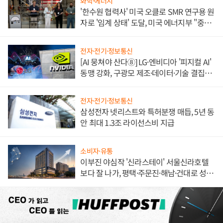
화학·에너지
'한수원 협력사' 미국 오클로 SMR 연구용 원
자로 '임계 상태' 도달, 미국 에너지부 "중요
한 이정표"
전자·전기·정보통신
[AI 뭉쳐야 산다⑧] LG·엔비디아 '피지컬 AI'
동맹 강화, 구광모 제조·데이터·기술 결집
해 종합 로보틱스 기업으로
전자·전기·정보통신
삼성전자 넷리스트와 특허분쟁 매듭, 5년 동
안 최대 1.3조 라이선스비 지급
소비자·유통
이부진 야심작 '신라스테이' 서울신라호텔
보다 잘 나가, 평택·주문진·해남·건대로 성
장판 더 넓힌다