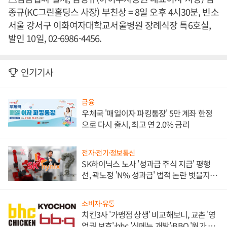
종규(KC그린홀딩스 사장) 부친상 = 8일 오후 4시30분, 빈소
서울 강서구 이화여자대학교서울병원 장례식장 특6호실,
발인 10일, 02-6986-4456.
인기기사
금융
우체국 '매일이자 파킹통장' 5만 계좌 한정
으로 다시 출시, 최고 연 2.0% 금리
전자·전기·정보통신
SK하이닉스 노사 '성과급 주식 지급' 평행
선, 곽노정 'N% 성과급' 법적 논란 벗을지 주
목
소비자·유통
치킨3사 '가맹점 상생' 비교해보니, 교촌 '영
업권 보호'·bhc '신메뉴 개발'·BBQ '원가 부