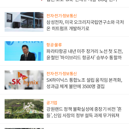
담'
전자·전기·정보통신
삼성전자, 미국 오크리지국립연구소와 극저
온 히트펌프 개발하기로
항공·물류
파라타항공 내년 미주 장거리 노선 첫 도전,
윤철민 '하이브리드 항공사' 승부수 통할까
전자·전기·정보통신
SK하이닉스 통합노조 설립 움직임 본격화,
성과급 체계 불만에 3500명 결집
공기업
강원랜드 정책 불확실성에 중장기 비전 '흔
들', 신임 사장의 정부 설득 과제 무거워져