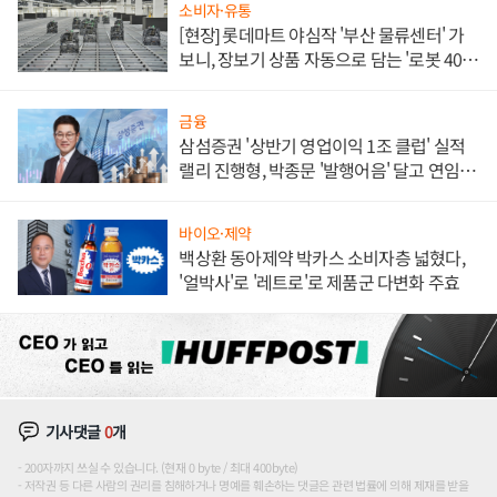
소비자·유통
[현장] 롯데마트 야심작 '부산 물류센터' 가
보니, 장보기 상품 자동으로 담는 '로봇 400
대' 장관
금융
삼섬증권 '상반기 영업이익 1조 클럽' 실적
랠리 진행형, 박종문 '발행어음' 달고 연임 향
하나
바이오·제약
백상환 동아제약 박카스 소비자층 넓혔다,
'얼박사'로 '레트로'로 제품군 다변화 주효
기사댓글
0
개
200자까지 쓰실 수 있습니다. (현재 0 byte / 최대 400byte)
저작권 등 다른 사람의 권리를 침해하거나 명예를 훼손하는 댓글은 관련 법률에 의해 제재를 받을