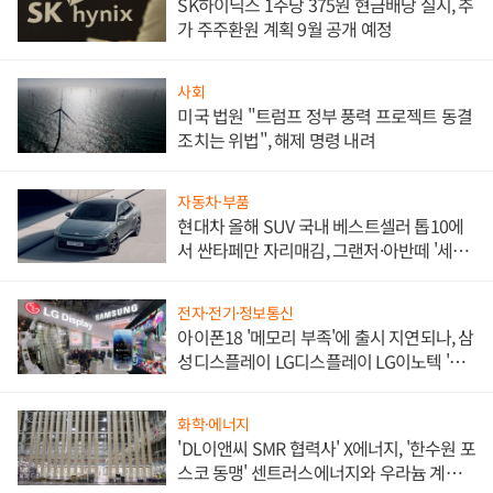
SK하이닉스 1주당 375원 현금배당 실시, 추
가 주주환원 계획 9월 공개 예정
사회
미국 법원 "트럼프 정부 풍력 프로젝트 동결
조치는 위법", 해제 명령 내려
자동차·부품
현대차 올해 SUV 국내 베스트셀러 톱10에
서 싼타페만 자리매김, 그랜저·아반떼 '세단
쌍끌이'로 내수 방어
전자·전기·정보통신
아이폰18 '메모리 부족'에 출시 지연되나, 삼
성디스플레이 LG디스플레이 LG이노텍 '탈
애플' 수익 다각화 속도
화학·에너지
'DL이앤씨 SMR 협력사' X에너지, '한수원 포
스코 동맹' 센트러스에너지와 우라늄 계약