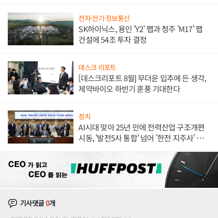
체결
전자·전기·정보통신
SK하이닉스, 용인 'Y2' 팹과 청주 'M17' 팹
건설에 54조 투자 결정
데스크 리포트
[데스크리포트 8월] 무더운 입추에 든 생각,
제약바이오 하반기 훈풍 기대한다
정치
AI시대 맞아 25년 만에 전력산업 구조개편
시동, '발전5사 통합' 넘어 '한전 지주사' 재편
론도
기사댓글
0
개