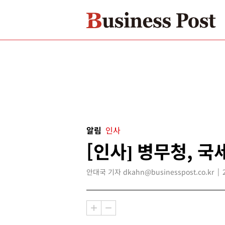
알림
인사
[인사] 병무청, 국
안대국 기자 dkahn@businesspost.co.kr