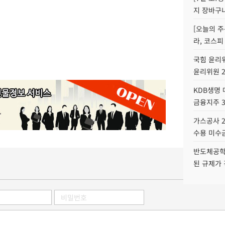
지 장바구
[오늘의 주
라, 코스피
국힘 윤리위
윤리위원 
KDB생명
금융지주 
가스공사 2
수용 미수금
반도체공학
된 규제가 