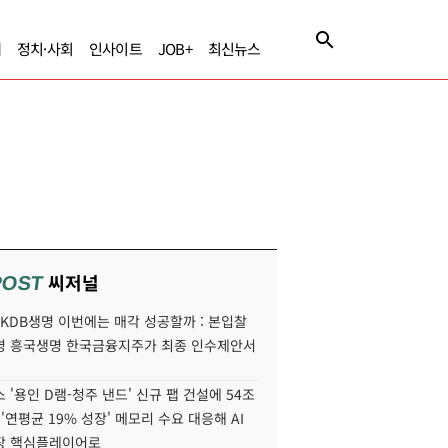
제
정치·사회
인사이트
JOB+
최신뉴스
씨저널
POST
' KDB생명 이번에는 매각 성공할까 : 본입찰
명 흥국생명 한국금융지주가 최종 인수제안서
 '용인 D램-청주 낸드' 신규 팹 건설에 54조
 '연평균 19% 성장' 메모리 수요 대응해 AI
장 핵심플레이어로