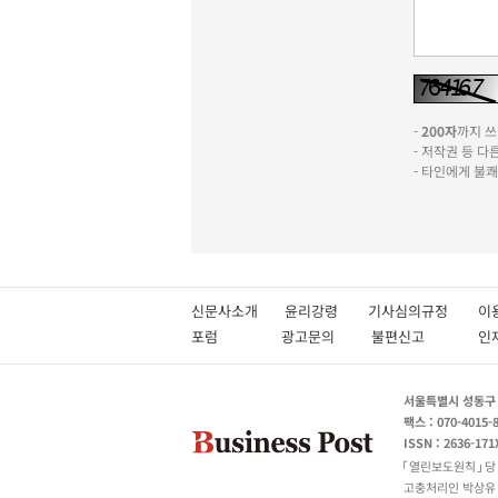
-
200자
까지 쓰실
- 저작권 등 
- 타인에게 불
신문사소개
윤리강령
기사심의규정
이
포럼
광고문의
불편신고
서울특별시 성동구 성
팩스 : 070-4015-
ISSN : 2636-171
열린보도원칙
당
고충처리인 박상유 180