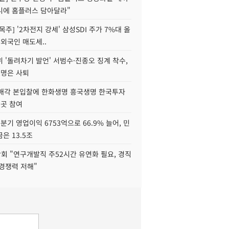
니에 홈플러스 담아달라"
목주] '2차전지 강세' 삼성SDI 주가 7%대 올
 외국인 매도세..
 '돌려차기 발언' 서범수·진종오 징계 착수,
2명은 사퇴
 매각 본입찰에 한화생명 흥국생명 한국투자
3곳 참여
분기 영업이익 6753억으로 66.9% 늘어, 민
은 13.5조
회 "연구개발직 주52시간 유연화 필요, 경직
경쟁력 저해"