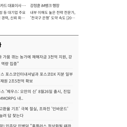
카드 대표이사 사
강정훈 iM뱅크 행장
성 등 대기업 주요
내부 이해도 높은 전략 전문가,
 경력, 신뢰 회복
'전국구 은행' 도약 속도 [2026
[2026년]
년]
사
 가뭄 겪는 농가에 재해자금 3천억 지원, 강
 역량 집중"
스 포스코인터내셔널과 포스코DX 지분 일부
 재원 2조5천억 확보
투스 '제우스: 오만의 신' 8월26일 출시, 진입
MMORPG 내..
고환율 기조' 극복 절실, 조좌진 '인바운드'
늘려 답 찾는다
정말] 민주당 민병덕 "홈플러스 정상화될 때까