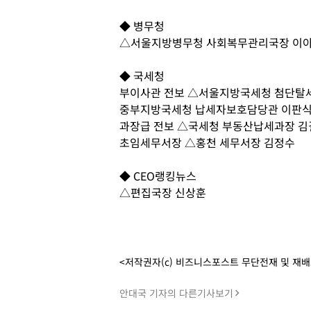
◆ 병무청
△서울지방병무청 사회복무관리국장 이
◆ 국세청
부이사관 전보 △서울지방국세청 첨단탈세
중부지방국세청 납세자보호담당관 이판식
과장급 전보 △국세청 부동산납세과장 
초임세무서장 △홍천 세무서장 김정수
◆ CEO랭킹뉴스
△편집국장 신상훈
<저작권자(c) 비즈니스포스트 무단전재 및 재
안대국 기자의 다른기사보기