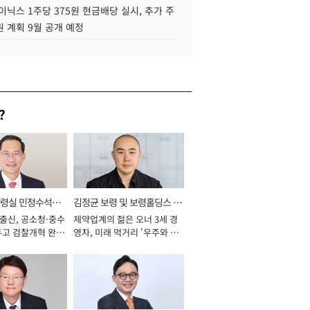
이닉스 1주당 375원 현금배당 실시, 추가 주
 계획 9월 공개 예정
?
통령실 민정수석비
김정균 보령 및 보령홀딩스 대
 출신, 공소청·중수
제약업계의 젊은 오너 3세 경
표이사 사장
두고 검찰개혁 완수
영자, 미래 먹거리 '우주와 헬
년]
스케어' 공들여 [2026년]