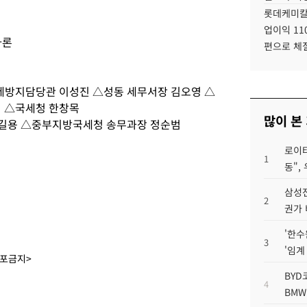
롯데케미칼
업이익 11
아론
편으로 체
방지담당관 이성진 △성동 세무서장 김오영 △
 △국세청 한창목
많이 본
김길용 △중부지방국세청 송무과장 정순범
로이터
1
동",
삼성전
2
권가 
'한수
3
'임계
배포금지>
BYD
4
BMW