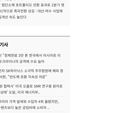
 첨단소재 포트폴리오 전환 효과로 2분기 영
01억으로 흑자전환 성공 : 대산·여수 사업재
질개선 속도 높인다
 기사
 "정제연료 3만 톤 한국에서 러시아로 이
 우크라이나의 공격에 수요 늘어
자 SK하이닉스 소극적 주주환원에 해외 증
비판, "반도체 호황 지속성 의문"
원 협력사' 미국 오클로 SMR 연구용 원자로
 상태' 도달, 미국 에너지부..
코리아 가격 앞세워 수입차 4위 올랐지만,
·벤츠보다 높은 공임비에 소비자 ..