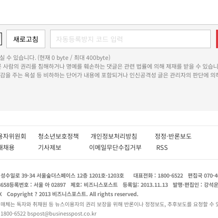
 수 있습니다. (현재 0 byte / 최대 400byte)
다른 사람의 권리를 침해하거나 명예를 훼손하는 댓글은 관련 법률에 의해 제재를 받을 수 있습니
쾌감을 주는 욕설 등 비하하는 단어가 내용에 포함되거나 인신공격성 글은 관리자의 판단에 의해
용자위원회
청소년보호정책
개인정보처리방침
정정·반론보도
인재채용
기사제보
이메일무단수집거부
RSS
수일로 39-34 서울숲더스페이스 12층 1201호-1203호
대표전화 : 1800-6522
편집국 070-4
8658
등록번호 : 서울 아 02897
제호: 비즈니스포스트
등록일: 2013.11.13
발행·편집인 : 강석
X
Copyright ? 2013 비즈니스포스트. All rights reserved.
 매체는 독자와 취재원 등 뉴스이용자의 권리 보장을 위해 반론이나 정정보도, 추후보도를 요청할 수 
0-6522 bspost@businesspost.co.kr