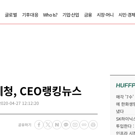
글로벌
기후대응
Who Is?
기업·산업
금융
시장·머니
시민·경
HUFF
세청, CEO랭킹뉴스
매각 '7수
2020-04-27 12:12:20
에 한화생
냈다
SK하이닉스
공유하기
투입한다 :
인프라 시