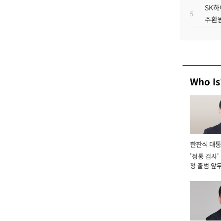
SK하
5
주환원
Who Is
한찬식 대
'정통 검사'
서관
청 출범 앞
맡아 [2026