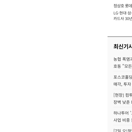
정상호 롯데
LG·현대·삼
장
카드사 30년
에 '초집중' 
최신기
농협 폭염과
호동 "모든
포스코홀딩
매각, 투자
[현장] 컴
장벽 낮춘 
하나투어 '
사업 비중 
[7일 오!