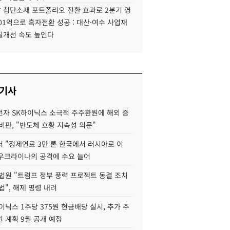
 첨단소재 포트폴리오 전환 효과로 2분기 영
01억으로 흑자전환 성공 : 대산·여수 사업재
질개선 속도 높인다
 기사
자 SK하이닉스 소극적 주주환원에 해외 증
비판, "반도체 호황 지속성 의문"
 "정제연료 3만 톤 한국에서 러시아로 이
 우크라이나의 공격에 수요 늘어
법원 "트럼프 정부 풍력 프로젝트 동결 조치
법", 해제 명령 내려
이닉스 1주당 375원 현금배당 실시, 추가 주
 계획 9월 공개 예정