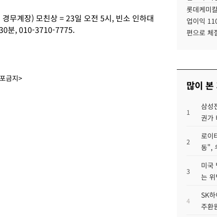
롯데케미칼
무계장) 모친상 = 23일 오전 5시, 빈소 인하대
업이익 11
, 010-3710-7775.
편으로 체
배포금지>
많이 본
삼성전
1
권가 
로이터
2
동",
미국 
3
는 위
SK하
4
주환원