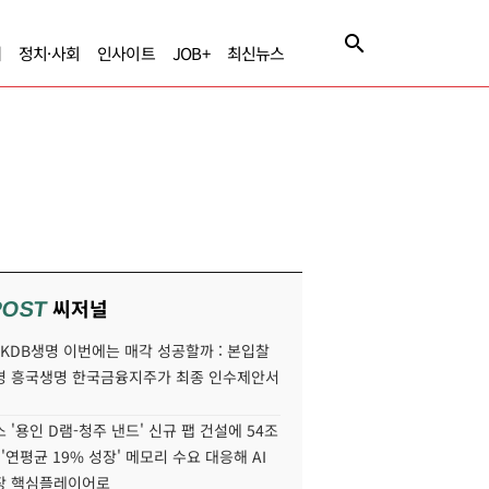
제
정치·사회
인사이트
JOB+
최신뉴스
씨저널
POST
' KDB생명 이번에는 매각 성공할까 : 본입찰
명 흥국생명 한국금융지주가 최종 인수제안서
 '용인 D램-청주 낸드' 신규 팹 건설에 54조
 '연평균 19% 성장' 메모리 수요 대응해 AI
장 핵심플레이어로