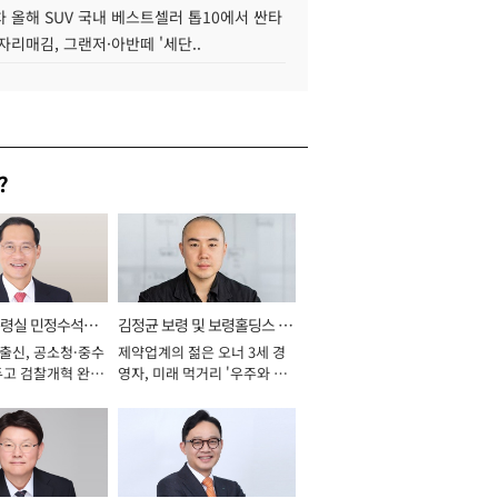
 올해 SUV 국내 베스트셀러 톱10에서 싼타
자리매김, 그랜저·아반떼 '세단..
?
통령실 민정수석비
김정균 보령 및 보령홀딩스 대
 출신, 공소청·중수
제약업계의 젊은 오너 3세 경
표이사 사장
두고 검찰개혁 완수
영자, 미래 먹거리 '우주와 헬
년]
스케어' 공들여 [2026년]