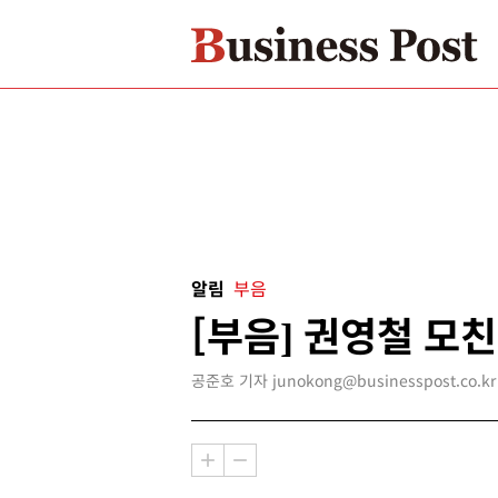
알림
부음
[부음] 권영철 모친
공준호 기자 junokong@businesspost.co.kr