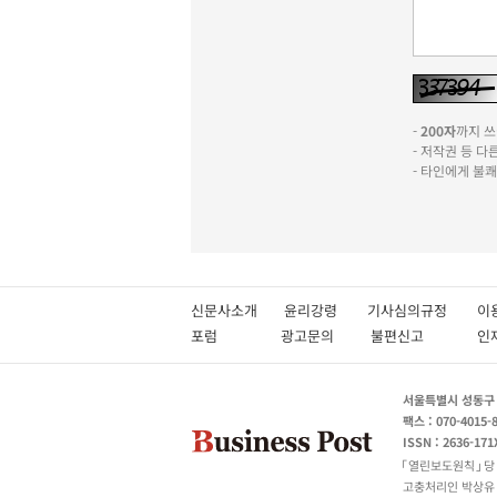
-
200자
까지 쓰실
- 저작권 등 
- 타인에게 불
신문사소개
윤리강령
기사심의규정
이
포럼
광고문의
불편신고
서울특별시 성동구 성
팩스 : 070-4015-
ISSN : 2636-171
열린보도원칙
당
고충처리인 박상유 180