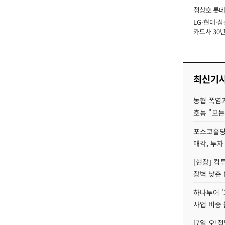
정상호 롯데
LG·현대·삼
장
카드사 30년
에 '초집중' 
최신기
농협 폭염과
호동 "모든
포스코홀딩
매각, 투자
[현장] 컴
장벽 낮춘 
하나투어 '
사업 비중 
[7일 오!