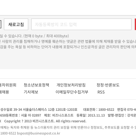
 수 있습니다. (현재 0 byte / 최대 400byte)
다른 사람의 권리를 침해하거나 명예를 훼손하는 댓글은 관련 법률에 의해 제재를 받을 수 있습니
쾌감을 주는 욕설 등 비하하는 단어가 내용에 포함되거나 인신공격성 글은 관리자의 판단에 의해
용자위원회
청소년보호정책
개인정보처리방침
정정·반론보도
인재채용
기사제보
이메일무단수집거부
RSS
수일로 39-34 서울숲더스페이스 12층 1201호-1203호
대표전화 : 1800-6522
편집국 070-4
8658
등록번호 : 서울 아 02897
제호: 비즈니스포스트
등록일: 2013.11.13
발행·편집인 : 강석
X
Copyright ? 2013 비즈니스포스트. All rights reserved.
 매체는 독자와 취재원 등 뉴스이용자의 권리 보장을 위해 반론이나 정정보도, 추후보도를 요청할 수 
0-6522 bspost@businesspost.co.kr