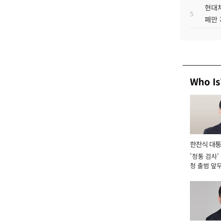
현대차
5
페만 
Who Is
한찬식 대
'정통 검사'
서관
청 출범 앞
맡아 [2026