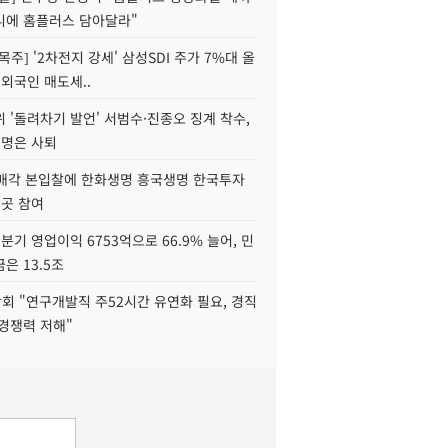
니에 홈플러스 담아달라"
목주] '2차전지 강세' 삼성SDI 주가 7%대 올
 외국인 매도세..
 '돌려차기 발언' 서범수·진종오 징계 착수,
2명은 사퇴
 매각 본입찰에 한화생명 흥국생명 한국투자
3곳 참여
분기 영업이익 6753억으로 66.9% 늘어, 민
은 13.5조
회 "연구개발직 주52시간 유연화 필요, 경직
경쟁력 저해"