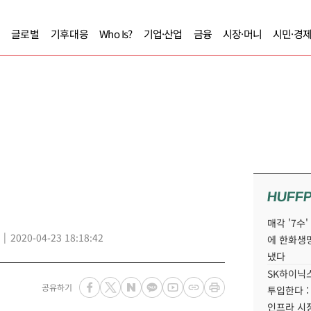
글로벌
기후대응
Who Is?
기업·산업
금융
시장·머니
시민·경
HUFF
매각 '7수
2020-04-23 18:18:42
에 한화생
냈다
SK하이닉스
공유하기
투입한다 :
인프라 시