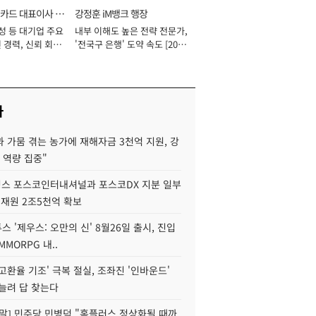
카드 대표이사 사
강정훈 iM뱅크 행장
성 등 대기업 주요
내부 이해도 높은 전략 전문가,
 경력, 신뢰 회복
'전국구 은행' 도약 속도 [2026
[2026년]
년]
사
 가뭄 겪는 농가에 재해자금 3천억 지원, 강
 역량 집중"
스 포스코인터내셔널과 포스코DX 지분 일부
 재원 2조5천억 확보
투스 '제우스: 오만의 신' 8월26일 출시, 진입
MMORPG 내..
고환율 기조' 극복 절실, 조좌진 '인바운드'
늘려 답 찾는다
정말] 민주당 민병덕 "홈플러스 정상화될 때까