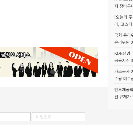
지 장바구
[오늘의 주
라, 코스피
국힘 윤리위
윤리위원 
KDB생명
금융지주 
가스공사 2
수용 미수금
반도체공학
된 규제가 