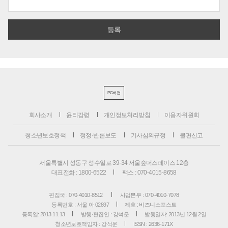
PC버전
회사소개
윤리강령
개인정보처리방침
이용자위원회
청소년보호정책
정정·반론보도
기사심의규정
불편신고
서울특별시 성동구 성수일로 39-34 서울숲더스페이스 12층
대표전화 : 1800-6522
팩스 : 070-4015-8658
편집국 : 070-4010-8512
사업본부 : 070-4010-7078
등록번호 : 서울 아 02897
제호 : 비즈니스포스트
등록일: 2013.11.13
발행·편집인 : 강석운
발행일자: 2013년 12월 2일
청소년보호책임자 : 강석운
ISSN : 2636-171X