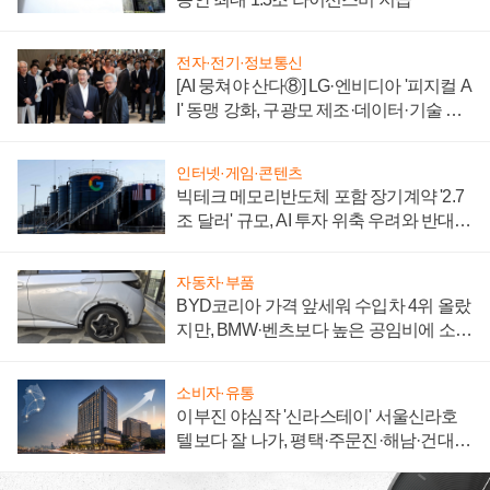
전자·전기·정보통신
[AI 뭉쳐야 산다⑧] LG·엔비디아 '피지컬 A
I' 동맹 강화, 구광모 제조·데이터·기술 결
집해 종합 로보틱스 기업으로
인터넷·게임·콘텐츠
빅테크 메모리반도체 포함 장기계약 '2.7
조 달러' 규모, AI 투자 위축 우려와 반대
신호
자동차·부품
BYD코리아 가격 앞세워 수입차 4위 올랐
지만, BMW·벤츠보다 높은 공임비에 소비
자 불만 폭발
소비자·유통
이부진 야심작 '신라스테이' 서울신라호
텔보다 잘 나가, 평택·주문진·해남·건대로
성장판 더 넓힌다