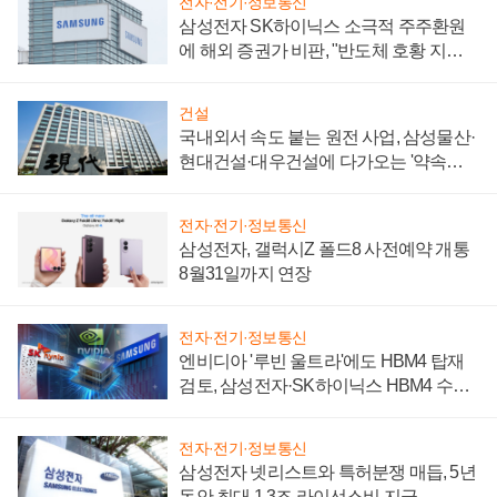
전자·전기·정보통신
삼성전자 SK하이닉스 소극적 주주환원
에 해외 증권가 비판, "반도체 호황 지속
성 의문"
건설
국내외서 속도 붙는 원전 사업, 삼성물산·
현대건설·대우건설에 다가오는 '약속의
시간'
전자·전기·정보통신
삼성전자, 갤럭시Z 폴드8 사전예약 개통
8월31일까지 연장
전자·전기·정보통신
엔비디아 '루빈 울트라'에도 HBM4 탑재
검토, 삼성전자·SK하이닉스 HBM4 수율
에 주도권 갈린다
전자·전기·정보통신
삼성전자 넷리스트와 특허분쟁 매듭, 5년
동안 최대 1.3조 라이선스비 지급