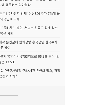
니에 홈플러스 담아달라"
목주] '2차전지 강세' 삼성SDI 주가 7%대 올
 외국인 매도세..
 '돌려차기 발언' 서범수·진종오 징계 착수,
2명은 사퇴
 매각 본입찰에 한화생명 흥국생명 한국투자
3곳 참여
분기 영업이익 6753억으로 66.9% 늘어, 민
은 13.5조
회 "연구개발직 주52시간 유연화 필요, 경직
경쟁력 저해"