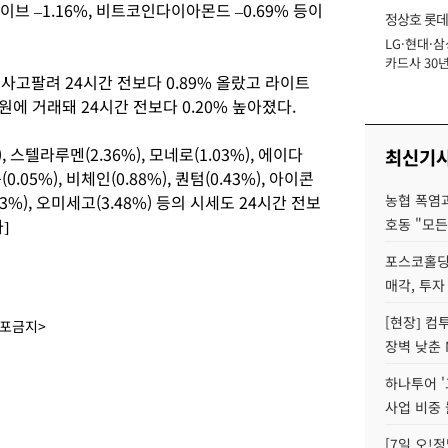
, 웨이브 –1.16%, 비트코인다이아몬드 –0.69% 등이
정상호 롯데
LG·현대·삼
장
카드사 30년
에 사고팔려 24시간 전보다 0.89% 올랐고 라이트
에 '초집중' 
원에 거래돼 24시간 전보다 0.20% 높아졌다.
, 스텔라루멘(2.36%), 모네로(1.03%), 에이다
최신기
0.05%), 비체인(0.88%), 퀀텀(0.43%), 아이콘
.43%), 오미세고(3.48%) 등의 시세도 24시간 전보
농협 폭염과
]
호동 "모든
포스코홀딩
매각, 투자
[현장] 컴
배포금지>
장벽 낮춘 
하나투어 '
사업 비중 
[7일 오!