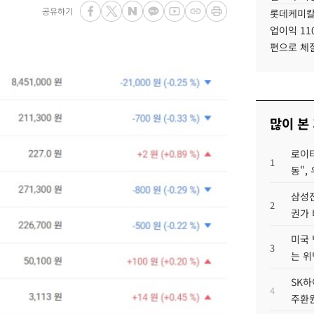
공유하기
롯데케미칼
업이익 11
편으로 체
많이 본
로이터
1
동",
삼성전
2
권가 
미국 
3
는 위
SK하
4
주환원