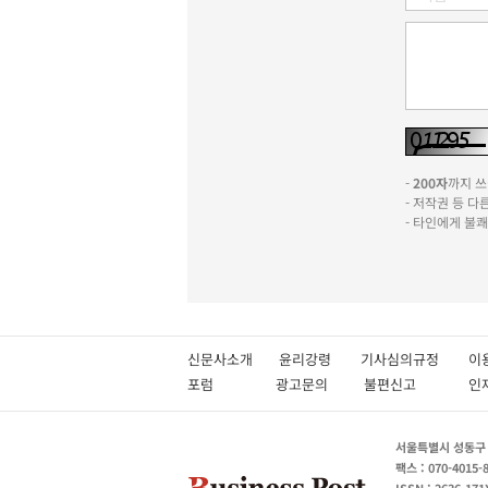
-
200자
까지 쓰실
- 저작권 등 
- 타인에게 불
신문사소개
윤리강령
기사심의규정
이
포럼
광고문의
불편신고
서울특별시 성동구 성
팩스 : 070-4015-
ISSN : 2636-171