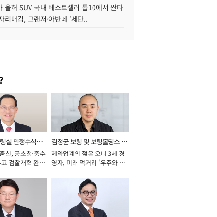
 올해 SUV 국내 베스트셀러 톱10에서 싼타
자리매김, 그랜저·아반떼 '세단..
?
통령실 민정수석비
김정균 보령 및 보령홀딩스 대
 출신, 공소청·중수
제약업계의 젊은 오너 3세 경
표이사 사장
두고 검찰개혁 완수
영자, 미래 먹거리 '우주와 헬
년]
스케어' 공들여 [2026년]