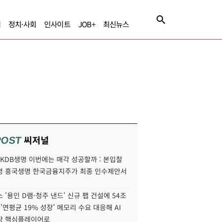
제
정치·사회
인사이트
JOB+
최신뉴스
씨저널
POST
' KDB생명 이번에는 매각 성공할까 : 본입찰
명 흥국생명 한국금융지주가 최종 인수제안서
 '용인 D램-청주 낸드' 신규 팹 건설에 54조
 '연평균 19% 성장' 메모리 수요 대응해 AI
장 핵심플레이어로