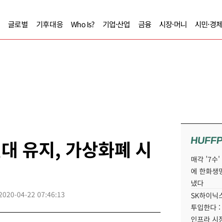
글로벌
기후대응
Who Is?
기업·산업
금융
시장·머니
시민·경
HUFF
원대 유지, 가상화폐 시
매각 '7수
에 한화생
냈다
2020-04-22 07:46:13
SK하이닉스
투입한다 :
인프라 시