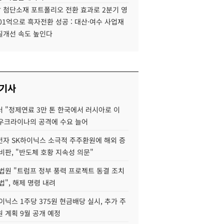
 첨단소재 포트폴리오 전환 효과로 2분기 영
01억으로 흑자전환 성공 : 대산·여수 사업재
질개선 속도 높인다
 기사
 "정제연료 3만 톤 한국에서 러시아로 이
 우크라이나의 공격에 수요 늘어
자 SK하이닉스 소극적 주주환원에 해외 증
비판, "반도체 호황 지속성 의문"
법원 "트럼프 정부 풍력 프로젝트 동결 조치
법", 해제 명령 내려
이닉스 1주당 375원 현금배당 실시, 추가 주
 계획 9월 공개 예정