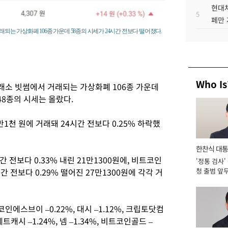
현대차
5
페만 
래되는 가상화폐 106종 가운데 58종의 시세가 24시간 전보다 떨어졌다.
Who Is
래소 빗썸에서 거래되는 가상화폐 106종 가운데
48종의 시세는 올랐다.
만1천 원에 거래돼 24시간 전보다 0.25% 하락했
한찬식 대
 전보다 0.33% 내린 21만1300원에, 비트코인
'정통 검사'
서관
 전보다 0.29% 떨어진 27만1300원에 각각 거
청 출범 앞
맡아 [2026
스브이 –0.22%, 대시 –1.12%, 크립토닷컴
제트캐시 –1.24%, 넴 –1.34%, 비트코인골드 –