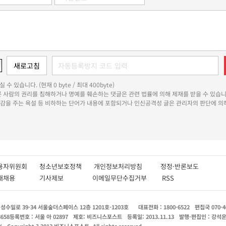
 수 있습니다. (현재 0 byte / 최대 400byte)
다른 사람의 권리를 침해하거나 명예를 훼손하는 댓글은 관련 법률에 의해 제재를 받을 수 있습니
쾌감을 주는 욕설 등 비하하는 단어가 내용에 포함되거나 인신공격성 글은 관리자의 판단에 의해
용자위원회
청소년보호정책
개인정보처리방침
정정·반론보도
인재채용
기사제보
이메일무단수집거부
RSS
수일로 39-34 서울숲더스페이스 12층 1201호-1203호
대표전화 : 1800-6522
편집국 070-4
8658
등록번호 : 서울 아 02897
제호: 비즈니스포스트
등록일: 2013.11.13
발행·편집인 : 강석
X
Copyright ? 2013 비즈니스포스트. All rights reserved.