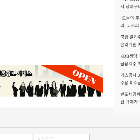
지 장바구
[오늘의 주
라, 코스피
국힘 윤리위
윤리위원 
KDB생명
금융지주 
가스공사 2
수용 미수금
반도체공학
된 규제가 