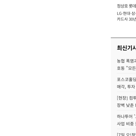
정상호 롯데
LG·현대·삼
장
카드사 30년
에 '초집중' 
최신기
농협 폭염과
호동 "모든
포스코홀딩
매각, 투자
[현장] 컴
장벽 낮춘 
하나투어 '
사업 비중 
[7일 오!