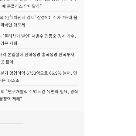
니에 홈플러스 담아달라"
목주] '2차전지 강세' 삼성SDI 주가 7%대 올
 외국인 매도세..
 '돌려차기 발언' 서범수·진종오 징계 착수,
2명은 사퇴
 매각 본입찰에 한화생명 흥국생명 한국투자
3곳 참여
분기 영업이익 6753억으로 66.9% 늘어, 민
은 13.5조
회 "연구개발직 주52시간 유연화 필요, 경직
경쟁력 저해"