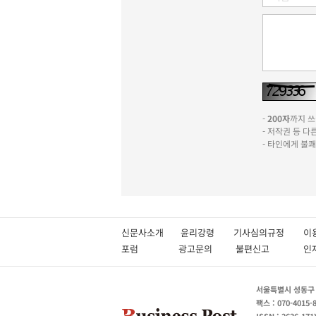
-
200자
까지 쓰실
- 저작권 등 
- 타인에게 불
신문사소개
윤리강령
기사심의규정
이
포럼
광고문의
불편신고
서울특별시 성동구 성
팩스 : 070-4015-
ISSN : 2636-171