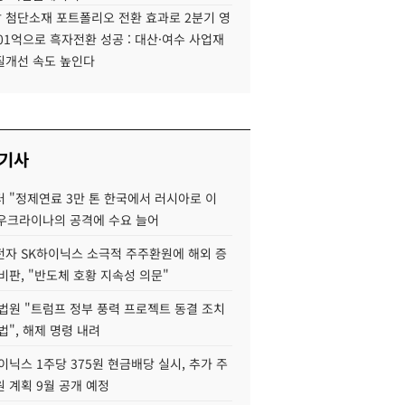
 첨단소재 포트폴리오 전환 효과로 2분기 영
01억으로 흑자전환 성공 : 대산·여수 사업재
질개선 속도 높인다
 기사
 "정제연료 3만 톤 한국에서 러시아로 이
 우크라이나의 공격에 수요 늘어
자 SK하이닉스 소극적 주주환원에 해외 증
비판, "반도체 호황 지속성 의문"
법원 "트럼프 정부 풍력 프로젝트 동결 조치
법", 해제 명령 내려
이닉스 1주당 375원 현금배당 실시, 추가 주
 계획 9월 공개 예정