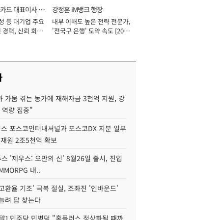
카드 대표이사 사
강정훈 iM뱅크 행장
성 등 대기업 주요
내부 이해도 높은 전략 전문가,
 경력, 신뢰 회복
'전국구 은행' 도약 속도 [2026
[2026년]
년]
사
 가뭄 겪는 농가에 재해자금 3천억 지원, 강
 역량 집중"
스 포스코인터내셔널과 포스코DX 지분 일부
 재원 2조5천억 확보
투스 '제우스: 오만의 신' 8월26일 출시, 진입
MMORPG 내..
고환율 기조' 극복 절실, 조좌진 '인바운드'
늘려 답 찾는다
정말] 민주당 민병덕 "홈플러스 정상화될 때까