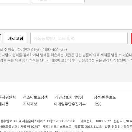
 수 있습니다. (현재 0 byte / 최대 400byte)
다른 사람의 권리를 침해하거나 명예를 훼손하는 댓글은 관련 법률에 의해 제재를 받을 수 있습니
쾌감을 주는 욕설 등 비하하는 단어가 내용에 포함되거나 인신공격성 글은 관리자의 판단에 의해
용자위원회
청소년보호정책
개인정보처리방침
정정·반론보도
인재채용
기사제보
이메일무단수집거부
RSS
수일로 39-34 서울숲더스페이스 12층 1201호-1203호
대표전화 : 1800-6522
편집국 070-4
8658
등록번호 : 서울 아 02897
제호: 비즈니스포스트
등록일: 2013.11.13
발행·편집인 : 강석
X
Copyright ? 2013 비즈니스포스트. All rights reserved.