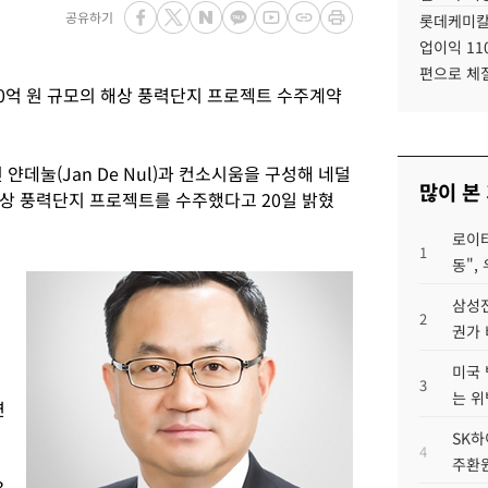
공유하기
롯데케미칼
업이익 11
편으로 체
00억 원 규모의 해상 풍력단지 프로젝트 수주계약
얀데눌(Jan De Nul)과 컨소시움을 구성해 네덜
많이 본
상 풍력단지 프로젝트를 수주했다고 20일 밝혔
로이터
1
동",
삼성전
2
권가 
미국 
3
는 위
연
SK하
4
주환원
3