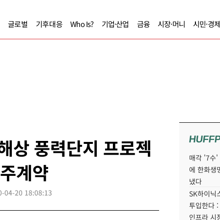
글로벌
기후대응
Who Is?
기업·산업
금융
시장·머니
시민·경
HUFF
 해상 풍력단지 프로젝
매각 '7수
수주계약
에 한화생
냈다
0-04-20 18:08:13
SK하이닉스
투입한다 :
인프라 시