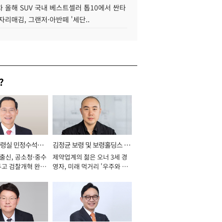
 올해 SUV 국내 베스트셀러 톱10에서 싼타
자리매김, 그랜저·아반떼 '세단..
?
통령실 민정수석비
김정균 보령 및 보령홀딩스 대
 출신, 공소청·중수
제약업계의 젊은 오너 3세 경
표이사 사장
두고 검찰개혁 완수
영자, 미래 먹거리 '우주와 헬
년]
스케어' 공들여 [2026년]