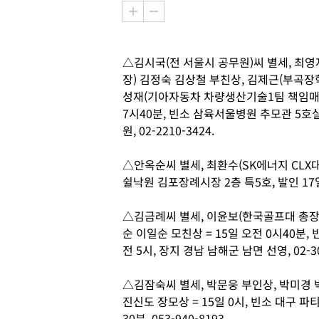
△김시국(전 서울시 공무원)씨 별세, 최영
장) 김정숙 김상철 부친상, 김제근(부곡장
성재(기아자동차 차량생산기술1팀 책임매니저
7시40분, 빈소 삼육서울병원 추모관 5호실,
원, 02-2210-3424.
△안옥순씨 별세, 최환수(SK에너지 CLX대
쉴낙원 김포장례시장 2층 특5호, 발인 17일 오
△김금례씨 별세, 이윤보(한국골프대 총장
순 이일순 모친상 = 15일 오전 0시40분,
전 5시, 장지 경남 남해군 남면 선영, 02-30
△김잠숙씨 별세, 박문웅 부인상, 박미경 
진신도 장모상 = 15일 0시, 빈소 대구 파
30분, 053-940-8193.