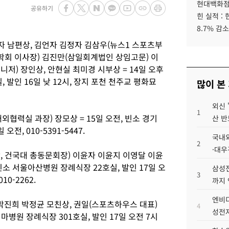
현대백화점그
공유하기
힌 실적 :
8.7% 감소
자 남편상, 김언자 김정자 김삼우(뉴스1 스포츠부
학회 이사장) 김진만(삼일회계법인 상임고문) 이
) 장인상, 안현실 최미경 시부상 = 14일 오후
 발인 16일 낮 12시, 장지 포천 천주교 평화묘
많이 본
외신 
1
외협력실 과장) 장모상 = 15일 오전, 빈소 경기
산 반
전, 010-5391-5447.
국내외
2
·대우
, 건국대 총동문회장) 이윤자 이윤지 이영달 이윤
 빈소 서울아산병원 장례식장 22호실, 발인 17일 오
삼성전
3
10-2262.
까지
엔비디
박진희 박정균 모친상, 권일(스포츠하우스 대표)
4
성전자
티마병원 장례식장 301호실, 발인 17일 오전 7시