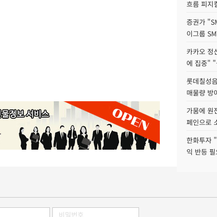
흐름 피지컬
증권가 "S
이그룹 SM
카카오 정신
에 집중" "
롯데칠성음료
매물량 방
가뭄에 원전
페인으로 소
한화투자 
익 반등 필