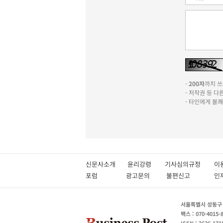
-
200자
까지 쓰실
- 저작권 등 
- 타인에게 불
신문사소개
윤리강령
기사심의규정
이
포럼
광고문의
불편신고
서울특별시 성동구 성
팩스 : 070-4015-
ISSN : 2636-171