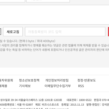
 수 있습니다. (현재 0 byte / 최대 400byte)
다른 사람의 권리를 침해하거나 명예를 훼손하는 댓글은 관련 법률에 의해 제재를 받을 수 있습니
쾌감을 주는 욕설 등 비하하는 단어가 내용에 포함되거나 인신공격성 글은 관리자의 판단에 의해
용자위원회
청소년보호정책
개인정보처리방침
정정·반론보도
인재채용
기사제보
이메일무단수집거부
RSS
수일로 39-34 서울숲더스페이스 12층 1201호-1203호
대표전화 : 1800-6522
편집국 070-4
8658
등록번호 : 서울 아 02897
제호: 비즈니스포스트
등록일: 2013.11.13
발행·편집인 : 강석
X
Copyright ? 2013 비즈니스포스트. All rights reserved.