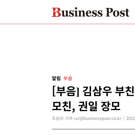
알림
부음
[부음] 김삼우 부친
모친, 권일 장모
조승리 기자 csr@businesspost.co.kr
2020