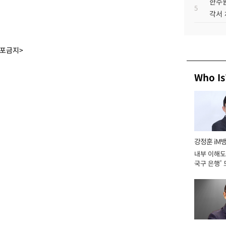
한수원
5
각서
배포금지>
Who Is
강정훈 iM
내부 이해도 
국구 은행' 