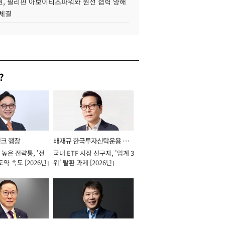
, 필리핀 아보이티즈파워와 원전 협력 양해
 체결
?
뱅크 행장
배재규 한국투자신탁운용 대
높은 전략통, '전
국내 ETF 시장 선구자, '업계 3
표이사 사장
도약 속도 [2026년]
위' 탈환 과제 [2026년]