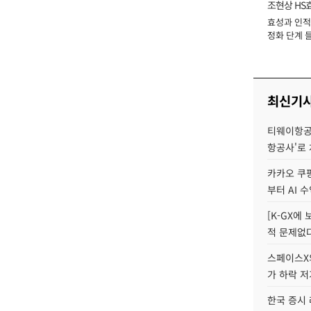
조현상 HS
효성과 인적 
장
정화 단계 들
최신기
티웨이항공
항공사'로
카카오 쿠팡
부터 AI 
[K-GX에
적 문제없다
스페이스X의
가 하락 
한국 증시 