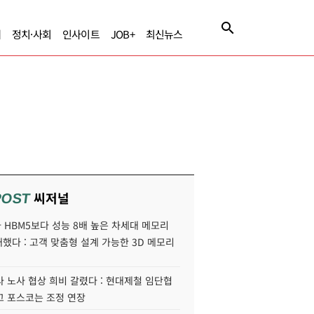
제
정치·사회
인사이트
JOB+
최신뉴스
씨저널
POST
HBM5보다 성능 8배 높은 차세대 메모리
개했다 : 고객 맞춤형 설계 가능한 3D 메모리
 노사 협상 희비 갈렸다 : 현대제철 임단협
고 포스코는 조정 연장