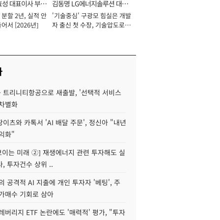
효성 대표이사 부회
김동명 LG에너지솔루션 대표
분할 2년, 실적 안
'기술중심' 구광모 힘실은 개발
이사 사장
어서 [2026년]
자 출신 첫 수장, 기술압도로
경쟁력 확보 사활 [2026년]
사
 트리니티항공으로 새출발, '선택적 서비스
 차별화
이츠와 카톡서 'AI 배달 주문', 정신아 "내년
수익화"
 보이는 미래 ②] 재생에너지 관련 투자해도 실
, 투자건수 상위 ..
 공격적 AI 지출에 개인 투자자 '베팅', 주
저가매수 기회로 삼아
레버리지 ETF 논란에도 '매력적' 평가, "투자