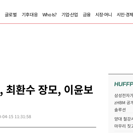
글로벌
기후대응
Who Is?
기업·산업
금융
시장·머니
시민·경
HUFF
, 최환수 장모, 이윤보
삼성전자가 
zHBM 공
솔루션
-04-15 11:31:58
양대 철강사
마무리 짓