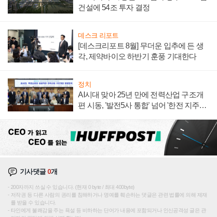
건설에 54조 투자 결정
데스크 리포트
[데스크리포트 8월] 무더운 입추에 든 생
각, 제약바이오 하반기 훈풍 기대한다
정치
AI시대 맞아 25년 만에 전력산업 구조개
편 시동, '발전5사 통합' 넘어 '한전 지주사'
재편론도
기사댓글
0
개
200자까지 쓰실 수 있습니다. (현재 0 byte / 최대 400byte)
저작권 등 다른 사람의 권리를 침해하거나 명예를 훼손하는 댓글은 관련 법률에 의해 제재
를 받을 수 있습니다.
타인에게 불쾌감을 주는 욕설 등 비하하는 단어가 내용에 포함되거나 인신공격성 글은 관