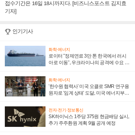
접수기간은 16일 18시까지다. [비즈니스포스트 김지효
기자]
인기기사
화학·에너지
로이터 "정제연료 3만 톤 한국에서 러시
아로 이동", 우크라이나의 공격에 수요 늘
어
화학·에너지
'한수원 협력사' 미국 오클로 SMR 연구용
원자로 '임계 상태' 도달, 미국 에너지부
"중요한 이정표"
전자·전기·정보통신
SK하이닉스 1주당 375원 현금배당 실시,
추가 주주환원 계획 9월 공개 예정