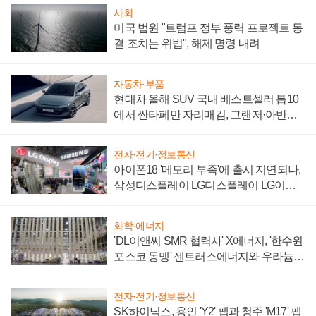
사회
미국 법원 "트럼프 정부 풍력 프로젝트 동
결 조치는 위법", 해제 명령 내려
자동차·부품
현대차 올해 SUV 국내 베스트셀러 톱10
에서 싼타페만 자리매김, 그랜저·아반떼
'세단 쌍끌이'로 내수 방어
전자·전기·정보통신
아이폰18 '메모리 부족'에 출시 지연되나,
삼성디스플레이 LG디스플레이 LG이노
텍 '탈애플' 수익 다각화 속도
화학·에너지
'DL이앤씨 SMR 협력사' X에너지, '한수원
포스코 동맹' 센트러스에너지와 우라늄
계약 체결
전자·전기·정보통신
SK하이닉스, 용인 'Y2' 팹과 청주 'M17' 팹