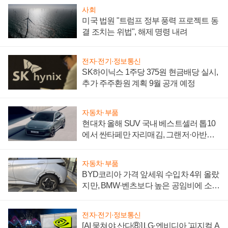
사회
미국 법원 "트럼프 정부 풍력 프로젝트 동
결 조치는 위법", 해제 명령 내려
전자·전기·정보통신
SK하이닉스 1주당 375원 현금배당 실시,
추가 주주환원 계획 9월 공개 예정
자동차·부품
현대차 올해 SUV 국내 베스트셀러 톱10
에서 싼타페만 자리매김, 그랜저·아반떼
'세단 쌍끌이'로 내수 방어
자동차·부품
BYD코리아 가격 앞세워 수입차 4위 올랐
지만, BMW·벤츠보다 높은 공임비에 소비
자 불만 폭발
전자·전기·정보통신
[AI 뭉쳐야 산다⑧] LG·엔비디아 '피지컬 A