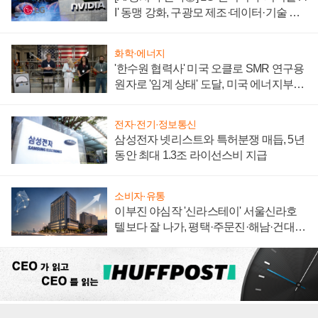
I' 동맹 강화, 구광모 제조·데이터·기술 결
집해 종합 로보틱스 기업으로
화학·에너지
'한수원 협력사' 미국 오클로 SMR 연구용
원자로 '임계 상태' 도달, 미국 에너지부
"중요한 이정표"
전자·전기·정보통신
삼성전자 넷리스트와 특허분쟁 매듭, 5년
동안 최대 1.3조 라이선스비 지급
소비자·유통
이부진 야심작 '신라스테이' 서울신라호
텔보다 잘 나가, 평택·주문진·해남·건대로
성장판 더 넓힌다