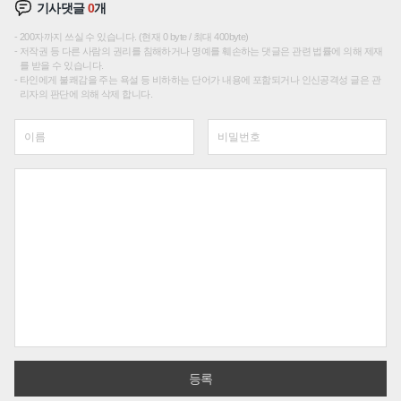
기사댓글
0
개
200자까지 쓰실 수 있습니다. (현재 0 byte / 최대 400byte)
저작권 등 다른 사람의 권리를 침해하거나 명예를 훼손하는 댓글은 관련 법률에 의해 제재
를 받을 수 있습니다.
타인에게 불쾌감을 주는 욕설 등 비하하는 단어가 내용에 포함되거나 인신공격성 글은 관
리자의 판단에 의해 삭제 합니다.