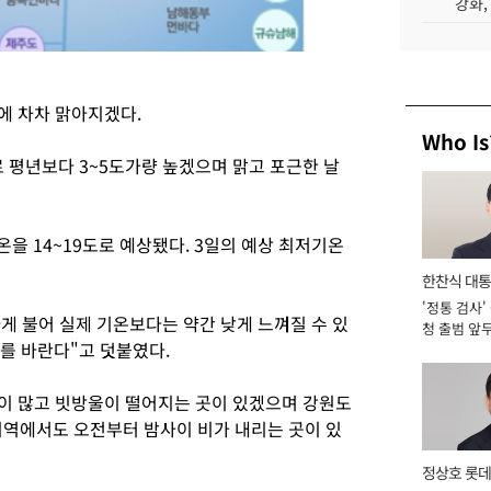
강화,
에 차차 맑아지겠다.
Who Is
로 평년보다 3~5도가량 높겠으며 맑고 포근한 날
온을 14~19도로 예상됐다. 3일의 예상 최저기온
한찬식 대
'정통 검사'
서관
게 불어 실제 기온보다는 약간 낮게 느껴질 수 있
청 출범 앞
를 바란다"고 덧붙였다.
맡아 [2026
름이 많고 빗방울이 떨어지는 곳이 있겠으며 강원도
지역에서도 오전부터 밤사이 비가 내리는 곳이 있
정상호 롯데