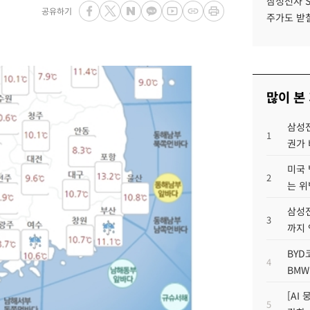
삼성전자 
공유하기
주가도 받칠
많이 본
삼성전
1
권가 
미국 
2
는 위
삼성전
3
까지
BYD
4
BMW
[AI
5