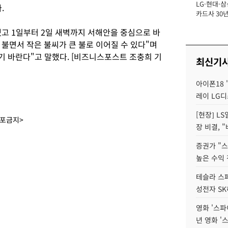
LG·현대·삼
장
.
카드사 30년
에 '초집중' 
고 1일부터 2일 새벽까지 서해안을 중심으로 바
불면서 작은 불씨가 큰 불로 이어질 수 있다"며
기 바란다"고 말했다. [비즈니스포스트 조충희 기
최신기
아이폰18 
레이 LG디
[현장] L
배포금지>
장 비결, 
증권가 "
높은 수익 
테슬라 스페
성전자 S
영화 '스파
년 영화 '