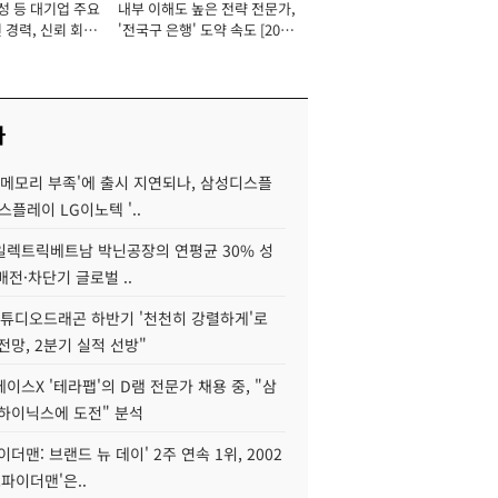
성 등 대기업 주요
내부 이해도 높은 전략 전문가,
 경력, 신뢰 회복
'전국구 은행' 도약 속도 [2026
[2026년]
년]
사
'메모리 부족'에 출시 지연되나, 삼성디스플
스플레이 LG이노텍 '..
S일렉트릭베트남 박닌공장의 연평균 30% 성
"배전·차단기 글로벌 ..
스튜디오드래곤 하반기 '천천히 강렬하게'로
전망, 2분기 실적 선방"
이스X '테라팹'의 D램 전문가 채용 중, "삼
K하이닉스에 도전" 분석
이더맨: 브랜드 뉴 데이' 2주 연속 1위, 2002
스파이더맨'은..