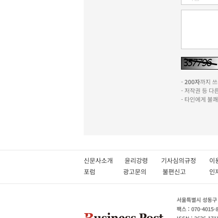
-
200자
까지 쓰실
- 저작권 등 
- 타인에게 불
신문사소개
윤리강령
기사심의규정
이
포럼
광고문의
불편신고
서울특별시 성동구 성
팩스 : 070-4015-
ISSN : 2636-171