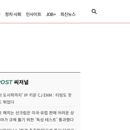
제
정치·사회
인사이트
JOB+
최신뉴스
씨저널
POST
 도시락까지' IP 키운 CJ ENM : 티빙도 웃
도 뛰었다
호 해치는 선크림은 미국·유럽 판매 어려운 상
콜마가 규제 뚫기 위한 '독성 테스트' 통과했다