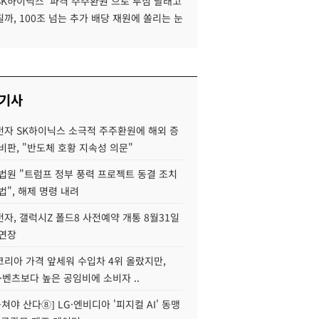
SK하이닉스 '파격 주주환원'으로 투심 달래고
까, 100조 넘는 추가 배당 재원에 쏠리는 눈
 기사
자 SK하이닉스 소극적 주주환원에 해외 증
비판, "반도체 호황 지속성 의문"
법원 "트럼프 정부 풍력 프로젝트 동결 조치
법", 해제 명령 내려
자, 갤럭시Z 폴드8 사전예약 개통 8월31일
 연장
코리아 가격 앞세워 수입차 4위 올랐지만,
·벤츠보다 높은 공임비에 소비자 ..
 뭉쳐야 산다⑧] LG·엔비디아 '피지컬 AI' 동맹