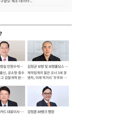
 구광모 제조·데이터·..
?
통령실 민정수석비
김정균 보령 및 보령홀딩스 대
 출신, 공소청·중수
제약업계의 젊은 오너 3세 경
표이사 사장
두고 검찰개혁 완수
영자, 미래 먹거리 '우주와 헬
년]
스케어' 공들여 [2026년]
카드 대표이사 사
강정훈 iM뱅크 행장