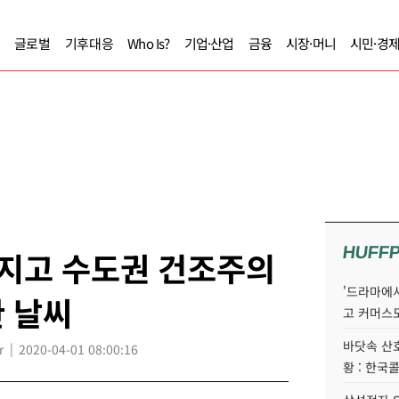
글로벌
기후대응
Who Is?
기업·산업
금융
시장·머니
시민·경
HUFF
아지고 수도권 건조주의
'드라마에서
한 날씨
고 커머스
바닷속 산
r
2020-04-01 08:00:16
황 : 한국