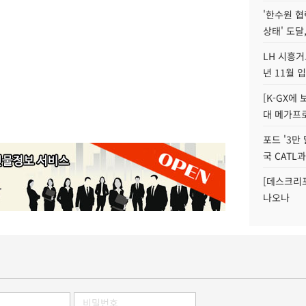
'한수원 협
상태' 도달
LH 시흥거
년 11월 
[K-GX에
대 메가프
포드 '3만
국 CATL과
[데스크리포
나오나