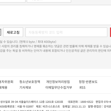
 수 있습니다. (현재 0 byte / 최대 400byte)
다른 사람의 권리를 침해하거나 명예를 훼손하는 댓글은 관련 법률에 의해 제재를 받을 수 있습니
쾌감을 주는 욕설 등 비하하는 단어가 내용에 포함되거나 인신공격성 글은 관리자의 판단에 의해
용자위원회
청소년보호정책
개인정보처리방침
정정·반론보도
인재채용
기사제보
이메일무단수집거부
RSS
수일로 39-34 서울숲더스페이스 12층 1201호-1203호
대표전화 : 1800-6522
편집국 070-4
8658
등록번호 : 서울 아 02897
제호: 비즈니스포스트
등록일: 2013.11.13
발행·편집인 : 강석
X
Copyright ? 2013 비즈니스포스트. All rights reserved.