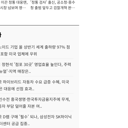
 이끈 정통 대웅맨,
'정통 검사' 출신, 공소청·중수
서관
시장 넘보며 영업
청 출범 앞두고 검찰개혁 완수
'청사진' [2026년]
맡아 [2026년]
사
이드 기업 올 상반기 세계 출하량 97% 점
 포함 미국 업체에 우위
정현석 '점포 30곳' 영업효율 높인다, 주력
뉴얼'·지역 매장은..
국 하이브리드 자동차 수요 급증 수혜, 미국
늦은 대응에 선점 효과..
 인수전 흥국생명·한국투자금융지주에 무게,
자 부담 덜어줄 자본 여..
 D램 구매 '필수' 되나, 삼성전자 SK하이닉
이터센터 공급 집중..