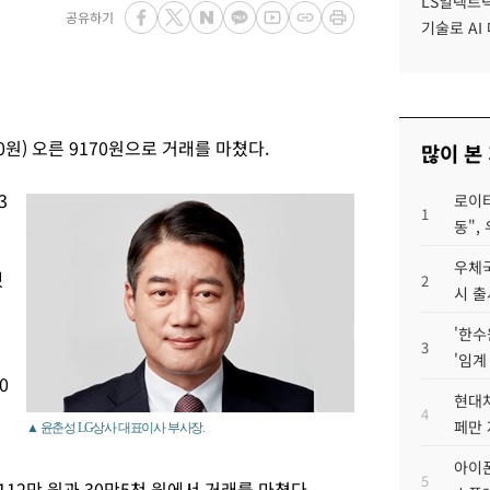
LS일렉트릭
공유하기
기술로 A
80원) 오른 9170원으로 거래를 마쳤다.
많이 본
3
로이터
1
동",
우체국
했
2
시 출
'한수
3
'임계
0
현대차
4
페만 
▲ 윤춘성 LG상사 대표이사 부사장.
아이폰
5
 112만 원과 30만5천 원에서 거래를 마쳤다.