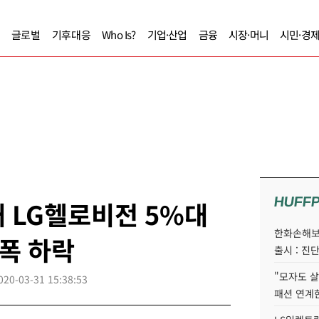
글로벌
기후대응
Who Is?
기업·산업
금융
시장·머니
시민·경
HUFF
대 LG헬로비전 5%대
한화손해보
소폭 하락
출시 : 진단
"모자도 
020-03-31 15:38:53
패션 연계한