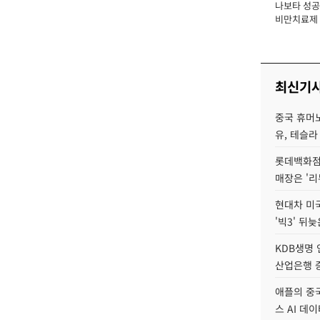
나보타 성공
장
비만치료제 
익 1조 시대 
최신기
중국 휴머노
유, 테슬라
롯데백화점 
매장은 '리
현대차 미
'빅3' 뒤
KDB생명
산업은행 증
애플의 중국
스 AI 데