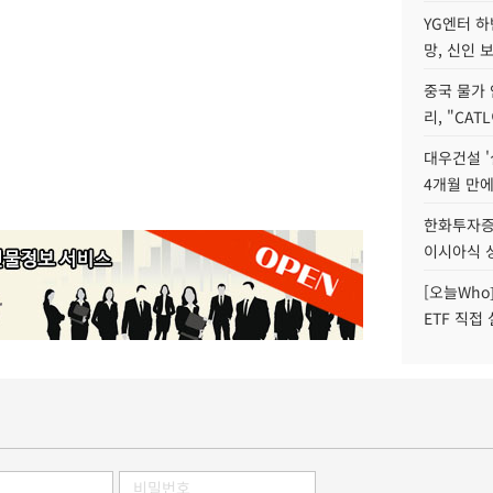
YG엔터 
망, 신인 
중국 물가
리, "CA
대우건설 '
4개월 만
한화투자증
이시아식 
[오늘Who
ETF 직접 