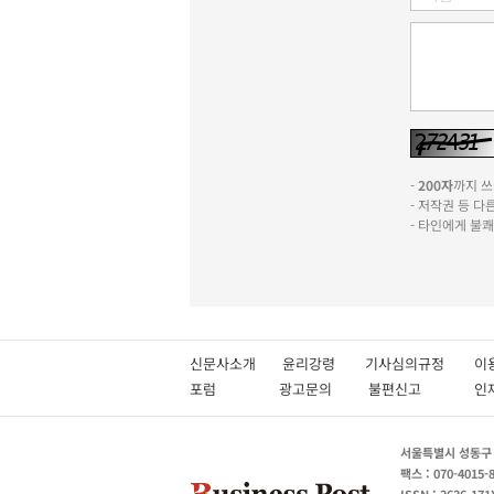
-
200자
까지 쓰실
- 저작권 등 
- 타인에게 불
신문사소개
윤리강령
기사심의규정
이
포럼
광고문의
불편신고
서울특별시 성동구 성
팩스 : 070-4015-
ISSN : 2636-171