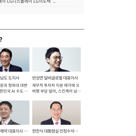
이 LG디스플레이 LG이노텍 '..
?
남도 도지사
반성연 달바글로벌 대표이사
원과 청와대 대변
재무적 투자자 지분 매각에 오
대한민국 AI 수도 충
버행 부담 덜어, 스킨케어 넘어
026년]
신성장동력 확보 과제로 [2026
년]
제약 대표이사 사
한찬식 대통령실 민정수석비