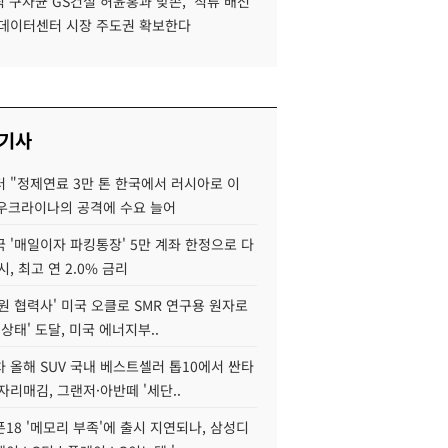
 구자균 GS건설 허윤홍과 맞손, '직류 배전'
I 데이터센터 시장 주도권 확보한다
 기사
 "정제연료 3만 톤 한국에서 러시아로 이
 우크라이나의 공격에 수요 늘어
 '매일이자 파킹통장' 5만 계좌 한정으로 다
시, 최고 연 2.0% 금리
원 협력사' 미국 오클로 SMR 연구용 원자로
 상태' 도달, 미국 에너지부..
 올해 SUV 국내 베스트셀러 톱10에서 싼타
자리매김, 그랜저·아반떼 '세단..
18 '메모리 부족'에 출시 지연되나, 삼성디