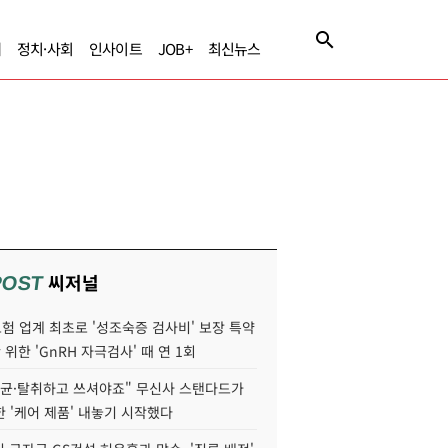
제
정치·사회
인사이트
JOB+
최신뉴스
씨저널
POST
험 업계 최초로 '성조숙증 검사비' 보장 특약
 위한 'GnRH 자극검사' 때 연 1회
살균·탈취하고 쓰셔야죠" 무신사 스탠다드가
 '케어 제품' 내놓기 시작했다