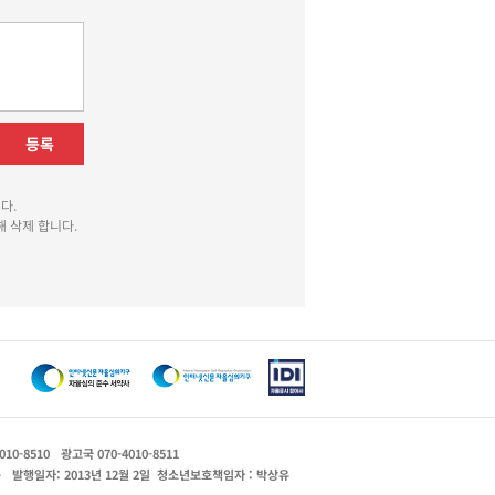
등록
다.
 삭제 합니다.
010-8510
광고국 070-4010-8511
운
발행일자: 2013년 12월 2일
청소년보호책임자 : 박상유