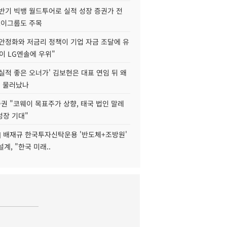
하반기 빅뱅 월드투어로 실적 성장 증권가 전
보이그룹도 주목
 안정화와 저금리 정책이 기업 자금 조달에 유
TL이 LG엔솔에 우위"
실적 좋은 오너가' 김보현은 대표 연임 뒤 왜
에 물러났나
권 "코웨이 목표주가 상향, 태국 법인 말레
성장 기대"
] 배재규 한국투자신탁운용 '반도체+조방원'
설계, "한국 미래..