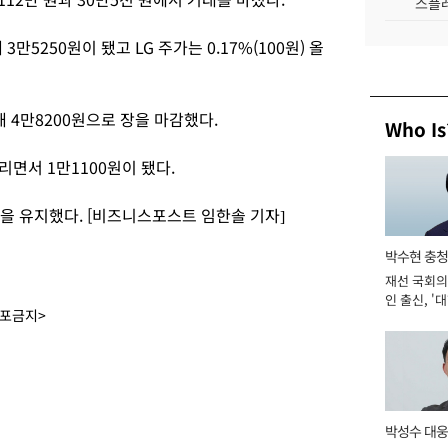
스플레
3만5250원이 됐고 LG 주가는 0.17%(100원) 올
락해 4만8200원으로 장을 마감했다.
Who Is
내리면서 1만1100원이 됐다.
원을 유지했다. [비즈니스포스트 임한솔 기자]
박수현 충청
재선 국회의
인 출신, '
배포금지>
남' 도전 [2
박성수 대웅