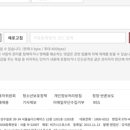
 수 있습니다. (현재 0 byte / 최대 400byte)
다른 사람의 권리를 침해하거나 명예를 훼손하는 댓글은 관련 법률에 의해 제재를 받을 수 있습니
쾌감을 주는 욕설 등 비하하는 단어가 내용에 포함되거나 인신공격성 글은 관리자의 판단에 의해
용자위원회
청소년보호정책
개인정보처리방침
정정·반론보도
인재채용
기사제보
이메일무단수집거부
RSS
수일로 39-34 서울숲더스페이스 12층 1201호-1203호
대표전화 : 1800-6522
편집국 070-4
8658
등록번호 : 서울 아 02897
제호: 비즈니스포스트
등록일: 2013.11.13
발행·편집인 : 강석
X
Copyright ? 2013 비즈니스포스트. All rights reserved.