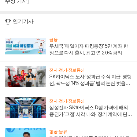
주성 기자]
인기기사
금융
우체국 '매일이자 파킹통장' 5만 계좌 한
정으로 다시 출시, 최고 연 2.0% 금리
전자·전기·정보통신
SK하이닉스 노사 '성과급 주식 지급' 평행
선, 곽노정 'N% 성과급' 법적 논란 벗을지
주목
전자·전기·정보통신
삼성전자 SK하이닉스 D램 가격에 해외
증권가 '고점' 시각 나와, 장기 계약에 단점
부각
항공·물류