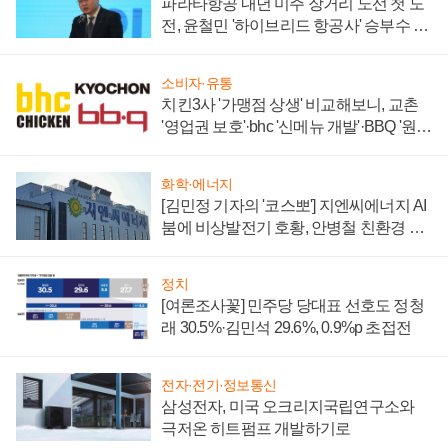
파라타항공 내년 미주 장거리 노선 첫 도
전, 윤철민 '하이브리드 항공사' 승부수 통
할까
소비자·유통
치킨3사 '가맹점 상생' 비교해보니, 교촌
'영업권 보호'·bhc '신메뉴 개발'·BBQ '원가
부담'
화학·에너지
[김민정 기자의 '코스뽀'] 지엔씨에너지 AI
붐에 비상발전기 호황, 안병철 친환경 에
너지 발전전문기업 향한다
정치
[여론조사꽃] 민주당 당대표 선호도 정청
래 30.5%·김민석 29.6%, 0.9%p 초접전
전자·전기·정보통신
삼성전자, 미국 오크리지국립연구소와
극저온 히트펌프 개발하기로