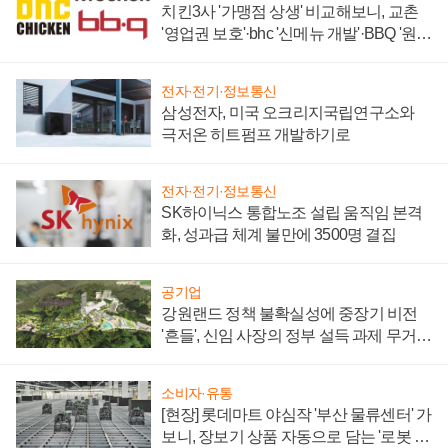
치킨3사 '가맹점 상생' 비교해보니, 교촌
'영업권 보호'·bhc '신메뉴 개발'·BBQ '원가
부담'
전자·전기·정보통신
삼성전자, 미국 오크리지국립연구소와
극저온 히트펌프 개발하기로
전자·전기·정보통신
SK하이닉스 통합노조 설립 움직임 본격
화, 성과급 체계 불만에 3500명 결집
공기업
강원랜드 정책 불확실성에 중장기 비전
'흔들', 신임 사장의 정부 설득 과제 무거워
져
소비자·유통
[현장] 롯데마트 야심작 '부산 물류센터' 가
보니, 장보기 상품 자동으로 담는 '로봇 40