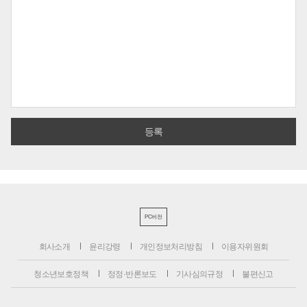
PC버전
회사소개
윤리강령
개인정보처리방침
이용자위원회
청소년보호정책
정정·반론보도
기사심의규정
불편신고