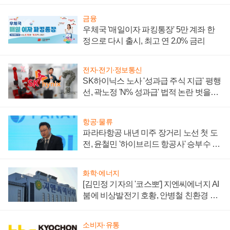
금융
우체국 '매일이자 파킹통장' 5만 계좌 한
정으로 다시 출시, 최고 연 2.0% 금리
전자·전기·정보통신
SK하이닉스 노사 '성과급 주식 지급' 평행
선, 곽노정 'N% 성과급' 법적 논란 벗을지
주목
항공·물류
파라타항공 내년 미주 장거리 노선 첫 도
전, 윤철민 '하이브리드 항공사' 승부수 통
할까
화학·에너지
[김민정 기자의 '코스뽀'] 지엔씨에너지 AI
붐에 비상발전기 호황, 안병철 친환경 에
너지 발전전문기업 향한다
소비자·유통