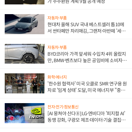
가 주주환원 계획 9월 공개 예정
자동차·부품
현대차 올해 SUV 국내 베스트셀러 톱10에
서 싼타페만 자리매김, 그랜저·아반떼 '세단
쌍끌이'로 내수 방어
자동차·부품
BYD코리아 가격 앞세워 수입차 4위 올랐지
만, BMW·벤츠보다 높은 공임비에 소비자
불만 폭발
화학·에너지
'한수원 협력사' 미국 오클로 SMR 연구용 원
자로 '임계 상태' 도달, 미국 에너지부 "중요
한 이정표"
전자·전기·정보통신
[AI 뭉쳐야 산다⑧] LG·엔비디아 '피지컬 AI'
동맹 강화, 구광모 제조·데이터·기술 결집
해 종합 로보틱스 기업으로