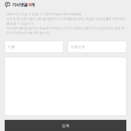
기사댓글
0
개
200자까지 쓰실 수 있습니다. (현재 0 byte / 최대 400byte)
저작권 등 다른 사람의 권리를 침해하거나 명예를 훼손하는 댓글은 관련 법률에 의해 제재
를 받을 수 있습니다.
타인에게 불쾌감을 주는 욕설 등 비하하는 단어가 내용에 포함되거나 인신공격성 글은 관
리자의 판단에 의해 삭제 합니다.