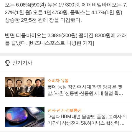
오는 6.08%(590원) 높은 1만300원, 에이비엘바이오는 7.
27%(1천 원) 오른 1만4750원, 올릭스는 4.17%(1천 원)
상승한 2만5천 원에 장을 마감했다.
반면 티움바이오는 2.38%(200원) 떨어진 8200원에 거래
를 끝냈다. [비즈니스포스트 나병현 기자]
인기기사
소비자·유통
롯데·농심 창업주 시대 '라면 앙금'은 옛
말, '사촌' 신동빈·신동원 시대 협업 확대
일로
전자·전기·정보통신
D램과 HBM 내년 물량도 '품절', 고객사 위
기감이 삼성전자 SK하이닉스 협상력 더
키워