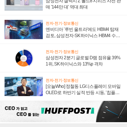
삼성전자 갤럭시 Z 폴드8 시리즈 사전 판
매 '144만 대' 역대 최대
전자·전기·정보통신
엔비디아 '루빈 울트라'에도 HBM4 탑재
검토, 삼성전자·SK하이닉스 HBM4 수율
에 주도권 갈린다
전자·전기·정보통신
삼성전자 2분기 글로벌 D램 점유율 39%
1위, SK하이닉스와 13%p 격차
전자·전기·정보통신
[오늘Who] 정철동 LG디스플레이 모바일
OLED로 하반기 실적 반등 시동, '칩플레
이션'에 가격 인하 압박은 부담