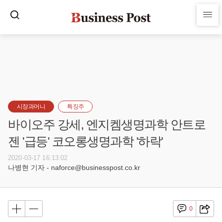
시장과머니
특징주
바이오주 강세, 엔지켐생명과학 안트로
젠 '급등' 코오롱생명과학 '하락'
2020-03-17 16:13:02
나병현 기자 - naforce@businesspost.co.kr
0