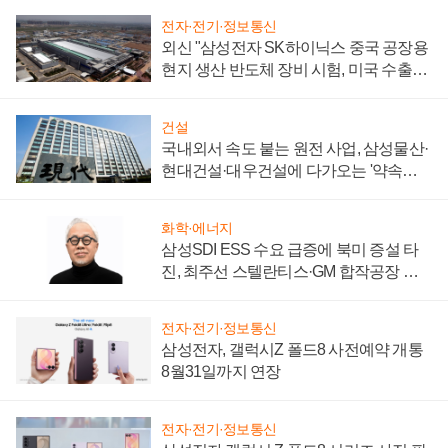
전자·전기·정보통신
외신 "삼성전자 SK하이닉스 중국 공장용
현지 생산 반도체 장비 시험, 미국 수출통
제 대비"
건설
국내외서 속도 붙는 원전 사업, 삼성물산·
현대건설·대우건설에 다가오는 '약속의
시간'
화학·에너지
삼성SDI ESS 수요 급증에 북미 증설 타
진, 최주선 스텔란티스·GM 합작공장 건
설 재추진하나
전자·전기·정보통신
삼성전자, 갤럭시Z 폴드8 사전예약 개통
8월31일까지 연장
전자·전기·정보통신