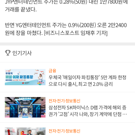
JYP엔터테인먼트 주가는 0.28%(50원) 내린 1만7800원에
거래를 끝냈다.
반면 YG엔터테인먼트 주가는 0.9%(200원) 오른 2만2400
원에 장을 마쳤다. [비즈니스포스트 임재후 기자]
인기기사
금융
우체국 '매일이자 파킹통장' 5만 계좌 한정
으로 다시 출시, 최고 연 2.0% 금리
전자·전기·정보통신
삼성전자 SK하이닉스 D램 가격에 해외 증
권가 '고점' 시각 나와, 장기 계약에 단점 부
각
전자·전기·정보통신