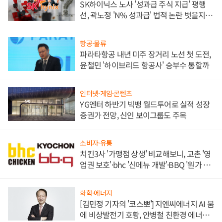
SK하이닉스 노사 '성과급 주식 지급' 평행
선, 곽노정 'N% 성과급' 법적 논란 벗을지 주
목
항공·물류
파라타항공 내년 미주 장거리 노선 첫 도전,
윤철민 '하이브리드 항공사' 승부수 통할까
인터넷·게임·콘텐츠
YG엔터 하반기 빅뱅 월드투어로 실적 성장
증권가 전망, 신인 보이그룹도 주목
소비자·유통
치킨3사 '가맹점 상생' 비교해보니, 교촌 '영
업권 보호'·bhc '신메뉴 개발'·BBQ '원가 부
담'
화학·에너지
[김민정 기자의 '코스뽀'] 지엔씨에너지 AI 붐
에 비상발전기 호황, 안병철 친환경 에너지