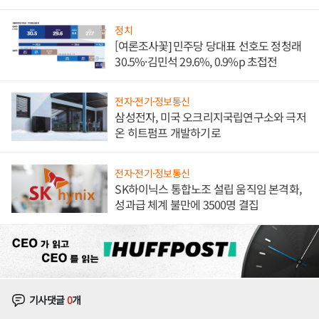
발전전문기업 향한다
정치
[여론조사꽃] 민주당 당대표 선호도 정청래
30.5%·김민석 29.6%, 0.9%p 초접전
전자·전기·정보통신
삼성전자, 미국 오크리지국립연구소와 극저
온 히트펌프 개발하기로
전자·전기·정보통신
SK하이닉스 통합노조 설립 움직임 본격화,
성과급 체계 불만에 3500명 결집
기사댓글
0
개