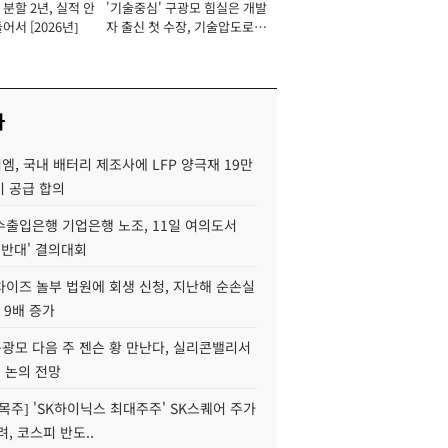
분할 2년, 실적 안
'기술중심' 구광모 힘실은 개발
이사 사장
어서 [2026년]
자 출신 첫 수장, 기술압도로
경쟁력 확보 사활 [2026년]
사
, 국내 배터리 제조사에 LFP 양극재 19만
기 공급 합의
수출입은행 기업은행 노조, 11일 여의도서
 반대' 결의대회
차이즈 놀부 법원에 회생 신청, 지난해 순손실
 9배 증가
구광모 다음 주 젠슨 황 만난다, 실리콘밸리서
' 논의 전망
목주] 'SK하이닉스 최대주주' SK스퀘어 주가
려, 코스피 반도..