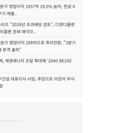
2분기 영업이익 1057억 29.5% 늘어, 천궁-II
기 매출..
화리츠 "2028년 초과배당 검토", 디앤디플랫
미콜론 문래 매각으..
분기 영업이익 208억으로 흑자전환, "3분기
재 본격 출하"
, 재생에너지 조달 확대해 '2040 RE100'
우건설 대표이사 사임, 후임으로 이강석 부사
정