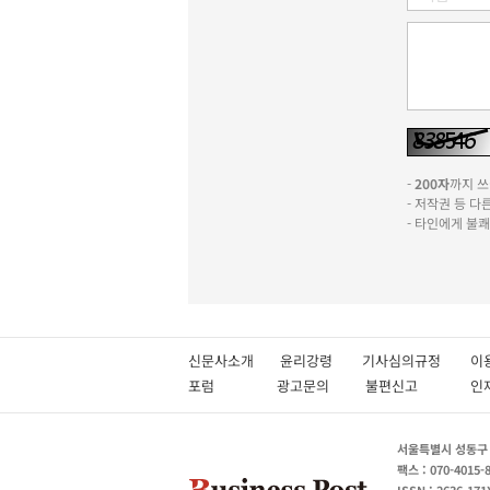
-
200자
까지 쓰실
- 저작권 등 
- 타인에게 불
신문사소개
윤리강령
기사심의규정
이
포럼
광고문의
불편신고
서울특별시 성동구 성
팩스 : 070-4015-
ISSN : 2636-171