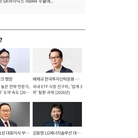
·SK하이닉스 HBM4 수율에..
?
뱅크 행장
배재규 한국투자신탁운용 대
 높은 전략 전문가,
국내 ETF 시장 선구자, '업계 3
표이사 사장
' 도약 속도 [2026
위' 탈환 과제 [2026년]
효성 대표이사 부회
김동명 LG에너지솔루션 대표