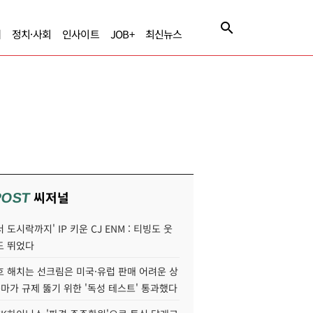
제
정치·사회
인사이트
JOB+
최신뉴스
씨저널
POST
 도시락까지' IP 키운 CJ ENM : 티빙도 웃
도 뛰었다
호 해치는 선크림은 미국·유럽 판매 어려운 상
콜마가 규제 뚫기 위한 '독성 테스트' 통과했다