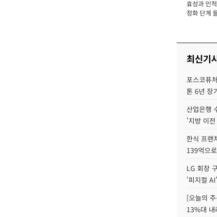
효성과 인적 
장
정화 단계 들
최신기
포스코퓨처엠
톤 6년 장
산업은행 
'지방 이전
한식 프랜
139억으로
LG 회장 
'피지컬 AI
[오늘의 주
13%대 내