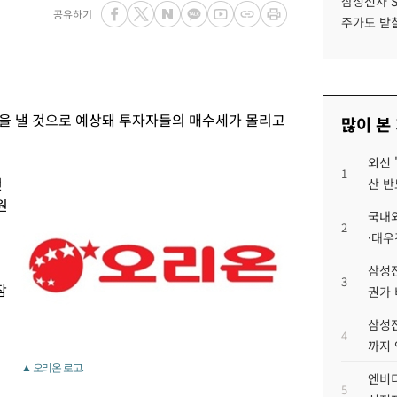
삼성전자 
공유하기
주가도 받칠
을 낼 것으로 예상돼 투자자들의 매수세가 몰리고
많이 본
외신 
1
전
산 반
원
국내외
2
·대우
삼성전
3
잠
권가 
삼성전
4
까지
▲ 오리온 로고.
엔비디
5