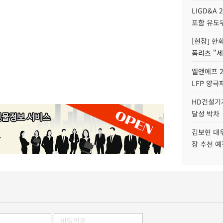
LIGD&A 
포함 유도무
[현장] 한
폼리츠 "세
엘앤에프 2
LFP 양극
HD건설기계
달성 박차
김보현 대
장 추천 예