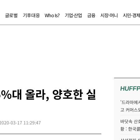
글로벌
기후대응
Who Is?
기업·산업
금융
시장·머니
시민·경
HUFF
5%대 올라, 양호한 실
'드라마에서
고 커머스
바닷속 산
2020-03-17 11:29:47
황 : 한국