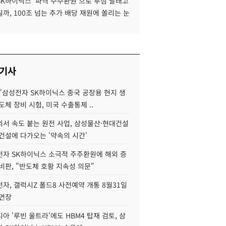
SK하이닉스 '파격 주주환원'으로 투심 달래고
까, 100조 넘는 추가 배당 재원에 쏠리는 눈
 기사
"삼성전자 SK하이닉스 중국 공장용 현지 생
도체 장비 시험, 미국 수출통제 ..
서 속도 붙는 원전 사업, 삼성물산·현대건설
건설에 다가오는 '약속의 시간'
자 SK하이닉스 소극적 주주환원에 해외 증
비판, "반도체 호황 지속성 의문"
자, 갤럭시Z 폴드8 사전예약 개통 8월31일
 연장
아 '루빈 울트라'에도 HBM4 탑재 검토, 삼