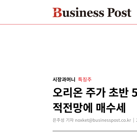
시장과머니
특징주
오리온 주가 초반 
적전망에 매수세
은주성 기자 noxket@businesspost.co.kr