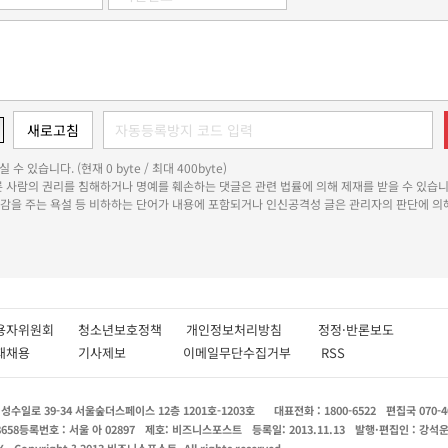
 수 있습니다. (현재 0 byte / 최대 400byte)
다른 사람의 권리를 침해하거나 명예를 훼손하는 댓글은 관련 법률에 의해 제재를 받을 수 있습니
쾌감을 주는 욕설 등 비하하는 단어가 내용에 포함되거나 인신공격성 글은 관리자의 판단에 의해
용자위원회
청소년보호정책
개인정보처리방침
정정·반론보도
인재채용
기사제보
이메일무단수집거부
RSS
수일로 39-34 서울숲더스페이스 12층 1201호-1203호
대표전화 : 1800-6522
편집국 070-4
8658
등록번호 : 서울 아 02897
제호: 비즈니스포스트
등록일: 2013.11.13
발행·편집인 : 강석
X
Copyright ? 2013 비즈니스포스트. All rights reserved.