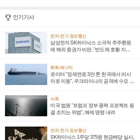
인기기사
전자·전기·정보통신
삼성전자 SK하이닉스 소극적 주주환원
에 해외 증권가 비판, "반도체 호황 지속
성 의문"
화학·에너지
로이터 "정제연료 3만 톤 한국에서 러시
아로 이동", 우크라이나의 공격에 수요 늘
어
사회
미국 법원 "트럼프 정부 풍력 프로젝트 동
결 조치는 위법", 해제 명령 내려
전자·전기·정보통신
SK하이닉스 1주당 375원 현금배당 실시,