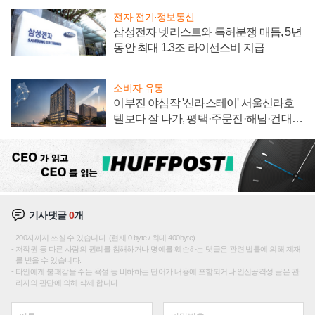
전자·전기·정보통신
삼성전자 넷리스트와 특허분쟁 매듭, 5년
동안 최대 1.3조 라이선스비 지급
소비자·유통
이부진 야심작 '신라스테이' 서울신라호
텔보다 잘 나가, 평택·주문진·해남·건대로
성장판 더 넓힌다
기사댓글
0
개
200자까지 쓰실 수 있습니다. (현재 0 byte / 최대 400byte)
저작권 등 다른 사람의 권리를 침해하거나 명예를 훼손하는 댓글은 관련 법률에 의해 제재
를 받을 수 있습니다.
타인에게 불쾌감을 주는 욕설 등 비하하는 단어가 내용에 포함되거나 인신공격성 글은 관
리자의 판단에 의해 삭제 합니다.