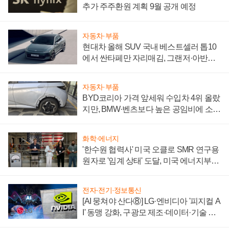
추가 주주환원 계획 9월 공개 예정
자동차·부품
현대차 올해 SUV 국내 베스트셀러 톱10
에서 싼타페만 자리매김, 그랜저·아반떼
'세단 쌍끌이'로 내수 방어
자동차·부품
BYD코리아 가격 앞세워 수입차 4위 올랐
지만, BMW·벤츠보다 높은 공임비에 소비
자 불만 폭발
화학·에너지
'한수원 협력사' 미국 오클로 SMR 연구용
원자로 '임계 상태' 도달, 미국 에너지부
"중요한 이정표"
전자·전기·정보통신
[AI 뭉쳐야 산다⑧] LG·엔비디아 '피지컬 A
I' 동맹 강화, 구광모 제조·데이터·기술 결
집해 종합 로보틱스 기업으로