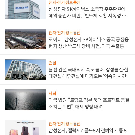
전자·전기·정보통신
삼성전자 SK하이닉스 소극적 주주환원에
해외 증권가 비판, "반도체 호황 지속성 의
문"
전자·전기·정보통신
로이터 "삼성전자 SK하이닉스 중국 공장용
현지 생산 반도체 장비 시험, 미국 수출통제
대비"
건설
원전 건설 국내외서 속도 붙어, 삼성물산·현
대건설·대우건설에 다가오는 '약속의 시간'
사회
미국 법원 "트럼프 정부 풍력 프로젝트 동결
조치는 위법", 해제 명령 내려
전자·전기·정보통신
삼성전자, 갤럭시Z 폴드8 사전예약 개통 8