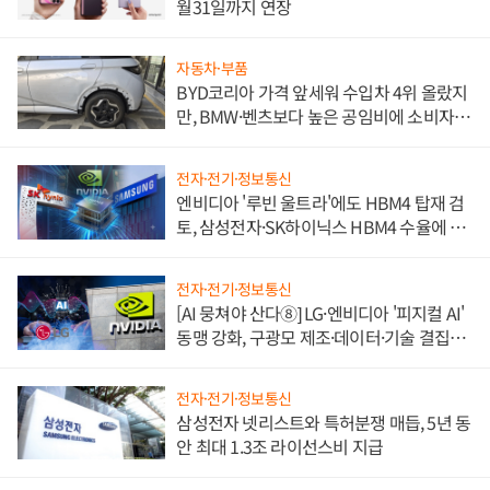
월31일까지 연장
자동차·부품
BYD코리아 가격 앞세워 수입차 4위 올랐지
만, BMW·벤츠보다 높은 공임비에 소비자
불만 폭발
전자·전기·정보통신
엔비디아 '루빈 울트라'에도 HBM4 탑재 검
토, 삼성전자·SK하이닉스 HBM4 수율에 주
도권 갈린다
전자·전기·정보통신
[AI 뭉쳐야 산다⑧] LG·엔비디아 '피지컬 AI'
동맹 강화, 구광모 제조·데이터·기술 결집
해 종합 로보틱스 기업으로
전자·전기·정보통신
삼성전자 넷리스트와 특허분쟁 매듭, 5년 동
안 최대 1.3조 라이선스비 지급