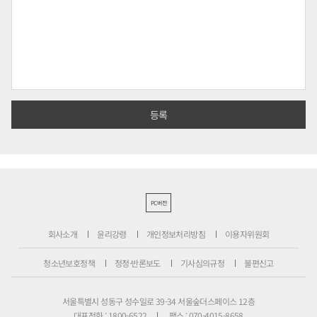
PC버전
회사소개
윤리강령
개인정보처리방침
이용자위원회
청소년보호정책
정정·반론보도
기사심의규정
불편신고
서울특별시 성동구 성수일로 39-34 서울숲더스페이스 12층
대표전화 : 1800-6522
팩스 : 070-4015-8658