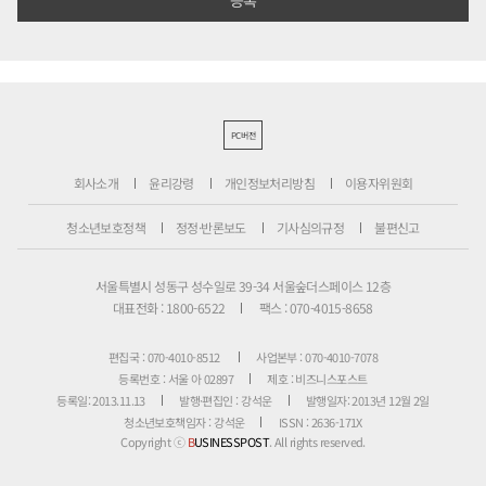
PC버전
회사소개
윤리강령
개인정보처리방침
이용자위원회
청소년보호정책
정정·반론보도
기사심의규정
불편신고
서울특별시 성동구 성수일로 39-34 서울숲더스페이스 12층
대표전화 : 1800-6522
팩스 : 070-4015-8658
편집국 : 070-4010-8512
사업본부 : 070-4010-7078
등록번호 : 서울 아 02897
제호 : 비즈니스포스트
등록일: 2013.11.13
발행·편집인 : 강석운
발행일자: 2013년 12월 2일
청소년보호책임자 : 강석운
ISSN : 2636-171X
Copyright ⓒ
B
USINESSPOST
. All rights reserved.