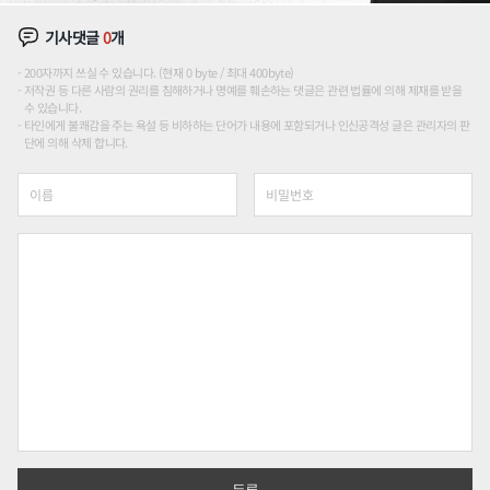
기사댓글
0
개
200자까지 쓰실 수 있습니다. (현재 0 byte / 최대 400byte)
저작권 등 다른 사람의 권리를 침해하거나 명예를 훼손하는 댓글은 관련 법률에 의해 제재를 받을
수 있습니다.
타인에게 불쾌감을 주는 욕설 등 비하하는 단어가 내용에 포함되거나 인신공격성 글은 관리자의 판
단에 의해 삭제 합니다.