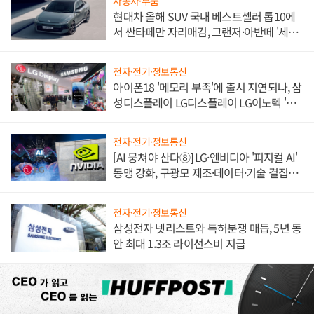
자동차·부품
현대차 올해 SUV 국내 베스트셀러 톱10에
서 싼타페만 자리매김, 그랜저·아반떼 '세단
쌍끌이'로 내수 방어
전자·전기·정보통신
아이폰18 '메모리 부족'에 출시 지연되나, 삼
성디스플레이 LG디스플레이 LG이노텍 '탈
애플' 수익 다각화 속도
전자·전기·정보통신
[AI 뭉쳐야 산다⑧] LG·엔비디아 '피지컬 AI'
동맹 강화, 구광모 제조·데이터·기술 결집
해 종합 로보틱스 기업으로
전자·전기·정보통신
삼성전자 넷리스트와 특허분쟁 매듭, 5년 동
안 최대 1.3조 라이선스비 지급