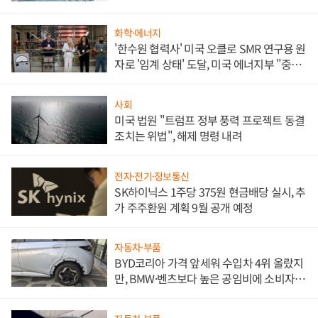
문"
화학·에너지
'한수원 협력사' 미국 오클로 SMR 연구용 원
자로 '임계 상태' 도달, 미국 에너지부 "중요
한 이정표"
사회
미국 법원 "트럼프 정부 풍력 프로젝트 동결
조치는 위법", 해제 명령 내려
전자·전기·정보통신
SK하이닉스 1주당 375원 현금배당 실시, 추
가 주주환원 계획 9월 공개 예정
자동차·부품
BYD코리아 가격 앞세워 수입차 4위 올랐지
만, BMW·벤츠보다 높은 공임비에 소비자
불만 폭발