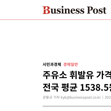
시민과경제
경제일반
주유소 휘발유 가격
전국 평균 1538.
강용규 기자 kyk@businesspost.co.kr
202