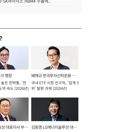
·SK하이닉스 HBM4 수율에..
?
뱅크 행장
배재규 한국투자신탁운용 대
높은 전략통, '전
국내 ETF 시장 선구자, '업계 3
표이사 사장
도약 속도 [2026년]
위' 탈환 과제 [2026년]
효성 대표이사 부회
김동명 LG에너지솔루션 대표