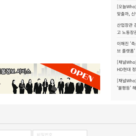
[오늘Who
맞출까, 
산업장관 김
고 노동장
이해진 '측
브 플랫폼'
[채널Who
HD현대 정
[채널Who
'불평등' 