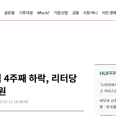
글로벌
기후대응
Who Is?
기업·산업
금융
시장·머니
시민·경
HUFF
 4주째 하락, 리터당
'드라마에서
5원
고 커머스
바닷속 산
0-02-21 16:38:59
황 : 한국