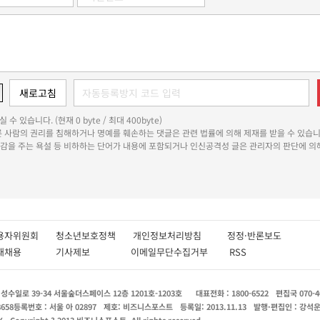
 수 있습니다. (현재 0 byte / 최대 400byte)
다른 사람의 권리를 침해하거나 명예를 훼손하는 댓글은 관련 법률에 의해 제재를 받을 수 있습니
쾌감을 주는 욕설 등 비하하는 단어가 내용에 포함되거나 인신공격성 글은 관리자의 판단에 의해
용자위원회
청소년보호정책
개인정보처리방침
정정·반론보도
인재채용
기사제보
이메일무단수집거부
RSS
수일로 39-34 서울숲더스페이스 12층 1201호-1203호
대표전화 : 1800-6522
편집국 070-4
8658
등록번호 : 서울 아 02897
제호: 비즈니스포스트
등록일: 2013.11.13
발행·편집인 : 강석
X
Copyright ? 2013 비즈니스포스트. All rights reserved.