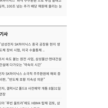
SK하이닉스 '파격 주주환원'으로 투심 달래고
까, 100조 넘는 추가 배당 재원에 쏠리는 눈
 기사
"삼성전자 SK하이닉스 중국 공장용 현지 생
도체 장비 시험, 미국 수출통제 ..
서 속도 붙는 원전 사업, 삼성물산·현대건설
건설에 다가오는 '약속의 시간'
자 SK하이닉스 소극적 주주환원에 해외 증
비판, "반도체 호황 지속성 의문"
자, 갤럭시Z 폴드8 사전예약 개통 8월31일
 연장
아 '루빈 울트라'에도 HBM4 탑재 검토, 삼