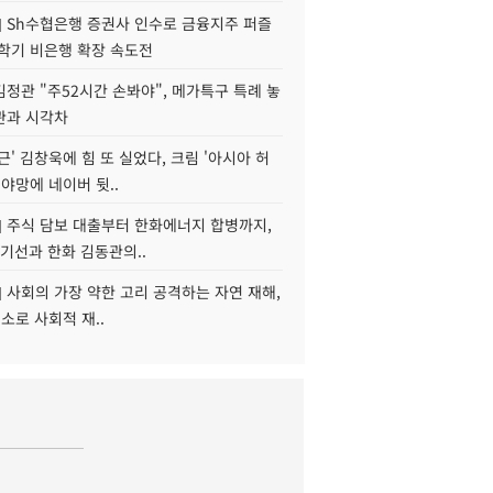
] Sh수협은행 증권사 인수로 금융지주 퍼즐
신학기 비은행 확장 속도전
정관 "주52시간 손봐야", 메가특구 특례 놓
관과 시각차
근' 김창욱에 힘 또 실었다, 크림 '아시아 허
 야망에 네이버 뒷..
] 주식 담보 대출부터 한화에너지 합병까지,
기선과 한화 김동관의..
] 사회의 가장 약한 고리 공격하는 자연 재해,
해소로 사회적 재..