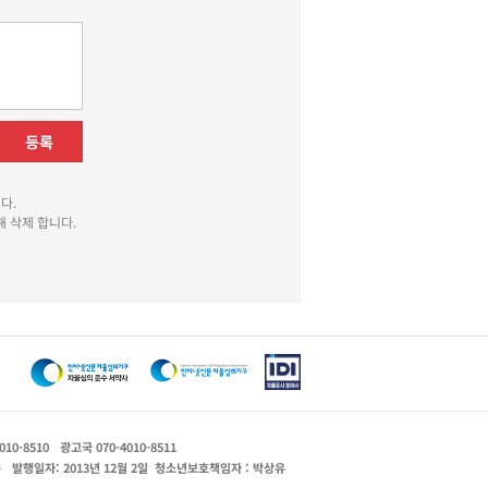
등록
다.
 삭제 합니다.
010-8510
광고국 070-4010-8511
운
발행일자: 2013년 12월 2일
청소년보호책임자 : 박상유