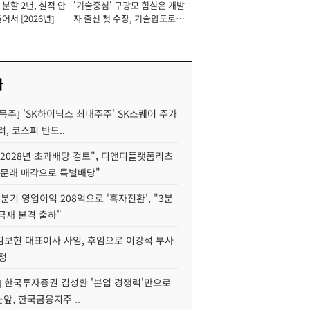
분할 2년, 실적 안
'기술중심' 구광모 힘실은 개발
이사 사장
어서 [2026년]
자 출신 첫 수장, 기술압도로
경쟁력 확보 사활 [2026년]
사
목주] 'SK하이닉스 최대주주' SK스퀘어 주가
려, 코스피 반도..
2028년 초과배당 검토", 디앤디플랫폼리츠
 문래 매각으로 특별배당"
분기 영업이익 208억으로 '흑자전환', "3분
양극재 본격 출하"
김보현 대표이사 사임, 후임으로 이강석 부사
정
] 한국투자증권 김성환 '본업 경쟁력'만으로
눈앞, 한국금융지주 ..