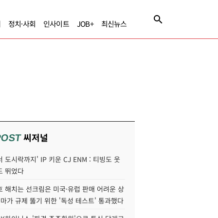
제
정치·사회
인사이트
JOB+
최신뉴스
씨저널
POST
 도시락까지' IP 키운 CJ ENM : 티빙도 웃
도 뛰었다
호 해치는 선크림은 미국·유럽 판매 어려운 상
콜마가 규제 뚫기 위한 '독성 테스트' 통과했다