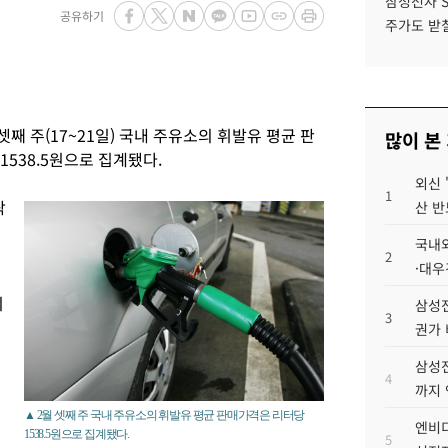
삼성전자 
공유하기
주가도 받칠
째 주(17~21일) 국내 주유소의 휘발유 평균 판
많이 본
1538.5원으로 집계됐다.
외신 
1
락
산 반
국내외
2
·대우
비
삼성전
3
권가 
삼성전
4
까지
▲ 2월 셋째 주 국내 주유소의 휘발유 평균 판매가격은 리터당
엔비디
1538.5원으로 집계됐다.
5