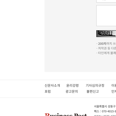
-
200자
까지 쓰실
- 저작권 등 
- 타인에게 불
신문사소개
윤리강령
기사심의규정
이
포럼
광고문의
불편신고
서울특별시 성동구 성
팩스 : 070-4015-
ISSN : 2636-171