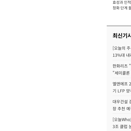
효성과 인적 
장
정화 단계 들
최신기
[오늘의 주
13%대 내
한화리츠 "
"세미콜론
엘앤에프 2
기 LFP 
대우건설 
장 추천 예
[오늘Who
3조 클럽 