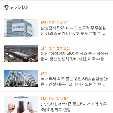
인기기사
전자·전기·정보통신
삼성전자 SK하이닉스 소극적 주주환원
에 해외 증권가 비판, "반도체 호황 지속
성 의문"
전자·전기·정보통신
외신 "삼성전자 SK하이닉스 중국 공장용
현지 생산 반도체 장비 시험, 미국 수출통
제 대비"
건설
국내외서 속도 붙는 원전 사업, 삼성물산·
현대건설·대우건설에 다가오는 '약속의
시간'
전자·전기·정보통신
삼성전자, 갤럭시Z 폴드8 사전예약 개통
8월31일까지 연장