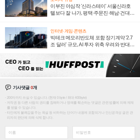
이부진 야심작 '신라스테이' 서울신라호
텔보다 잘 나가, 평택·주문진·해남·건대로
성장판 더 넓힌다
인터넷·게임·콘텐츠
빅테크 메모리반도체 포함 장기계약 '2.7
조 달러' 규모, AI 투자 위축 우려와 반대
신호
기사댓글
0
개
200자까지 쓰실 수 있습니다. (현재 0 byte / 최대 400byte)
저작권 등 다른 사람의 권리를 침해하거나 명예를 훼손하는 댓글은 관련 법률에 의해 제재
를 받을 수 있습니다.
타인에게 불쾌감을 주는 욕설 등 비하하는 단어가 내용에 포함되거나 인신공격성 글은 관
리자의 판단에 의해 삭제 합니다.