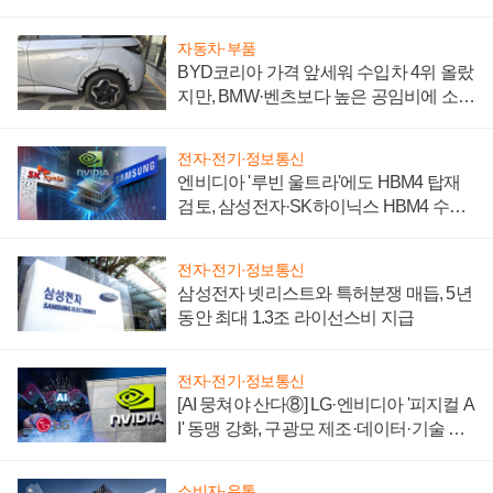
자동차·부품
BYD코리아 가격 앞세워 수입차 4위 올랐
지만, BMW·벤츠보다 높은 공임비에 소비
자 불만 폭발
전자·전기·정보통신
엔비디아 '루빈 울트라'에도 HBM4 탑재
검토, 삼성전자·SK하이닉스 HBM4 수율
에 주도권 갈린다
전자·전기·정보통신
삼성전자 넷리스트와 특허분쟁 매듭, 5년
동안 최대 1.3조 라이선스비 지급
전자·전기·정보통신
[AI 뭉쳐야 산다⑧] LG·엔비디아 '피지컬 A
I' 동맹 강화, 구광모 제조·데이터·기술 결
집해 종합 로보틱스 기업으로
소비자·유통