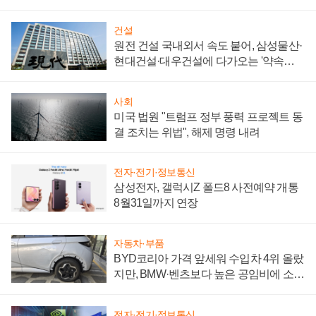
통제 대비"
건설
원전 건설 국내외서 속도 붙어, 삼성물산·
현대건설·대우건설에 다가오는 '약속의
시간'
사회
미국 법원 "트럼프 정부 풍력 프로젝트 동
결 조치는 위법", 해제 명령 내려
전자·전기·정보통신
삼성전자, 갤럭시Z 폴드8 사전예약 개통
8월31일까지 연장
자동차·부품
BYD코리아 가격 앞세워 수입차 4위 올랐
지만, BMW·벤츠보다 높은 공임비에 소비
자 불만 폭발
전자·전기·정보통신