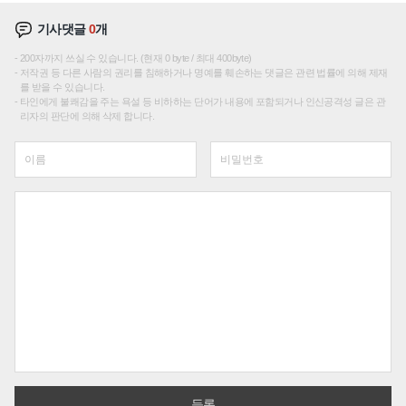
기사댓글
0
개
200자까지 쓰실 수 있습니다. (현재 0 byte / 최대 400byte)
저작권 등 다른 사람의 권리를 침해하거나 명예를 훼손하는 댓글은 관련 법률에 의해 제재
를 받을 수 있습니다.
타인에게 불쾌감을 주는 욕설 등 비하하는 단어가 내용에 포함되거나 인신공격성 글은 관
리자의 판단에 의해 삭제 합니다.