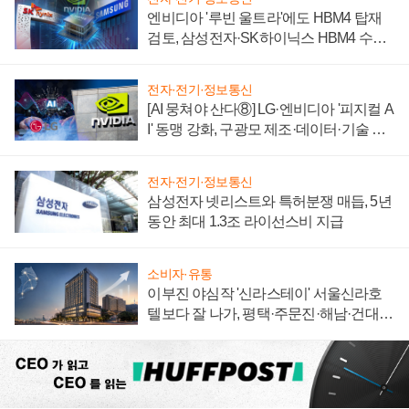
엔비디아 '루빈 울트라'에도 HBM4 탑재
검토, 삼성전자·SK하이닉스 HBM4 수율
에 주도권 갈린다
전자·전기·정보통신
[AI 뭉쳐야 산다⑧] LG·엔비디아 '피지컬 A
I' 동맹 강화, 구광모 제조·데이터·기술 결
집해 종합 로보틱스 기업으로
전자·전기·정보통신
삼성전자 넷리스트와 특허분쟁 매듭, 5년
동안 최대 1.3조 라이선스비 지급
소비자·유통
이부진 야심작 '신라스테이' 서울신라호
텔보다 잘 나가, 평택·주문진·해남·건대로
성장판 더 넓힌다