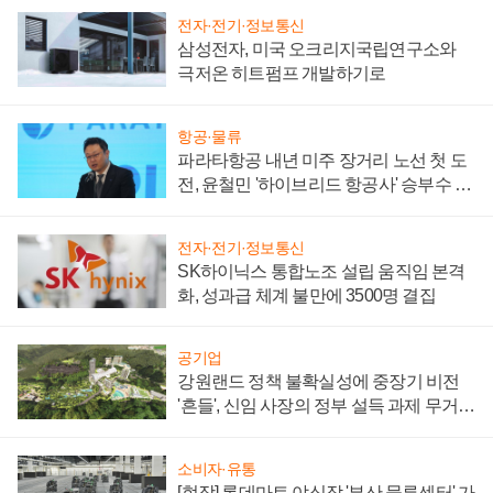
전자·전기·정보통신
삼성전자, 미국 오크리지국립연구소와
극저온 히트펌프 개발하기로
항공·물류
파라타항공 내년 미주 장거리 노선 첫 도
전, 윤철민 '하이브리드 항공사' 승부수 통
할까
전자·전기·정보통신
SK하이닉스 통합노조 설립 움직임 본격
화, 성과급 체계 불만에 3500명 결집
공기업
강원랜드 정책 불확실성에 중장기 비전
'흔들', 신임 사장의 정부 설득 과제 무거워
져
소비자·유통
[현장] 롯데마트 야심작 '부산 물류센터' 가