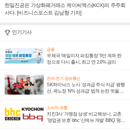
한일진공은 가상화폐거래소 케이씨엑스(KCX)의 주주회
사다. [비즈니스포스트 김남형 기자]
인기기사
금융
우체국 '매일이자 파킹통장' 5만 계좌 한
정으로 다시 출시, 최고 연 2.0% 금리
전자·전기·정보통신
SK하이닉스 노사 '성과급 주식 지급' 평행
선, 곽노정 'N% 성과급' 법적 논란 벗을지
주목
소비자·유통
치킨3사 '가맹점 상생' 비교해보니, 교촌
'영업권 보호'·bhc '신메뉴 개발'·BBQ '원가
부담'