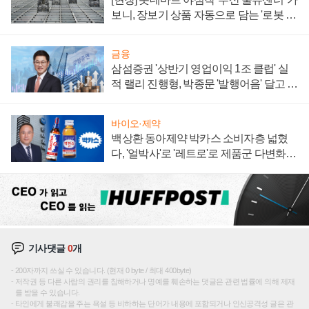
보니, 장보기 상품 자동으로 담는 '로봇 40
0대' 장관
금융
삼섬증권 '상반기 영업이익 1조 클럽' 실
적 랠리 진행형, 박종문 '발행어음' 달고 연
임 향하나
바이오·제약
백상환 동아제약 박카스 소비자층 넓혔
다, '얼박사'로 '레트로'로 제품군 다변화
주효
기사댓글
0
개
200자까지 쓰실 수 있습니다. (현재 0 byte / 최대 400byte)
저작권 등 다른 사람의 권리를 침해하거나 명예를 훼손하는 댓글은 관련 법률에 의해 제재
를 받을 수 있습니다.
타인에게 불쾌감을 주는 욕설 등 비하하는 단어가 내용에 포함되거나 인신공격성 글은 관