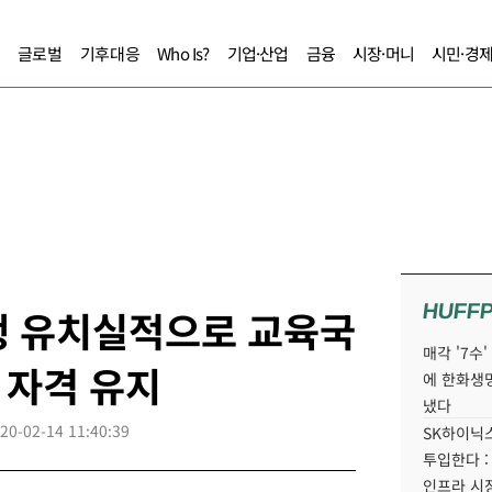
글로벌
기후대응
Who Is?
기업·산업
금융
시장·머니
시민·경
HUFF
생 유치실적으로 교육국
매각 '7수
 자격 유지
에 한화생
냈다
20-02-14 11:40:39
SK하이닉스
투입한다 :
인프라 시