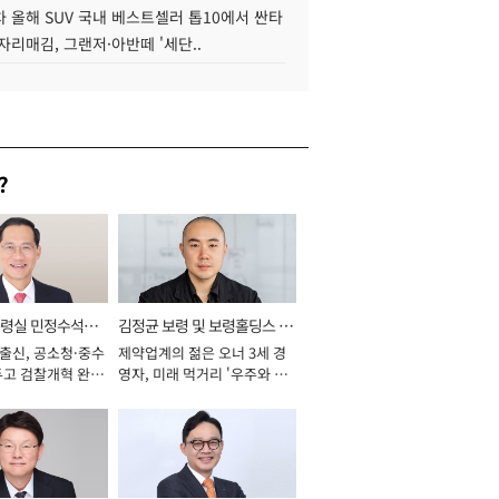
 올해 SUV 국내 베스트셀러 톱10에서 싼타
자리매김, 그랜저·아반떼 '세단..
?
통령실 민정수석비
김정균 보령 및 보령홀딩스 대
 출신, 공소청·중수
제약업계의 젊은 오너 3세 경
표이사 사장
두고 검찰개혁 완수
영자, 미래 먹거리 '우주와 헬
년]
스케어' 공들여 [2026년]