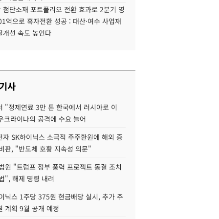
 첨단소재 포트폴리오 전환 효과로 2분기 영
01억으로 흑자전환 성공 : 대산·여수 사업재
질개선 속도 높인다
 기사
 "정제연료 3만 톤 한국에서 러시아로 이
 우크라이나의 공격에 수요 늘어
자 SK하이닉스 소극적 주주환원에 해외 증
비판, "반도체 호황 지속성 의문"
법원 "트럼프 정부 풍력 프로젝트 동결 조치
법", 해제 명령 내려
이닉스 1주당 375원 현금배당 실시, 추가 주
 계획 9월 공개 예정