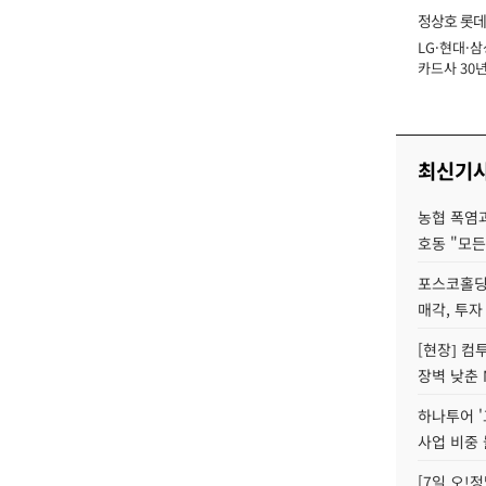
정상호 롯데
LG·현대·삼
장
카드사 30년
에 '초집중' 
최신기
농협 폭염과
호동 "모든
포스코홀딩
매각, 투자
[현장] 컴
장벽 낮춘 
하나투어 '
사업 비중 
[7일 오!