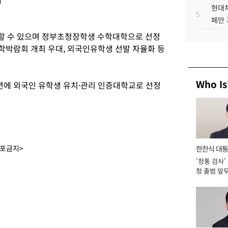
현대차
5
페만 
할 수 있으며 정부초청장학생 수학대학으로 선정
유학박람회 개최 우대, 외국인유학생 선발 자율화 등
Who Is
7년에 외국인 유학생 유치·관리 인증대학교로 선정
배포금지>
한찬식 대
'정통 검사'
서관
청 출범 앞
맡아 [2026