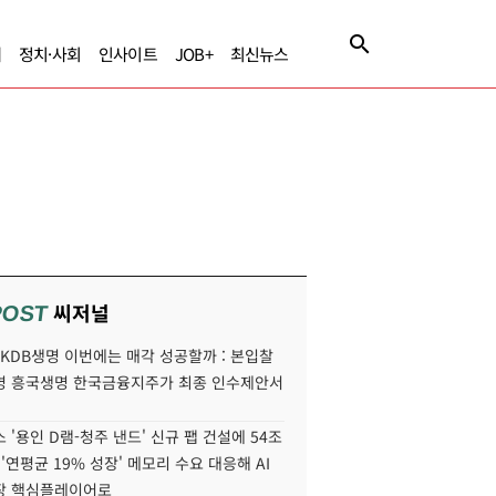
제
정치·사회
인사이트
JOB+
최신뉴스
씨저널
POST
' KDB생명 이번에는 매각 성공할까 : 본입찰
명 흥국생명 한국금융지주가 최종 인수제안서
 '용인 D램-청주 낸드' 신규 팹 건설에 54조
 '연평균 19% 성장' 메모리 수요 대응해 AI
장 핵심플레이어로