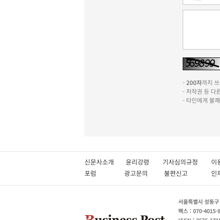
-
200자
까지 쓰실
- 저작권 등 
- 타인에게 불
신문사소개
윤리강령
기사심의규정
이
포럼
광고문의
불편신고
서울특별시 성동구 성
팩스 : 070-4015-
ISSN : 2636-171