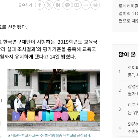
공유하기
롯데케미칼
업이익 11
편으로 체
교로 선정됐다.
 한국연구재단이 시행하는 '2019학년도 교육국
관리 실태 조사결과'의 평가기준을 충족해 교육국
많이 본
2월까지 유지하게 됐다고 14일 밝혔다.
로이터
1
동",
삼성전
2
권가 
인
미국 
3
는 위
시
SK하
4
어
주환원
▲ 대진대학교가 교육국제화역량 인증 대학교로 선정됐다.
에