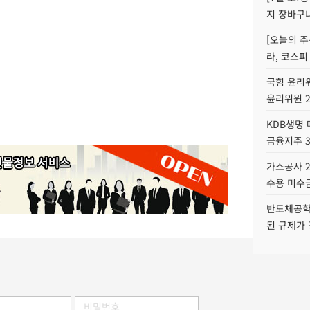
지 장바구
[오늘의 주
라, 코스피
국힘 윤리위
윤리위원 
KDB생명
금융지주 
가스공사 2
수용 미수금
반도체공학
된 규제가 