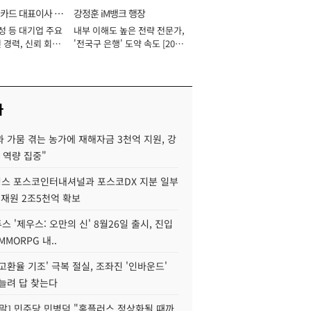
카드 대표이사 사
강정훈 iM뱅크 행장
성 등 대기업 주요
내부 이해도 높은 전략 전문가,
 경력, 신뢰 회복
'전국구 은행' 도약 속도 [2026
[2026년]
년]
사
 가뭄 겪는 농가에 재해자금 3천억 지원, 강
 역량 집중"
스 포스코인터내셔널과 포스코DX 지분 일부
 재원 2조5천억 확보
투스 '제우스: 오만의 신' 8월26일 출시, 진입
MMORPG 내..
고환율 기조' 극복 절실, 조좌진 '인바운드'
늘려 답 찾는다
정말] 민주당 민병덕 "홈플러스 정상화될 때까