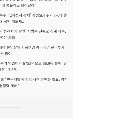
니에 홈플러스 담아달라"
목주] '2차전지 강세' 삼성SDI 주가 7%대 올
 외국인 매도세..
 '돌려차기 발언' 서범수·진종오 징계 착수,
2명은 사퇴
 매각 본입찰에 한화생명 흥국생명 한국투자
3곳 참여
분기 영업이익 6753억으로 66.9% 늘어, 민
은 13.5조
회 "연구개발직 주52시간 유연화 필요, 경직
경쟁력 저해"