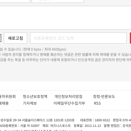
 수 있습니다. (현재 0 byte / 최대 400byte)
다른 사람의 권리를 침해하거나 명예를 훼손하는 댓글은 관련 법률에 의해 제재를 받을 수 있습니
쾌감을 주는 욕설 등 비하하는 단어가 내용에 포함되거나 인신공격성 글은 관리자의 판단에 의해
용자위원회
청소년보호정책
개인정보처리방침
정정·반론보도
인재채용
기사제보
이메일무단수집거부
RSS
수일로 39-34 서울숲더스페이스 12층 1201호-1203호
대표전화 : 1800-6522
편집국 070-4
8658
등록번호 : 서울 아 02897
제호: 비즈니스포스트
등록일: 2013.11.13
발행·편집인 : 강석
X
Copyright ? 2013 비즈니스포스트. All rights reserved.