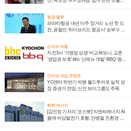
선, 곽노정 'N% 성과급' 법적 논란 벗을지
주목
항공·물류
파라타항공 내년 미주 장거리 노선 첫 도
전, 윤철민 '하이브리드 항공사' 승부수 통
할까
소비자·유통
치킨3사 '가맹점 상생' 비교해보니, 교촌
'영업권 보호'·bhc '신메뉴 개발'·BBQ '원가
부담'
인터넷·게임·콘텐츠
YG엔터 하반기 빅뱅 월드투어로 실적 성
장 증권가 전망, 신인 보이그룹도 주목
화학·에너지
[김민정 기자의 '코스뽀'] 지엔씨에너지 AI
붐에 비상발전기 호황, 안병철 친환경 에
너지 발전전문기업 향한다