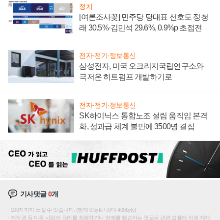
정치
[여론조사꽃] 민주당 당대표 선호도 정청
래 30.5%·김민석 29.6%, 0.9%p 초접전
전자·전기·정보통신
삼성전자, 미국 오크리지국립연구소와
극저온 히트펌프 개발하기로
전자·전기·정보통신
SK하이닉스 통합노조 설립 움직임 본격
화, 성과급 체계 불만에 3500명 결집
기사댓글
0
개
200자까지 쓰실 수 있습니다. (현재 0 byte / 최대 400byte)
저작권 등 다른 사람의 권리를 침해하거나 명예를 훼손하는 댓글은 관련 법률에 의해 제재