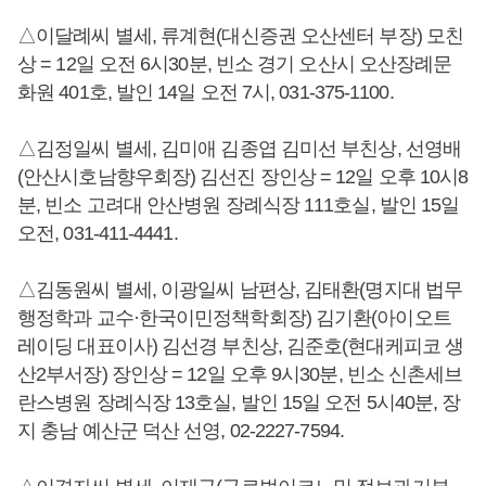
△이달례씨 별세, 류계현(대신증권 오산센터 부장) 모친
상 = 12일 오전 6시30분, 빈소 경기 오산시 오산장례문
화원 401호, 발인 14일 오전 7시, 031-375-1100.
△김정일씨 별세, 김미애 김종엽 김미선 부친상, 선영배
(안산시호남향우회장) 김선진 장인상 = 12일 오후 10시8
분, 빈소 고려대 안산병원 장례식장 111호실, 발인 15일
오전, 031-411-4441.
△김동원씨 별세, 이광일씨 남편상, 김태환(명지대 법무
행정학과 교수·한국이민정책학회장) 김기환(아이오트
레이딩 대표이사) 김선경 부친상, 김준호(현대케피코 생
산2부서장) 장인상 = 12일 오후 9시30분, 빈소 신촌세브
란스병원 장례식장 13호실, 발인 15일 오전 5시40분, 장
지 충남 예산군 덕산 선영, 02-2227-7594.