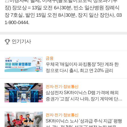
△이경자씨 별세, 이재구(글로벌이코노믹 정보과기부
장) 장모상 = 13일 오전 6시30분, 빈소 일산병원 장례식
장 7호실, 발인 15일 오전 8시30분, 장지 일산 장안사, 03
1-900-0444.
인기기사
금융
우체국 '매일이자 파킹통장' 5만 계좌 한
정으로 다시 출시, 최고 연 2.0% 금리
전자·전기·정보통신
삼성전자 SK하이닉스 D램 가격에 해외
증권가 '고점' 시각 나와, 장기 계약에 단점
부각
전자·전기·정보통신
SK하이닉스 노사 '성과급 주식 지급' 평행