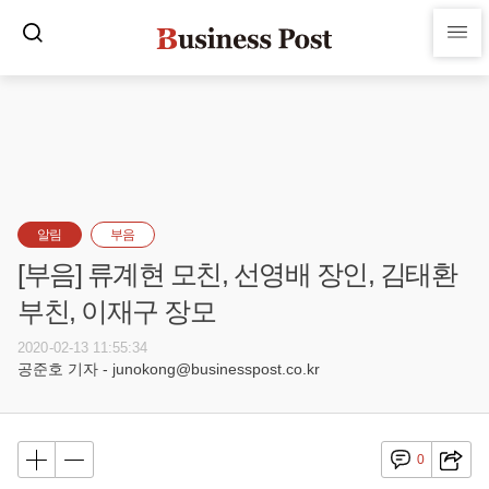
알림
부음
[부음] 류계현 모친, 선영배 장인, 김태환
부친, 이재구 장모
2020-02-13 11:55:34
공준호 기자 - junokong@businesspost.co.kr
0