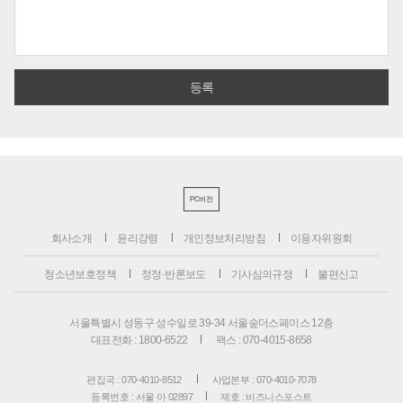
PC버전
회사소개
윤리강령
개인정보처리방침
이용자위원회
청소년보호정책
정정·반론보도
기사심의규정
불편신고
서울특별시 성동구 성수일로 39-34 서울숲더스페이스 12층
대표전화 : 1800-6522
팩스 : 070-4015-8658
편집국 : 070-4010-8512
사업본부 : 070-4010-7078
등록번호 : 서울 아 02897
제호 : 비즈니스포스트