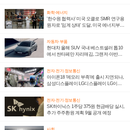
어
화학·에너지
'한수원 협력사' 미국 오클로 SMR 연구용
원자로 '임계 상태' 도달, 미국 에너지부
"중요한 이정표"
자동차·부품
현대차 올해 SUV 국내 베스트셀러 톱10
에서 싼타페만 자리매김, 그랜저·아반떼
'세단 쌍끌이'로 내수 방어
전자·전기·정보통신
아이폰18 '메모리 부족'에 출시 지연되나,
삼성디스플레이 LG디스플레이 LG이노
텍 '탈애플' 수익 다각화 속도
전자·전기·정보통신
SK하이닉스 1주당 375원 현금배당 실시,
추가 주주환원 계획 9월 공개 예정
사회