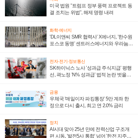
미국 법원 "트럼프 정부 풍력 프로젝트 동
결 조치는 위법", 해제 명령 내려
화학·에너지
'DL이앤씨 SMR 협력사' X에너지, '한수원
포스코 동맹' 센트러스에너지와 우라늄
계약 체결
전자·전기·정보통신
SK하이닉스 노사 '성과급 주식지급' 평행
선, 곽노정 'N% 성과급' 법적 논란 벗을지
주목
금융
우체국 '매일이자 파킹통장' 5만 계좌 한
정으로 다시 출시, 최고 연 2.0% 금리
정치
AI시대 맞아 25년 만에 전력산업 구조개
편 시동, '발전5사 통합' 넘어 '한전 지주사'