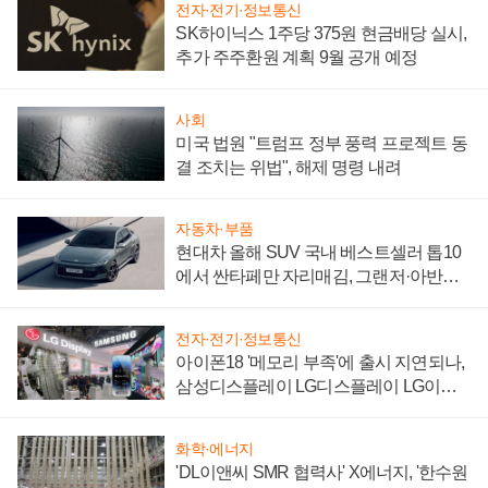
전자·전기·정보통신
SK하이닉스 1주당 375원 현금배당 실시,
추가 주주환원 계획 9월 공개 예정
사회
미국 법원 "트럼프 정부 풍력 프로젝트 동
결 조치는 위법", 해제 명령 내려
자동차·부품
현대차 올해 SUV 국내 베스트셀러 톱10
에서 싼타페만 자리매김, 그랜저·아반떼
'세단 쌍끌이'로 내수 방어
전자·전기·정보통신
아이폰18 '메모리 부족'에 출시 지연되나,
삼성디스플레이 LG디스플레이 LG이노
텍 '탈애플' 수익 다각화 속도
화학·에너지
'DL이앤씨 SMR 협력사' X에너지, '한수원