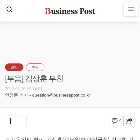
알림
부음
[부음] 김상훈 부친
2020-02-10 19:14:07
안정문 기자 - question@businesspost.co.kr
0
△김유상씨 별세, 김상훈(광남일보 편집국장) 김미희 김