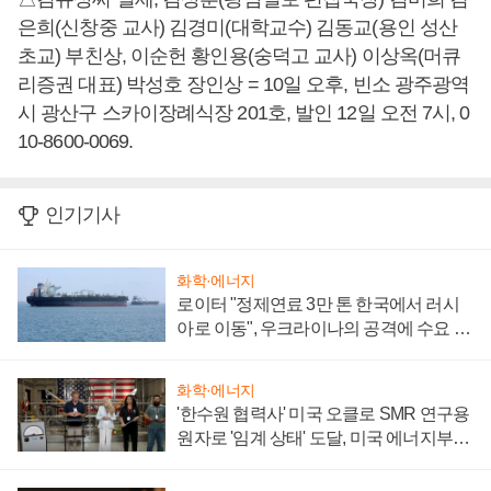
은희(신창중 교사) 김경미(대학교수) 김동교(용인 성산
초교) 부친상, 이순헌 황인용(숭덕고 교사) 이상옥(머큐
리증권 대표) 박성호 장인상 = 10일 오후, 빈소 광주광역
시 광산구 스카이장례식장 201호, 발인 12일 오전 7시, 0
10-8600-0069.
인기기사
화학·에너지
로이터 "정제연료 3만 톤 한국에서 러시
아로 이동", 우크라이나의 공격에 수요 늘
어
화학·에너지
'한수원 협력사' 미국 오클로 SMR 연구용
원자로 '임계 상태' 도달, 미국 에너지부
"중요한 이정표"