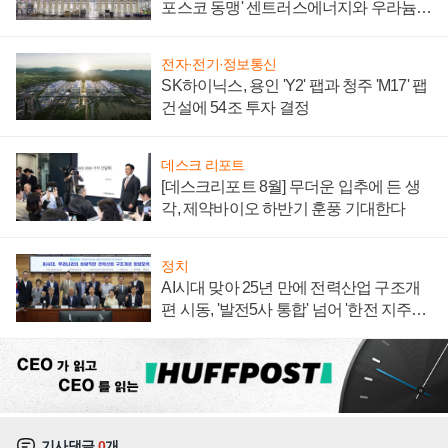
포스코 동맹' 센트러스에너지와 우라늄
계약 체결
전자·전기·정보통신
SK하이닉스, 용인 'Y2' 팹과 청주 'M17' 팹
건설에 54조 투자 결정
데스크 리포트
[데스크리포트 8월] 무더운 입추에 든 생
각, 제약바이오 하반기 훈풍 기대한다
정치
AI시대 맞아 25년 만에 전력산업 구조개
편 시동, '발전5사 통합' 넘어 '한전 지주사'
재편론도
기사댓글
0
개