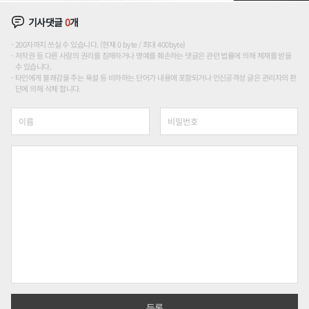
기사댓글
0
개
200자까지 쓰실 수 있습니다. (현재 0 byte / 최대 400byte)
저작권 등 다른 사람의 권리를 침해하거나 명예를 훼손하는 댓글은 관련 법률에 의해 제재를 받을
수 있습니다.
타인에게 불쾌감을 주는 욕설 등 비하하는 단어가 내용에 포함되거나 인신공격성 글은 관리자의 판
단에 의해 삭제 합니다.