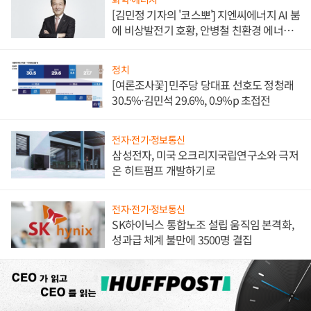
[김민정 기자의 '코스뽀'] 지엔씨에너지 AI 붐
에 비상발전기 호황, 안병철 친환경 에너지
발전전문기업 향한다
정치
[여론조사꽃] 민주당 당대표 선호도 정청래
30.5%·김민석 29.6%, 0.9%p 초접전
전자·전기·정보통신
삼성전자, 미국 오크리지국립연구소와 극저
온 히트펌프 개발하기로
전자·전기·정보통신
SK하이닉스 통합노조 설립 움직임 본격화,
성과급 체계 불만에 3500명 결집