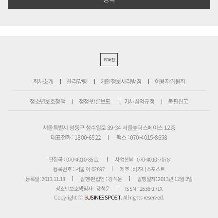
PC버전
회사소개
윤리강령
개인정보처리방침
이용자위원회
청소년보호정책
정정·반론보도
기사심의규정
불편신고
서울특별시 성동구 성수일로 39-34 서울숲더스페이스 12층
대표전화 : 1800-6522
팩스 : 070-4015-8658
편집국 : 070-4010-8512
사업본부 : 070-4010-7078
등록번호 : 서울 아 02897
제호 : 비즈니스포스트
등록일: 2013.11.13
발행·편집인 : 강석운
발행일자: 2013년 12월 2일
청소년보호책임자 : 강석운
ISSN : 2636-171X
Copyright ⓒ
B
USINESSPOST
. All rights reserved.