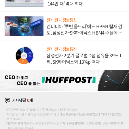
'144만 대' 역대 최대
전자·전기·정보통신
엔비디아 '루빈 울트라'에도 HBM4 탑재 검
토, 삼성전자·SK하이닉스 HBM4 수율에 주
도권 갈린다
전자·전기·정보통신
삼성전자 2분기 글로벌 D램 점유율 39% 1
위, SK하이닉스와 13%p 격차
기사댓글
0
개
200자까지 쓰실 수 있습니다. (현재 0 byte / 최대 400byte)
저작권 등 다른 사람의 권리를 침해하거나 명예를 훼손하는 댓글은 관련 법률에 의해 제재를 받을
수 있습니다.
타인에게 불쾌감을 주는 욕설 등 비하하는 단어가 내용에 포함되거나 인신공격성 글은 관리자의 판
단에 의해 삭제 합니다.