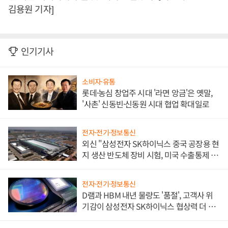
김용원 기자]
인기기사
소비자·유통
롯데·농심 창업주 시대 '라면 앙금'은 옛말,
'사촌' 신동빈·신동원 시대 협업 확대일로
전자·전기·정보통신
외신 "삼성전자 SK하이닉스 중국 공장용 현
지 생산 반도체 장비 시험, 미국 수출통제 대
비"
전자·전기·정보통신
D램과 HBM 내년 물량도 '품절', 고객사 위
기감이 삼성전자 SK하이닉스 협상력 더 키
워