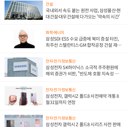
건설
국내외서 속도 붙는 원전 사업, 삼성물산·현
대건설·대우건설에 다가오는 '약속의 시간'
화학·에너지
삼성SDI ESS 수요 급증에 북미 증설 타진,
최주선 스텔란티스·GM 합작공장 건설 재추
진하나
전자·전기·정보통신
삼성전자 SK하이닉스 소극적 주주환원에
해외 증권가 비판, "반도체 호황 지속성 의
문"
전자·전기·정보통신
삼성전자, 갤럭시Z 폴드8 사전예약 개통 8
월31일까지 연장
전자·전기·정보통신
삼성전자 갤럭시 Z 폴드8 시리즈 사전 판매