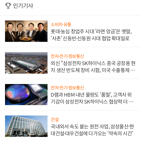
인기기사
소비자·유통
롯데·농심 창업주 시대 '라면 앙금'은 옛말,
'사촌' 신동빈·신동원 시대 협업 확대일로
전자·전기·정보통신
외신 "삼성전자 SK하이닉스 중국 공장용 현
지 생산 반도체 장비 시험, 미국 수출통제 대
비"
전자·전기·정보통신
D램과 HBM 내년 물량도 '품절', 고객사 위
기감이 삼성전자 SK하이닉스 협상력 더 키
워
건설
국내외서 속도 붙는 원전 사업, 삼성물산·현
대건설·대우건설에 다가오는 '약속의 시간'