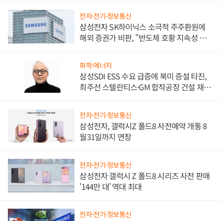
전자·전기·정보통신
삼성전자 SK하이닉스 소극적 주주환원에
해외 증권가 비판, "반도체 호황 지속성 의
문"
화학·에너지
삼성SDI ESS 수요 급증에 북미 증설 타진,
최주선 스텔란티스·GM 합작공장 건설 재추
진하나
전자·전기·정보통신
삼성전자, 갤럭시Z 폴드8 사전예약 개통 8
월31일까지 연장
전자·전기·정보통신
삼성전자 갤럭시 Z 폴드8 시리즈 사전 판매
'144만 대' 역대 최대
전자·전기·정보통신