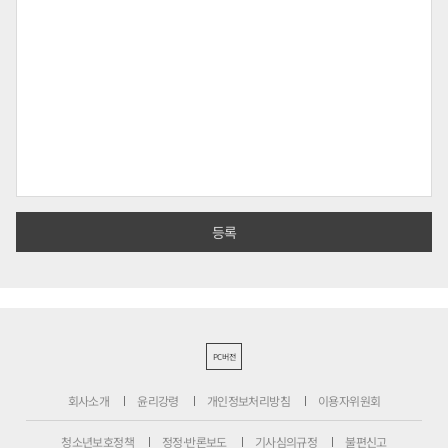
PC버전
회사소개
윤리강령
개인정보처리방침
이용자위원회
청소년보호정책
정정·반론보도
기사심의규정
불편신고