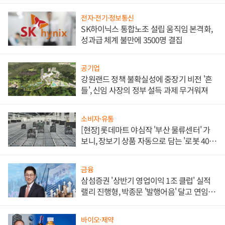
전자·전기·정보통신
SK하이닉스 통합노조 설립 움직임 본격화,
성과급 체계 불만에 3500명 결집
공기업
강원랜드 정책 불확실성에 중장기 비전 '흔
들', 신임 사장의 정부 설득 과제 무거워져
소비자·유통
[현장] 롯데마트 야심작 '부산 물류센터' 가
보니, 장보기 상품 자동으로 담는 '로봇 400
대' 장관
금융
삼섬증권 '상반기 영업이익 1조 클럽' 실적
랠리 진행형, 박종문 '발행어음' 달고 연임 향
하나
바이오·제약