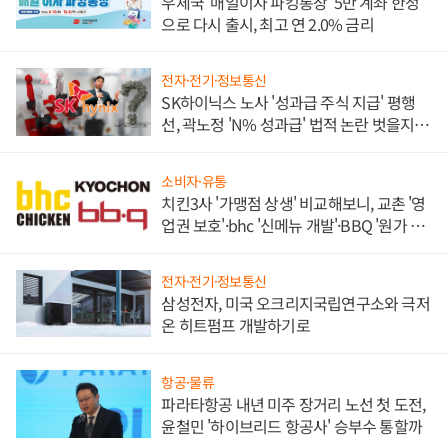
우체국 '매일이자 파킹통장' 5만 계좌 한정
으로 다시 출시, 최고 연 2.0% 금리
전자·전기·정보통신
SK하이닉스 노사 '성과급 주식 지급' 평행
선, 곽노정 'N% 성과급' 법적 논란 벗을지 주
목
소비자·유통
치킨3사 '가맹점 상생' 비교해보니, 교촌 '영
업권 보호'·bhc '신메뉴 개발'·BBQ '원가 부
담'
전자·전기·정보통신
삼성전자, 미국 오크리지국립연구소와 극저
온 히트펌프 개발하기로
항공·물류
파라타항공 내년 미주 장거리 노선 첫 도전,
윤철민 '하이브리드 항공사' 승부수 통할까