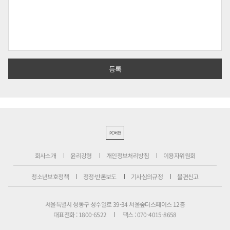
PC버전
회사소개
윤리강령
개인정보처리방침
이용자위원회
청소년보호정책
정정·반론보도
기사심의규정
불편신고
서울특별시 성동구 성수일로 39-34 서울숲더스페이스 12층
대표전화 : 1800-6522
팩스 : 070-4015-8658