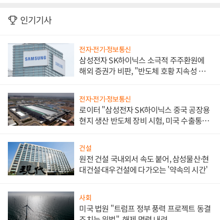
인기기사
전자·전기·정보통신
삼성전자 SK하이닉스 소극적 주주환원에
해외 증권가 비판, "반도체 호황 지속성 의
문"
전자·전기·정보통신
로이터 "삼성전자 SK하이닉스 중국 공장용
현지 생산 반도체 장비 시험, 미국 수출통제
대비"
건설
원전 건설 국내외서 속도 붙어, 삼성물산·현
대건설·대우건설에 다가오는 '약속의 시간'
사회
미국 법원 "트럼프 정부 풍력 프로젝트 동결
조치는 위법", 해제 명령 내려