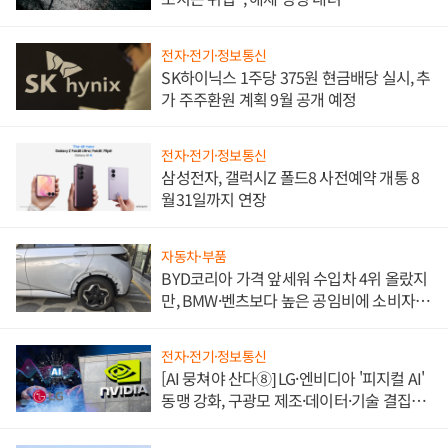
전자·전기·정보통신
SK하이닉스 1주당 375원 현금배당 실시, 추
가 주주환원 계획 9월 공개 예정
전자·전기·정보통신
삼성전자, 갤럭시Z 폴드8 사전예약 개통 8
월31일까지 연장
자동차·부품
BYD코리아 가격 앞세워 수입차 4위 올랐지
만, BMW·벤츠보다 높은 공임비에 소비자
불만 폭발
전자·전기·정보통신
[AI 뭉쳐야 산다⑧] LG·엔비디아 '피지컬 AI'
동맹 강화, 구광모 제조·데이터·기술 결집
해 종합 로보틱스 기업으로