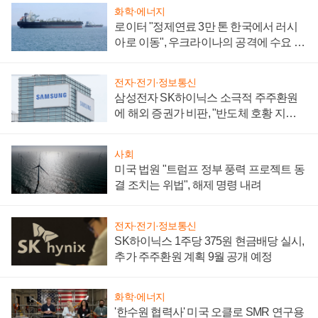
화학·에너지
로이터 "정제연료 3만 톤 한국에서 러시
아로 이동", 우크라이나의 공격에 수요 늘
어
전자·전기·정보통신
삼성전자 SK하이닉스 소극적 주주환원
에 해외 증권가 비판, "반도체 호황 지속
성 의문"
사회
미국 법원 "트럼프 정부 풍력 프로젝트 동
결 조치는 위법", 해제 명령 내려
전자·전기·정보통신
SK하이닉스 1주당 375원 현금배당 실시,
추가 주주환원 계획 9월 공개 예정
화학·에너지
'한수원 협력사' 미국 오클로 SMR 연구용