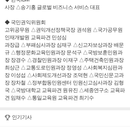
사장 △송기홍 글로벌 비즈니스 서비스 대표
◆ 국민권익위원회
고위공무원 △권익개선정책국장 권석원 △국가공무원
인재개발원 교육파견 민성심
과장급 △부패심사과장 심재구 △신고자보상과장 배문
규 △행정문화교육민원과장 문석구 △국방보훈민원과
장 장경수 △경찰민원과장 이재구 △주택건축민원과장
최상근 △교통도로민원과장 정영성 △사회복지심판과
장 이성섭 △사회제도개선과장 조덕현 △국민신문고과
장 장차철 △정부합동민원센터 민원신고심사과장 김형
국 △국방대학교 교육파견 원유진 △세종연구소 교육파
견 임채수 △통일교육원 교육파견 최기수
인기기사