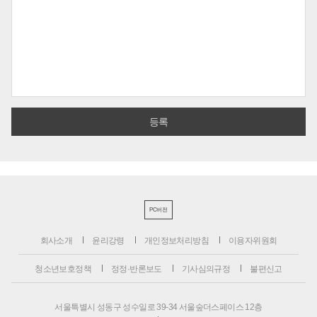
PC버전
회사소개
윤리강령
개인정보처리방침
이용자위원회
청소년보호정책
정정·반론보도
기사심의규정
불편신고
서울특별시 성동구 성수일로 39-34 서울숲더스페이스 12층