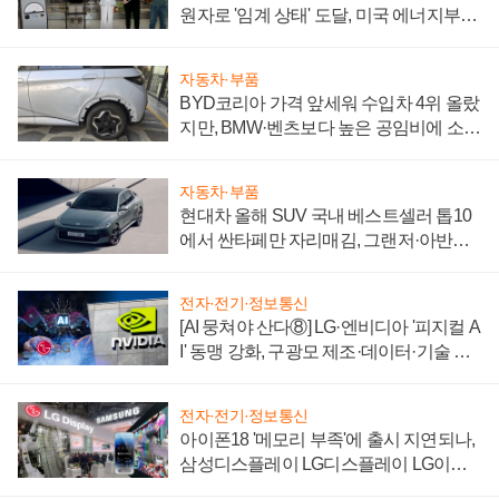
원자로 '임계 상태' 도달, 미국 에너지부
"중요한 이정표"
자동차·부품
BYD코리아 가격 앞세워 수입차 4위 올랐
지만, BMW·벤츠보다 높은 공임비에 소비
자 불만 폭발
자동차·부품
현대차 올해 SUV 국내 베스트셀러 톱10
에서 싼타페만 자리매김, 그랜저·아반떼
'세단 쌍끌이'로 내수 방어
전자·전기·정보통신
[AI 뭉쳐야 산다⑧] LG·엔비디아 '피지컬 A
I' 동맹 강화, 구광모 제조·데이터·기술 결
집해 종합 로보틱스 기업으로
전자·전기·정보통신
아이폰18 '메모리 부족'에 출시 지연되나,
삼성디스플레이 LG디스플레이 LG이노
텍 '탈애플' 수익 다각화 속도