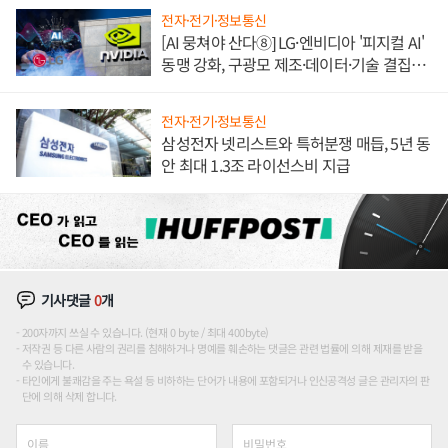
전자·전기·정보통신
[AI 뭉쳐야 산다⑧] LG·엔비디아 '피지컬 AI'
동맹 강화, 구광모 제조·데이터·기술 결집
해 종합 로보틱스 기업으로
전자·전기·정보통신
삼성전자 넷리스트와 특허분쟁 매듭, 5년 동
안 최대 1.3조 라이선스비 지급
기사댓글
0
개
200자까지 쓰실 수 있습니다. (현재 0 byte / 최대 400byte)
저작권 등 다른 사람의 권리를 침해하거나 명예를 훼손하는 댓글은 관련 법률에 의해 제재를 받을
수 있습니다.
타인에게 불쾌감을 주는 욕설 등 비하하는 단어가 내용에 포함되거나 인신공격성 글은 관리자의 판
단에 의해 삭제 합니다.