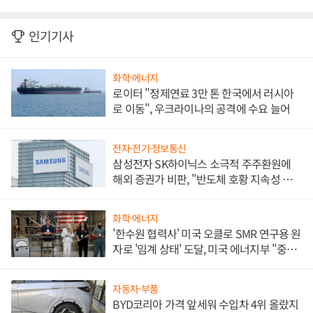
인기기사
화학·에너지
로이터 "정제연료 3만 톤 한국에서 러시아
로 이동", 우크라이나의 공격에 수요 늘어
전자·전기·정보통신
삼성전자 SK하이닉스 소극적 주주환원에
해외 증권가 비판, "반도체 호황 지속성 의
문"
화학·에너지
'한수원 협력사' 미국 오클로 SMR 연구용 원
자로 '임계 상태' 도달, 미국 에너지부 "중요
한 이정표"
자동차·부품
BYD코리아 가격 앞세워 수입차 4위 올랐지