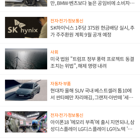
만, BMW·벤츠보다 높은 공임비에 소비자
불만 폭발
전자·전기·정보통신
SK하이닉스 1주당 375원 현금배당 실시, 추
가 주주환원 계획 9월 공개 예정
사회
미국 법원 "트럼프 정부 풍력 프로젝트 동결
조치는 위법", 해제 명령 내려
자동차·부품
현대차 올해 SUV 국내 베스트셀러 톱10에
서 싼타페만 자리매김, 그랜저·아반떼 '세단
쌍끌이'로 내수 방어
전자·전기·정보통신
아이폰18 '메모리 부족'에 출시 지연되나, 삼
성디스플레이 LG디스플레이 LG이노텍 '탈
애플' 수익 다각화 속도