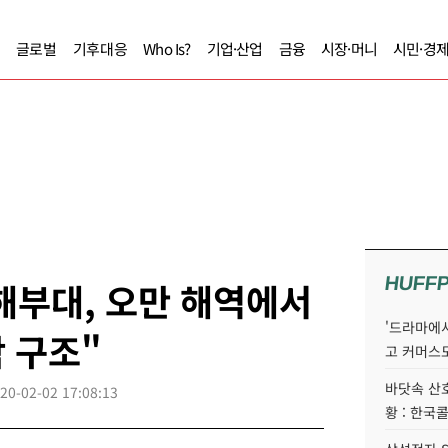
글로벌
기후대응
Who Is?
기업·산업
금융
시장·머니
시민·경
HUFF
해부대, 오만 해역에서
'드라마에서
 구조"
고 커머스
바닷속 산
20-02-02 17:08:13
황 : 한국