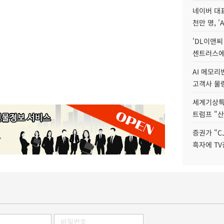
네이버 대표
천만 명, 'A
'DL이앤씨
센트러스에
AI 메모
고객사 물량
세계기상특
트럼프 "산
증권가 "C
흑자에 TV