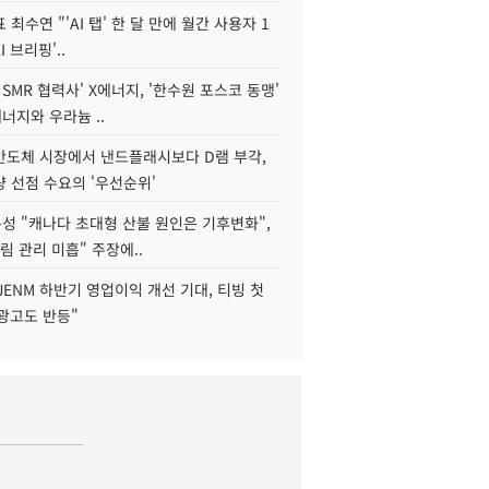
 최수연 "'AI 탭' 한 달 만에 월간 사용자 1
I 브리핑'..
 SMR 협력사' X에너지, '한수원 포스코 동맹'
너지와 우라늄 ..
리반도체 시장에서 낸드플래시보다 D램 부각,
 선점 수요의 '우선순위'
성 "캐나다 초대형 산불 원인은 기후변화",
림 관리 미흡" 주장에..
JENM 하반기 영업이익 개선 기대, 티빙 첫
광고도 반등"