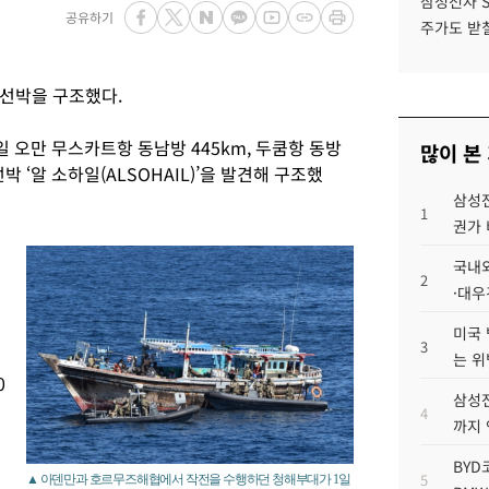
삼성전자 
공유하기
주가도 받칠
선박을 구조했다.
일 오만 무스카트항 동남방 445km, 두쿰항 동방
많이 본
 ‘알 소하일(ALSOHAIL)’을 발견해 구조했
삼성전
1
권가 
국내외
2
·대우
미국 
3
는 위
0
삼성전
4
까지
BYD
5
▲ 아덴만과 호르무즈해협에서 작전을 수행하던 청해부대가 1일