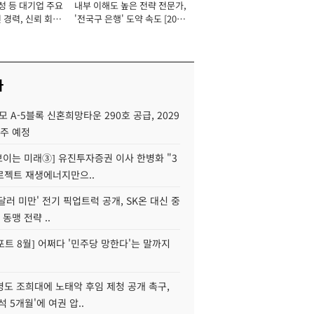
성 등 대기업 주요
내부 이해도 높은 전략 전문가,
 경력, 신뢰 회복
'전국구 은행' 도약 속도 [2026
[2026년]
년]
사
모 A-5블록 신혼희망타운 290호 공급, 2029
입주 예정
 보이는 미래③] 유진투자증권 이사 한병화 "3
로젝트 재생에너지만으..
 달러 미만' 전기 픽업트럭 공개, SK온 대신 중
 동맹 전략 ..
트 8월] 어쩌다 '민주당 망한다'는 말까지
병도 조희대에 노태악 후임 제청 공개 촉구,
석 5개월'에 여권 압..