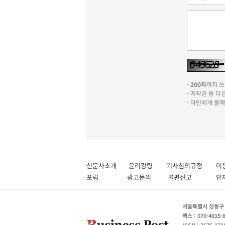
-
200자
까지 쓰실
- 저작권 등 
- 타인에게 불
신문사소개
윤리강령
기사심의규정
이
포럼
광고문의
불편신고
서울특별시 성동구 성
팩스 : 070-4015-
ISSN : 2636-171