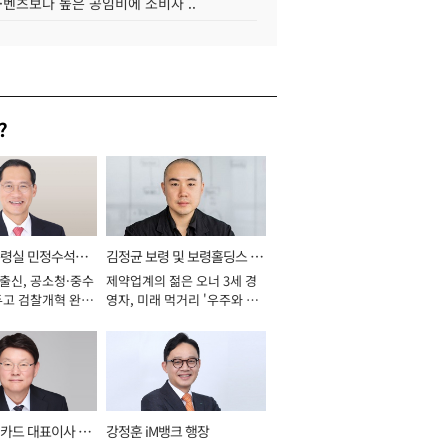
·벤츠보다 높은 공임비에 소비자 ..
?
통령실 민정수석비
김정균 보령 및 보령홀딩스 대
 출신, 공소청·중수
제약업계의 젊은 오너 3세 경
표이사 사장
두고 검찰개혁 완수
영자, 미래 먹거리 '우주와 헬
년]
스케어' 공들여 [2026년]
카드 대표이사 사
강정훈 iM뱅크 행장