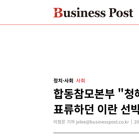
정치·사회
사회
합동참모본부 "청
표류하던 이란 선박
이정은 기자 jelee@businesspost.co.kr
20