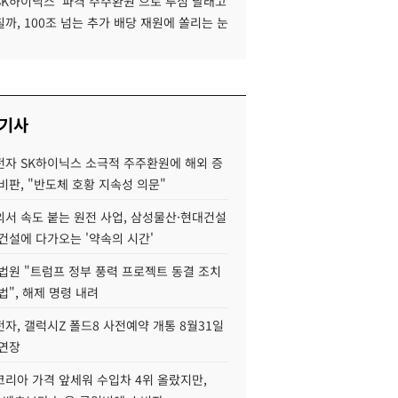
SK하이닉스 '파격 주주환원'으로 투심 달래고
까, 100조 넘는 추가 배당 재원에 쏠리는 눈
 기사
자 SK하이닉스 소극적 주주환원에 해외 증
비판, "반도체 호황 지속성 의문"
서 속도 붙는 원전 사업, 삼성물산·현대건설
건설에 다가오는 '약속의 시간'
법원 "트럼프 정부 풍력 프로젝트 동결 조치
법", 해제 명령 내려
자, 갤럭시Z 폴드8 사전예약 개통 8월31일
 연장
코리아 가격 앞세워 수입차 4위 올랐지만,