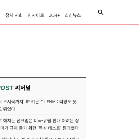
제
정치·사회
인사이트
JOB+
최신뉴스
씨저널
POST
 도시락까지' IP 키운 CJ ENM : 티빙도 웃
도 뛰었다
호 해치는 선크림은 미국·유럽 판매 어려운 상
콜마가 규제 뚫기 위한 '독성 테스트' 통과했다