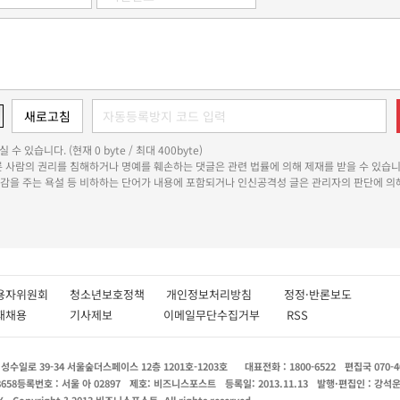
 수 있습니다. (현재 0 byte / 최대 400byte)
다른 사람의 권리를 침해하거나 명예를 훼손하는 댓글은 관련 법률에 의해 제재를 받을 수 있습니
쾌감을 주는 욕설 등 비하하는 단어가 내용에 포함되거나 인신공격성 글은 관리자의 판단에 의해
용자위원회
청소년보호정책
개인정보처리방침
정정·반론보도
인재채용
기사제보
이메일무단수집거부
RSS
수일로 39-34 서울숲더스페이스 12층 1201호-1203호
대표전화 : 1800-6522
편집국 070-4
8658
등록번호 : 서울 아 02897
제호: 비즈니스포스트
등록일: 2013.11.13
발행·편집인 : 강석
X
Copyright ? 2013 비즈니스포스트. All rights reserved.