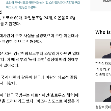
BMW
오만 해역에서 표류하던 이란 선박 '알 소하일(ALSOHAIL)'을 구조
하고 있다. <합동참모본부>
쌀
6개, 초코바 60개, 과일통조림 24개, 이온음료 6병
개를 지원했다.
Who Is
란대사관에 구조 사실을 설명했으며 주한 이란대사
을 표명한 것으로 전해졌다.
함은 30진 강감찬함으로부터 소말리아 아덴만 일대
. 이 때 정부의 ‘독자 파병’ 결정에 따라 청해부
한찬식 대
지 넓어졌다.
'정통 검사'
서관
청 출범 앞
미국과 이란의 갈등이 한국과 이란의 외교적 갈등
맡아 [2026
서 나왔다.
이 “한국 국방부는 페르시아만(호르무즈 해협)에
색을 드러내기도 했다. [비즈니스포스트 이정은 기
정상호 롯데