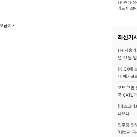
LG·현대·삼
장
카드사 30년
에 '초집중' 
배포금지>
최신기
LH 시흥거
년 11월 
[K-GX에
대 메가프
포드 '3만
국 CATL과
[데스크리포
나오나
민주당 한
'대법관 공